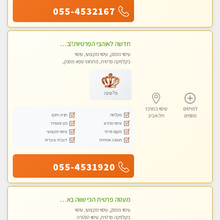
055-4532167
חדשה לאוהבי הפרטיות!!בראשון לציון! מעסה vip מפנקת בקליניקה פרטית לחלוטין!!! לבד! לרציניים בלבד! מומלץ!
עיסוי מפנק, עיסוי מקצועי, עיסוי
בקלניקה פרטית, מתחמי ספא מפנק,
עיסוי טנטרה
פלטינה
לפרטים
עיסוי במרכז
מקלחת
חניה חינם
נוספים
תל-אביב
עיסוי מרגיע
נקי ומסודר
מקום פרטי
עיסוי מקצועי
תמונה אמיתית
דוברת עיברית
055-4531920
מעסה פרטית הכי שווה באזור המרכז!!!
עיסוי מפנק, עיסוי מקצועי, עיסוי
בקלניקה פרטית, עיסוי טנטרה