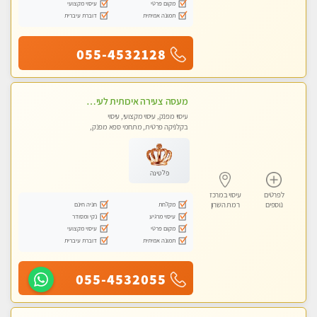
מקום פרטי
עיסוי מקצועי
תמונה אמיתית
דוברת עיברית
055-4532128
מעסה צעירה איכותית לעיסוי מפנק ומקצועי - לאנשים איכותיים ורציניים בלבד.....VIP.
עיסוי מפנק, עיסוי מקצועי, עיסוי
בקלניקה פרטית, מתחמי ספא מפנק,
עיסוי טנטרה
פלטינה
לפרטים
עיסוי במרכז
מקלחת
חניה חינם
נוספים
רמת השרון
עיסוי מרגיע
נקי ומסודר
מקום פרטי
עיסוי מקצועי
תמונה אמיתית
דוברת עיברית
055-4532055