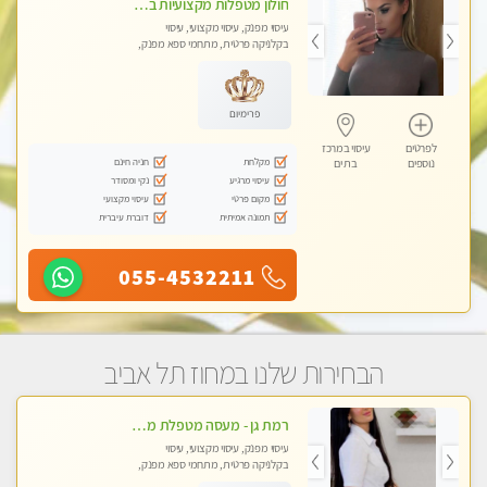
חולון מטפלות מקצועיות ברמה גבוהה מומלץ מאוד !!! . . highly recommended..new in the city -אין פרטים נוספים במקום -ללא מין !!
עיסוי מפנק, עיסוי מקצועי, עיסוי
בקלניקה פרטית, מתחמי ספא מפנק,
עיסוי טנטרה
פרימיום
לפרטים
עיסוי במרכז
מקלחת
חניה חינם
נוספים
בת ים
עיסוי מרגיע
נקי ומסודר
מקום פרטי
עיסוי מקצועי
תמונה אמיתית
דוברת עיברית
055-4532211
הבחירות שלנו במחוז תל אביב
רמת גן - מעסה מטפלת מקצוענית ידי זהב VIP! פרטי! ​​​​​​ Highly recommended
עיסוי מפנק, עיסוי מקצועי, עיסוי
בקלניקה פרטית, מתחמי ספא מפנק,
עיסוי טנטרה