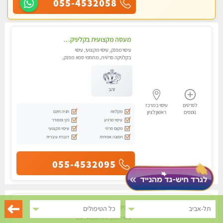
055-4532058
מעסה מקצועית בקליניקה פרטית מעסה קלאסית ומפנקת. . highly recommended..new in the city
עיסוי מפנק, עיסוי מקצועי, עיסוי
בקלניקה פרטית, מתחמי ספא מפנק,
עיסוי טנטרה
זהב
לפרטים
עיסוי במרכז
מקלחת
חניה חינם
נוספים
ראשון לציון
עיסוי מרגיע
נקי ומסודר
מקום פרטי
עיסוי מקצועי
תמונה אמיתית
דוברת עיברית
055-4532095
לעיסוי מקצועי בראשון לציון ואיכותי מומלץ מאוד!! ממתינה לך שתגיע מעסה פרטית- ללא מין !!
תל-אביב
כל הטיפולים
עיסוי מפנק, עיסוי מקצועי, עיסוי