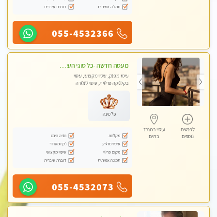
תמונה אמיתית
דוברת עיברית
055-4532366
מעסה חדשה -כל סוגי העיסויים מעסה מקצועית ואיכותית פרטי!!!מומלץ לחלוטין!! Highly recommended
עיסוי מפנק, עיסוי מקצועי, עיסוי
בקלניקה פרטית, עיסוי טנטרה
פלטינה
לפרטים
עיסוי במרכז
מקלחת
חניה חינם
נוספים
בת ים
עיסוי מרגיע
נקי ומסודר
מקום פרטי
עיסוי מקצועי
תמונה אמיתית
דוברת עיברית
055-4532073