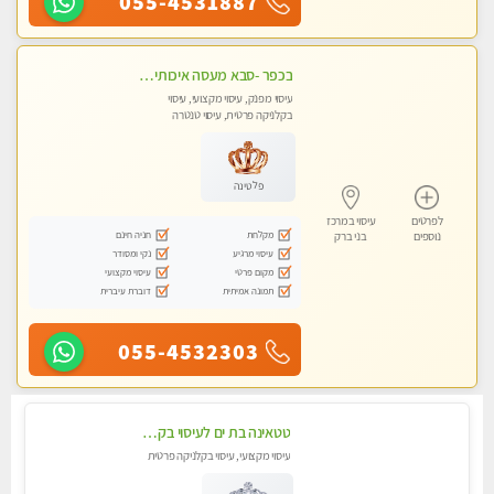
055-4531887
בכפר -סבא מעסה איכותית מקצועית ומפנקת מאוד חדשה מעסה צעירה ואלופה לעיסוי מפנק מומלץ מאוד ....פרטי!!
עיסוי מפנק, עיסוי מקצועי, עיסוי
בקלניקה פרטית, עיסוי טנטרה
פלטינה
לפרטים
עיסוי במרכז
מקלחת
חניה חינם
נוספים
בני ברק
עיסוי מרגיע
נקי ומסודר
מקום פרטי
עיסוי מקצועי
תמונה אמיתית
דוברת עיברית
055-4532303
טטאינה בת ים לעיסוי בקליניקה מפוארת פרטית מקצועי - עיסוי שוודי וספורטיבי 0543577687
עיסוי מקצועי, עיסוי בקלניקה פרטית