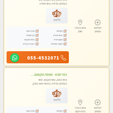
בקלניקה פרטית, עיסוי טנטרה
פלטינה
לפרטים
עיסוי במרכז
מקלחת
חניה חינם
נוספים
חולון
עיסוי מרגיע
נקי ומסודר
מקום פרטי
עיסוי מקצועי
תמונה אמיתית
דוברת עיברית
055-4532071
כפר-סבא - מעסה מקצוענית אלופה-מומלץ לחלוטין!! מעסה מקצועית ואיכותית
עיסוי מפנק, עיסוי מקצועי, עיסוי
בקלניקה פרטית, מתחמי ספא מפנק,
עיסוי טנטרה
פלטינה
לפרטים
עיסוי במרכז
מקלחת
חניה חינם
נוספים
פתח-תקוה