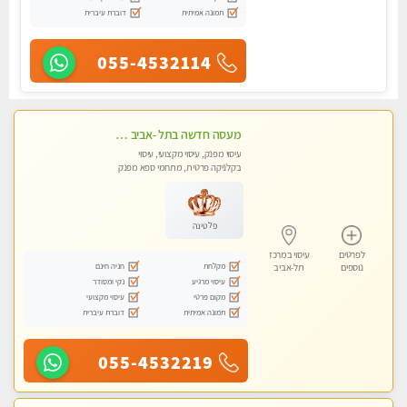
תמונה אמיתית
דוברת עיברית
055-4532114
מעסה חדשה בתל -אביב מטפלת מקצוענית ידי זהב VIP-מומלץ לחלוטין! פרטי! ​​​​​​ Highly recommended
עיסוי מפנק, עיסוי מקצועי, עיסוי
בקלניקה פרטית, מתחמי ספא מפנק
פלטינה
לפרטים
עיסוי במרכז
מקלחת
חניה חינם
נוספים
תל-אביב
עיסוי מרגיע
נקי ומסודר
מקום פרטי
עיסוי מקצועי
תמונה אמיתית
דוברת עיברית
055-4532219