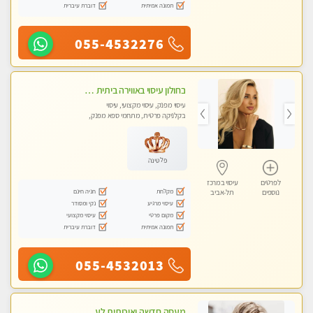
תמונה אמיתית
דוברת עיברית
055-4532276
בחולון עיסוי באווירה ביתית רגועה שקט , עיסוי ספורטיבי משחרר לכל הגוף. מעסה צעירה ואלופה לעיסוי מפנק מומלץ מאוד ....פרטי!! ללא מין !!
עיסוי מפנק, עיסוי מקצועי, עיסוי
בקלניקה פרטית, מתחמי ספא מפנק,
מכוני עיסוי מפנק, עיסוי טנטרה
פלטינה
לפרטים
עיסוי במרכז
מקלחת
חניה חינם
נוספים
תל-אביב
עיסוי מרגיע
נקי ומסודר
מקום פרטי
עיסוי מקצועי
תמונה אמיתית
דוברת עיברית
055-4532013
מעסה חדשה ואיכותית לעיסוי מרגיע ומפנק VIP-מומלץ לחלוטין! פרטי! -ללא מין !!