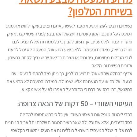
בשיחת הטלפון?
כשאתם רוצים לעשות עיסוי מגבר לאישה, אתם רוצים בעיקר לחוש את מגע
המעסה על גופכם. המון פעמים התשאול המתבצע לפני העיסוי קצת מעיק
ומטריד עבור לא מעטים, אך חשוב להבין כי כל מטרתו היא להעניק לכם
חוויה בריאה, מאוזנת ונעימה. ללא ביצוע התשאול, המעסה לא יכול לדעת
לגבי מגבלות מסוימות, ניתוחים או מצבים בריאותיים שצריך לקחת בחשבון,
אזורים רגישים וכן הלאה.
עדיף בהחלט שהתשאול יתבצע בטלפון, כך ניתן מיד להתחיל בעיסוי עם
הגעתו אליכם או עם הגעתכם אליו. שימו לב: במידה והמעסה לא מבצע את
התשאול, זהו רמז עבורכם כי מדובר על חאפר ולא על איש מקצוע.
העיסוי השוודי – 50 דקות של הנאה צרופה:
בכדי ליהנות מנפלאות העיסוי השוודי אין כל סיבה שתטוסו למדינה
הסקנדינבית, אלא שתוכלו להישאר בעיר המגורים שלכם! תל אביב הניתנים
לכם על ידי שלל המעסים בישראל כוללים גם את העיסוי השוודי הקלאסי