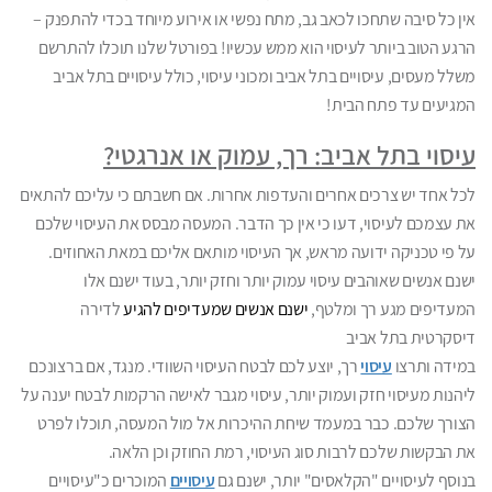
אין כל סיבה שתחכו לכאב גב, מתח נפשי או אירוע מיוחד בכדי להתפנק –
הרגע הטוב ביותר לעיסוי הוא ממש עכשיו! בפורטל שלנו תוכלו להתרשם
משלל מעסים, עיסויים בתל אביב ומכוני עיסוי, כולל עיסויים בתל אביב
המגיעים עד פתח הבית!
עיסוי בתל אביב: רך, עמוק או אנרגטי?
לכל אחד יש צרכים אחרים והעדפות אחרות. אם חשבתם כי עליכם להתאים
את עצמכם לעיסוי, דעו כי אין כך הדבר. המעסה מבסס את העיסוי שלכם
על פי טכניקה ידועה מראש, אך העיסוי מותאם אליכם במאת האחוזים.
ישנם אנשים שאוהבים עיסוי עמוק יותר וחזק יותר, בעוד ישנם אלו
המעדיפים מגע רך ומלטף,
ישנם אנשים שמעדיפים להגיע
ל
דירה
דיסקרטית בתל אביב
במידה ותרצו
עיסוי
רך, יוצע לכם לבטח העיסוי השוודי. מנגד, אם ברצונכם
ליהנות מעיסוי חזק ועמוק יותר, עיסוי מגבר לאישה הרקמות לבטח יענה על
הצורך שלכם. כבר במעמד שיחת ההיכרות אל מול המעסה, תוכלו לפרט
את הבקשות שלכם לרבות סוג העיסוי, רמת החוזק וכן הלאה.
בנוסף לעיסויים "הקלאסים" יותר, ישנם גם
עיסויים
המוכרים כ"עיסויים