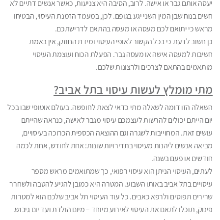
יעסה אותם גבר או אישה. לרוב, הסיבה היא צניעות, כאשר אנשים דתיים לא
חשים בנוח שבן המין השני יגע בגופם. לכן, במעמד הזמנת העיסוי, הבטיחו
מראש כי יתואם לכם מעסה או מעסה בהתאם לדרישתכם.
כן חשוב לדעת כי בכל הקשור לאופי העיסוי ומידת החוזק, אין באמת
חשיבות למעסה אישה או מעסה גבר. הפעלת הכוח ועוצמת העיסוי
מותאמים בהתאם לצרכים ולרצונות שלכם.
מתי מומלץ לעשות עיסוי בתל אביב?
השאלה הזו דומה לשאלה מתי כדאי לצאת לחופשה. בעולם אוטופי שבו בכל
יום הייתם יכולים להרשות לעצמכם עיסוי מגבר לאישה, כנראה שהייתם
עושים זאת. המחוייבות לשגרה וגם ההוצאה הכספית הכרוכה בעיסויים,
מביאה אנשים ליהנות מעיסוי בתדירויות שונות: אחת לחודש, אחת לכמה
חודשים או פעם בשנה.
לעתים, העיסוי הניתן הוא עיסוי רפואי, כך שמתואמים מראש מספר
עיסויים בתל אביב באותו השבוע. המטרה היא כמובן להגיע להטבה ולשחרר
שרירים תפוסים ולרפא כאבים. כל עוד העיסוי תל אביב שלכם הוא למטרות
פינוק, תוכלו לתאם את העיסוי לאירוע מיוחד – מיום הולדת ועד יום גיבוש.