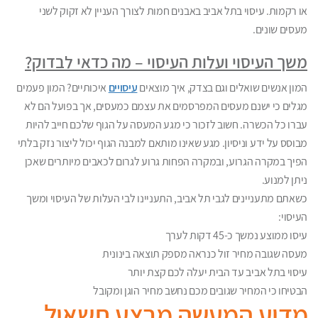
או רקמות. עיסוי בתל אביב באבנים חמות לצורך העניין לא זקוק לשני
מעסים שונים.
משך העיסוי ועלות העיסוי – מה כדאי לבדוק?
המון אנשים שואלים וגם בצדק, איך מוצאים
עיסויים
איכותיים? המון פעמים
מגלים כי ישנם מעסים המפרסמים את עצמם כמעסים, אך בפועל הם לא
עברו כל הכשרה. חשוב לזכור כי מגע המעסה על הגוף שלכם חייב להיות
מבוסס על ידע וניסיון. מגע שאינו מותאם למבנה הגוף יכול ליצור נזק בלתי
הפיך במקרה הגרוע, ובמקרה הפחות גרוע לגרום לכאבים מיותרים שאכן
ניתן למנוע.
כשאתם מתעניינים לגבי תל אביב, התעניינו לבי העלות של העיסוי ומשך
העיסוי:
עיסו ממוצע נמשך כ-45 דקות לערך
מעסה שגובה מחיר זול כנראה מספק תוצאה בינונית
עיסוי בתל אביב עד הבית יעלה לכם קצת יותר
הבטיחו כי המחיר שגובים מכם נחשב מחיר הוגן ומקובל
מדוע המעשה מבצע תשאול