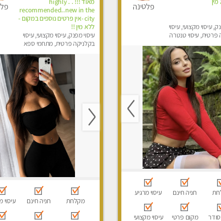
 מין
מאוד !!! . . highly
פלטינה
פלט
recommended..new in the
city -אין פרטים נוספים במקום -
ק, עיסוי מקצועי, עיסוי
ללא מין !!
פרטית, עיסוי טנטרה
עיסוי מפנק, עיסוי מקצועי, עיסוי
בקלניקה פרטית, מתחמי ספא
מפנק, עיסוי טנטרה
חת
חניה חינם
עיסוי מרגיע
מקלחת
חניה חינם
עיסוי מ
סודר
מקום פרטי
עיסוי מקצועי