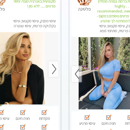
ת ברמה גבוהה מומלץ
מקצועית באנרגיה טובה עיסוי
מאוד !!! . . highly
מדהים .... ללא מין !
פלטינה
פלט
recommended..new
-אין פרטים נוספים במקום -
!!ממתינה לך שתגיע
עיסוי מפנק, עיסוי מקצועי, עיסוי
ק, עיסוי מקצועי, עיסוי
בקלניקה פרטית, עיסוי טנטרה
 פרטית, מתחמי ספא
סוי טנטרה
מקלחת
חניה חינם
עיסוי מ
חת
חניה חינם
עיסוי מרגיע