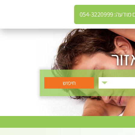
: 054-3220999
זור