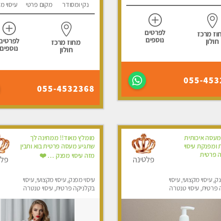
נקי ומסודר
מקום פרטי
עיסוי מ
לפרטים
וז מרכז
נוספים
לפרטים
חולון
מחוז מרכז
נוספים
חולון
055-453
055-4532368
מעסה איכותית
מומלץ מאוד!! ממתינה לך
 ומפנקת עיסוי
שתגיע מעסה פרטית בוא ותבין
ה פרטית
מזה עיסוי מפנק … ❤️
פלטינה
פלט
ק, עיסוי מקצועי, עיסוי
עיסוי מפנק, עיסוי מקצועי, עיסוי
פרטית, עיסוי טנטרה
בקלניקה פרטית, עיסוי טנטרה