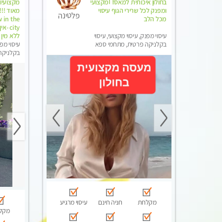
בחולון איכותית למאסז Iמקצועי
מקצועיו
ומפנק לכל שרירי הגוף עיסוי
פלטינה
מכל הלב
 in the
city 
עיסוי מפנק, עיסוי מקצועי, עיסוי
ללא מין 
בקלניקה פרטית, מתחמי ספא
עיסוי מפנ
מפנק, עיסוי טנטרה
בקלניקה
מפנק, עי
מקלחת
חניה חינם
עיסוי מרגיע
מקל