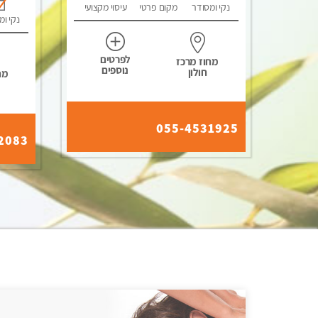
נקי ומסודר
מקום פרטי
עיסוי מקצועי
נקי ומ
לפרטים
מחוז מרכז
נוספים
חולון
מח
055-4531925
2083