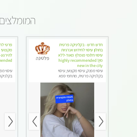
המומלצים 
חדש חדש - בקליניקה פרטית
פרטי לחל
בחולון עיסוי לחידוש אנרגיות
מקצועי 
עיסוי חלומי מומלץ מאוד-ללא
להירגע- מו
פלטינה
מין! highly recommended
mended
new in the city
עיסוי מפנק, עיסוי מקצועי, עיסוי
עיסוי מפנ
בקלניקה פרטית, מתחמי ספא
בקלניקה 
מפנק, מכוני עיסוי מפנק, עיסוי
טנטרה