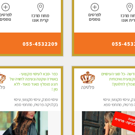
לפרטים
לפרטים
וז מרכז
מחוז מרכז
נוספים
נוספים
ית אונו
קרית אונו
055-4532209
055-453
ה -כל סוגי העיסויים
כפר -סבא לעיסוי מקצועי -
צועית ואיכותית
באווירה שקטה ונעימה לחוויה של
ומלץ לחלוטין!!
רוגע מומלץ מאוד מאוד- ללא
פלטינה
פלט
מין !
ק, עיסוי מקצועי, עיסוי
עיסוי מפנק, עיסוי מקצועי, עיסוי
 פרטית, מתחמי ספא
בקלניקה פרטית, מתחמי ספא
סוי טנטרה
מפנק, עיסוי טנטרה