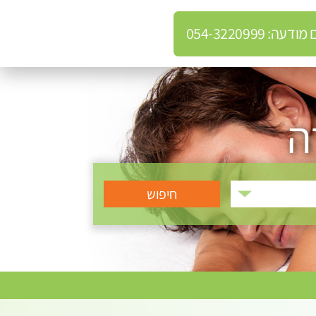
: 054-3220999
ה