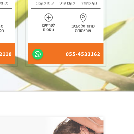
נקי ומסודר
מקום פרטי
עיסוי מקצועי
נקי ומ
לפרטים
מחוז תל אביב
מח
נוספים
אור יהודה
רמ
2110
055-4532162