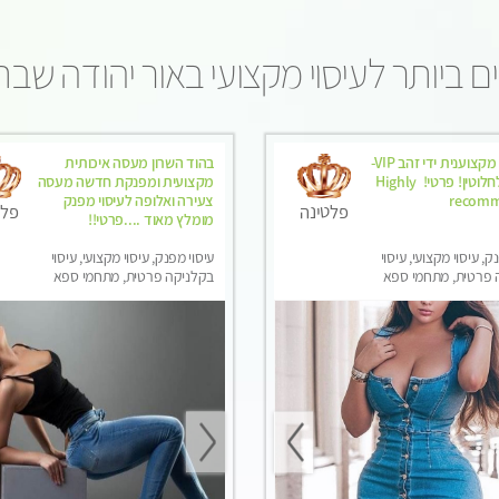
 ביותר לעיסוי מקצועי באור יהודה שב
מטפלת מקצוענית ידי זהב VIP-
בהוד השרון מעסה איכותית
מומלץ לחלוטין! פרטי! ​​​​​​ Highly
מקצועית ומפנקת חדשה מעסה
recom
צעירה ואלופה לעיסוי מפנק
פלטינה
פלט
מומלץ מאוד ....פרטי!!
ק, עיסוי מקצועי, עיסוי
עיסוי מפנק, עיסוי מקצועי, עיסוי
 פרטית, מתחמי ספא
בקלניקה פרטית, מתחמי ספא
סוי טנטרה
מפנק, עיסוי טנטרה