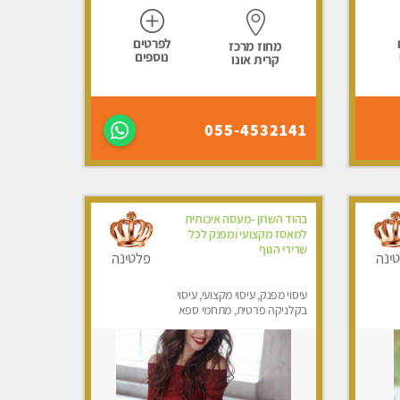
לפרטים
מחוז מרכז
נוספים
קרית אונו
055-4532141
בהוד השרון -מעסה איכותית
למאסז מקצועי ומפנק לכל
שרירי הגוף
ינה
פלטינה
עיסוי מפנק, עיסוי מקצועי, עיסוי
בקלניקה פרטית, מתחמי ספא
מפנק, מכוני עיסוי מפנק, עיסוי
טנטרה