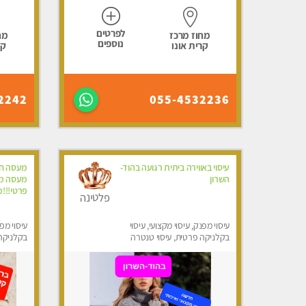
לפרטים
מחוז מרכז
מח
נוספים
קרית אונו
קר
2242
055-4532236
עיסוי באווירה ביתית רגועה בהוד-
מעסה חדש
השרון
מעסה מק
פרטי!!!מ
פלטינה
עיסוי מפנק, עיסוי מקצועי, עיסוי
עיסוי מפנ
בקלניקה פרטית, עיסוי טנטרה
בקלניקה
מפנק, עי