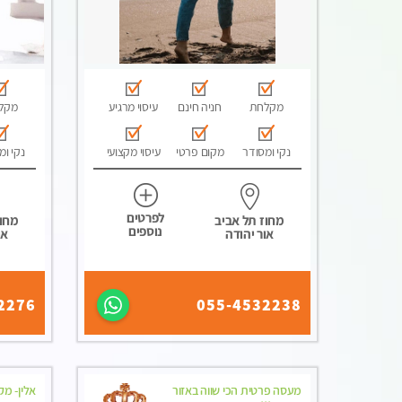
מקלחת
חניה חינם
עיסוי מרגיע
מקל
נקי ומסודר
מקום פרטי
עיסוי מקצועי
נקי ומ
לפרטים
מחוז תל אביב
מחוז
נוספים
אור יהודה
או
2276
055-4532238
מעסה פרטית הכי שווה באזור
אלין- מ