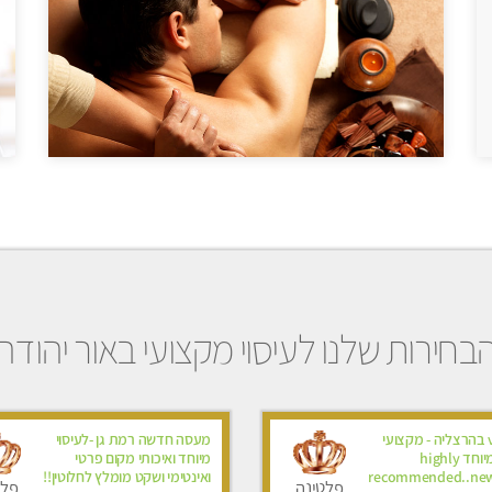
בחירות שלנו לעיסוי מקצועי באור יהודה
עיסוי vip בהרצליה - מקצועי
מעסה חדשה רמת גן -לעיסוי
ומפנק ומיוחד highly
מיוחד ואיכותי מקום פרטי
recommended..new
ואינטימי ושקט מומלץ לחלוטין!!
פלטינה
פלט