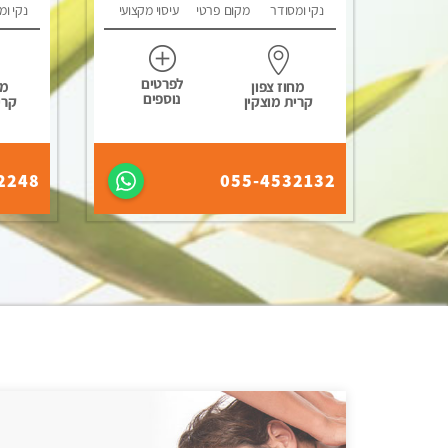
נקי ומסודר
מקום פרטי
עיסוי מקצועי
נקי ומ
לפרטים
מחוז צפון
מח
נוספים
קרית מוצקין
קרי
2248
055-4532132