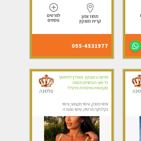
לפרטים
מחוז צפון
נוספים
קרית מוצקין
055-4531977
חדשה במוצקין -מומלץ לחלוטין!
כל סוגי העיסויים מעסה
מקצועית ואיכותית פרטי!!!
ינה
פלטינה
עיסוי מפנק, עיסוי מקצועי, עיסוי
בקלניקה פרטית, עיסוי טנטרה