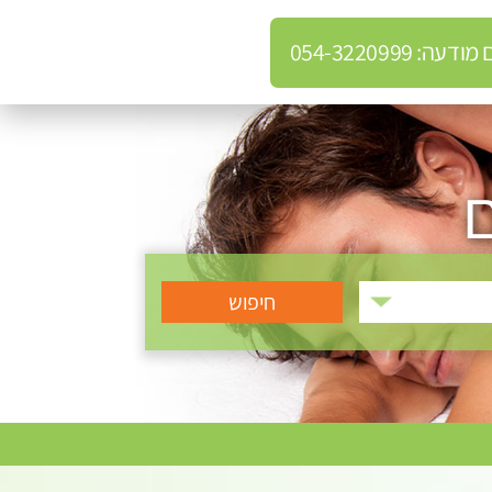
: 054-3220999
ם