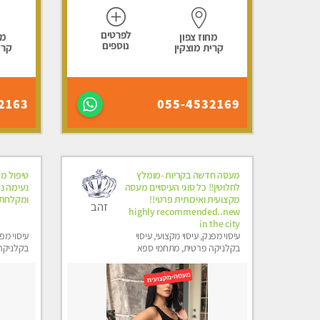
לפרטים
מחוז צפון
מח
נוספים
קרית מוצקין
קרי
2163
055-4532169
מעסה חדשה בקריות -מומלץ
טיפול מר
לחלוטין!! כל סוגי העיסויים מעסה
נעימה נק
מקצועית ואיכותית פרטי!!
ומקלחת
זהב
highly recommended..new
in the city
עיסוי מפנק, עיסוי מקצועי, עיסוי
עיסוי מפנ
בקלניקה פרטית, מתחמי ספא
בקלניקה 
מפנק, מכוני עיסוי מפנק, עיסוי
טנטרה