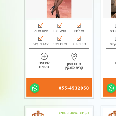
רגיע
מקלחת
חניה חינם
עיסוי מרגיע
קצועי
נקי ומסודר
מקום פרטי
עיסוי מקצועי
לפרטים
מחוז צפון
נוספים
קרית מוצקין
055-4532050
בקריות -מעסה איכותית