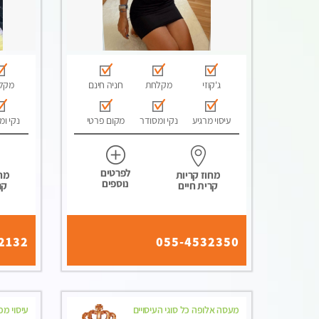
ג'קוזי
מקלחת
חניה חינם
מקל
עיסוי מרגיע
נקי ומסודר
מקום פרטי
נקי ומ
לפרטים
מחוז קריות
מחו
נוספים
קרית חיים
קר
2132
055-4532350
מעסה אלופה כל סוגי העיסויים
עיסוי מ