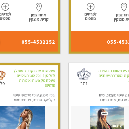
לפרטים
לפרטים
וז צפון
מחוז צפון
נוספים
נוספים
ת מוצקין
קרית מוצקין
055-4532252
055-453
גיע משוחרר באווירה
מעסה חדשה בקריות -מומלץ
יה ומסודרת יש חניה
לחלוטין!!!! כל סוגי העיסויים
מעסה מקצועית ואיכותית
זהב
פלט
פרטי!!!
ק, עיסוי מקצועי, עיסוי
עיסוי מפנק, עיסוי מקצועי, עיסוי
פרטית, עיסוי טנטרה
בקלניקה פרטית, מתחמי ספא
מפנק, מכוני עיסוי מפנק, עיסוי
טנטרה