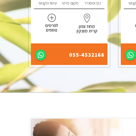
קצועי
נקי ומסודר
מקום פרטי
עיסוי מקצועי
לפרטים
מחוז צפון
נוספים
קרית מוצקין
055-4532168