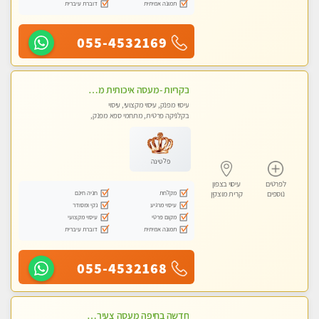
תמונה אמיתית
דוברת עיברית
055-4532169
בקריות -מעסה איכותית מקצועית ומפנקת
עיסוי מפנק, עיסוי מקצועי, עיסוי
בקלניקה פרטית, מתחמי ספא מפנק,
עיסוי טנטרה
פלטינה
לפרטים
עיסוי בצפון
מקלחת
חניה חינם
נוספים
קרית מוצקין
עיסוי מרגיע
נקי ומסודר
מקום פרטי
עיסוי מקצועי
תמונה אמיתית
דוברת עיברית
055-4532168
חדשה בחיפה מעסה צעירה איכותית וקלאסית מזמינה אותך לעיסוי נעים מפנק ומרגיע . . . highly recommended..new in the city