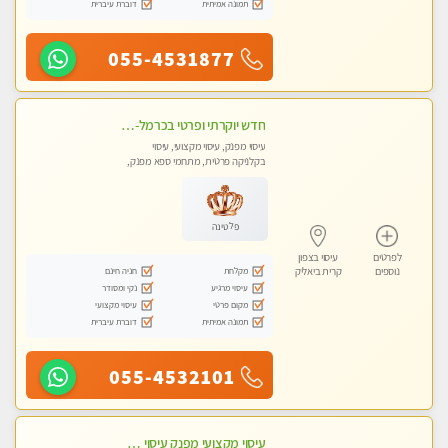
תמונה אמיתית
דוברת עיברית
055-4531877
חדש יוקרתי ופרטי בכרמל-חיפה פנקו את עצמכם ברוגע פינוק וחוויה בלתי נשכחת ללא מין !!
עיסוי מפנק, עיסוי מקצועי, עיסוי
בקלניקה פרטית, מתחמי ספא מפנק,
עיסוי טנטרה
פלטינה
לפרטים
עיסוי בצפון
מקלחת
חניה חינם
נוספים
קרית ביאליק
עיסוי מרגיע
נקי ומסודר
מקום פרטי
עיסוי מקצועי
תמונה אמיתית
דוברת עיברית
055-4532101
עיסוי מקצועי מפנק עיסוי עם אבנים חמות. מעסה עם תעודות. טיפול מרגיע משוחרר באווירה נעימה נקיה ומסודרת. יש חניה ומקלחת