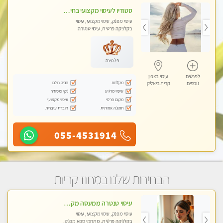
סטודיו לעיסוי מקצועי בחיפה, מפואר, נקי ויוקרתי. במקום מבחר מעסות מנוסות לכל סוגי העיסויים.
עיסוי מפנק, עיסוי מקצועי, עיסוי
בקלניקה פרטית, עיסוי טנטרה
פלטינה
לפרטים
עיסוי בצפון
מקלחת
חניה חינם
נוספים
קרית ביאליק
עיסוי מרגיע
נקי ומסודר
מקום פרטי
עיסוי מקצועי
תמונה אמיתית
דוברת עיברית
055-4531914
הבחירות שלנו במחוז קריות
עיסוי טנטרה ממעסה מקצועית חוויה מעולם אחר שכל אחד צריך לנסות ללא מין !!!
עיסוי מפנק, עיסוי מקצועי, עיסוי
בקלניקה פרטית, מתחמי ספא מפנק,