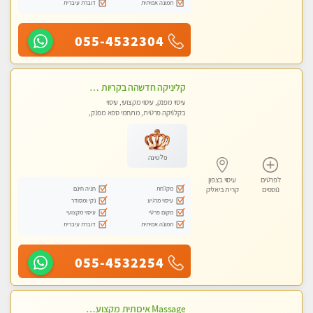
תמונה אמיתית
דוברת עיברית
055-4532304
קליניקה חדשהה בקריות מעסה איכותית מפנקת ומקצועית מאוד+נשים +זוגות
עיסוי מפנק, עיסוי מקצועי, עיסוי
בקלניקה פרטית, מתחמי ספא מפנק,
מכוני עיסוי מפנק, עיסוי טנטרה, עיסוי
לנשים בלבד
פלטינה
לפרטים
עיסוי בצפון
מקלחת
חניה חינם
נוספים
קרית ביאליק
עיסוי מרגיע
נקי ומסודר
מקום פרטי
עיסוי מקצועי
תמונה אמיתית
דוברת עיברית
055-4532254
Massage איכותית מקצועית ומפנקת- ללא מין !!