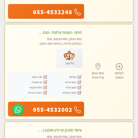
055-4532248
חיפה -מעסה אלופה -מומלץ לחלוטין!! כל סוגי העיסויים מעסה מקצועית ואיכותית פרטי!! highly recommended..new in the city- ללא מין !
עיסוי מפנק, עיסוי מקצועי, עיסוי
בקלניקה פרטית, מתחמי ספא מפנק,
עיסוי טנטרה
פלטינה
לפרטים
עיסוי בצפון
מקלחת
חניה חינם
נוספים
קרית אתא
עיסוי מרגיע
נקי ומסודר
מקום פרטי
עיסוי מקצועי
תמונה אמיתית
דוברת עיברית
055-4532002
עיסוי מפנק מרגיע ושקט במקום מדהים עיסוי מושקע מאוד -טל-04-8704141
עיסוי מפנק, עיסוי מקצועי, עיסוי