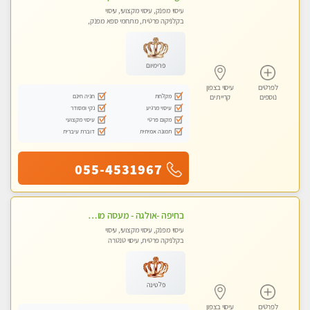
עיסוי מפנק, עיסוי מקצועי, עיסוי
בקלניקה פרטית, מתחמי ספא מפנק,
עיסוי טנטרה
פרימיום
לפרטים
עיסוי בצפון
מקלחת
חניה חינם
נוספים
קריית ים
עיסוי מרגיע
נקי ומסודר
מקום פרטי
עיסוי מקצועי
תמונה אמיתית
דוברת עיברית
055-4531967
בחיפה -אולגה - מעסה מושלמת חדשה בעיר ! טל 052-5738058
עיסוי מפנק, עיסוי מקצועי, עיסוי
בקלניקה פרטית, עיסוי טנטרה
פלטינה
לפרטים
עיסוי בצפון