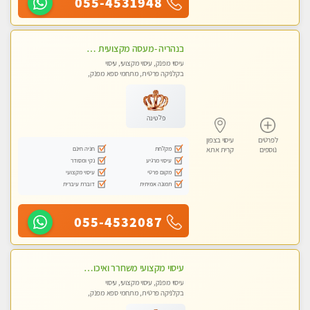
055-4531948
בנהריה -מעסה מקצועית צעירה ואיכותית לעיסוי מרגיע ומפנק VIP-מומלץ לחלוטין! פרטי! ​​​​​​ Highly recommended
עיסוי מפנק, עיסוי מקצועי, עיסוי
בקלניקה פרטית, מתחמי ספא מפנק,
עיסוי טנטרה
פלטינה
לפרטים
עיסוי בצפון
מקלחת
חניה חינם
נוספים
קרית אתא
עיסוי מרגיע
נקי ומסודר
מקום פרטי
עיסוי מקצועי
תמונה אמיתית
דוברת עיברית
055-4532087
עיסוי מקצועי משחרר ואיכותי והכי טוב בעיר - מרגיע ומפנק
עיסוי מפנק, עיסוי מקצועי, עיסוי
בקלניקה פרטית, מתחמי ספא מפנק,
עיסוי טנטרה