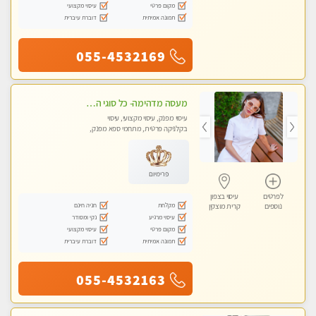
מקום פרטי
עיסוי מקצועי
תמונה אמיתית
דוברת עיברית
055-4532169
מעסה מדהימה- כל סוגי העיסויים מעסה מקצועית ואיכותית פרטי!!! לחוויה בלתי נשכחת!!
עיסוי מפנק, עיסוי מקצועי, עיסוי
בקלניקה פרטית, מתחמי ספא מפנק,
עיסוי טנטרה
פרימיום
לפרטים
עיסוי בצפון
מקלחת
חניה חינם
נוספים
קרית מוצקין
עיסוי מרגיע
נקי ומסודר
מקום פרטי
עיסוי מקצועי
תמונה אמיתית
דוברת עיברית
055-4532163