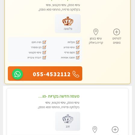
עיסוי מפנק, עיסוי מקצועי, עיסוי
בקלניקה פרטית, מתחמי ספא מפנק,
עיסוי טנטרה
פלטינה
לפרטים
עיסוי בצפון
מקלחת
חניה חינם
נוספים
קרית ביאליק
עיסוי מרגיע
נקי ומסודר
מקום פרטי
עיסוי מקצועי
תמונה אמיתית
דוברת עיברית
055-4532112
מעסה חדשה בקריות -מומלץ לחלוטין!! כל סוגי העיסויים מעסה מקצועית ואיכותית פרטי!! highly recommended..new in the city
עיסוי מפנק, עיסוי מקצועי, עיסוי
בקלניקה פרטית, מתחמי ספא מפנק,
מכוני עיסוי מפנק, עיסוי טנטרה
זהב