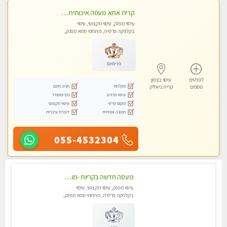
קרית אתא מעסה איכותית מקצועית ללא מין
עיסוי מפנק, עיסוי מקצועי, עיסוי
בקלניקה פרטית, מתחמי ספא מפנק,
עיסוי טנטרה
פרימיום
לפרטים
עיסוי בצפון
מקלחת
חניה חינם
נוספים
קרית ביאליק
עיסוי מרגיע
נקי ומסודר
מקום פרטי
עיסוי מקצועי
תמונה אמיתית
דוברת עיברית
055-4532304
מעסה חדשה בקריות -מומלץ לחלוטין!! כל סוגי העיסויים מעסה מקצועית ואיכותית פרטי!! highly recommended..new in the city
עיסוי מפנק, עיסוי מקצועי, עיסוי
בקלניקה פרטית, מתחמי ספא מפנק,
מכוני עיסוי מפנק, עיסוי טנטרה