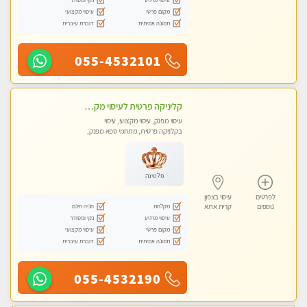
מקום פרטי
עיסוי מקצועי
תמונה אמיתית
דוברת עיברית
055-4532101
קליניקה פרטית לעיסוי מקצועי ואלטרנטיבי ברמה גבוהה VIP תתקשר ..... highly recommended..new in the city
עיסוי מפנק, עיסוי מקצועי, עיסוי
בקלניקה פרטית, מתחמי ספא מפנק,
מכוני עיסוי מפנק, עיסוי עד הבית, עיסוי
טנטרה, עיסוי מגבר לגבר, עיסוי מגבר
לאישה
פלטינה
לפרטים
עיסוי בצפון
מקלחת
חניה חינם
נוספים
קרית אתא
עיסוי מרגיע
נקי ומסודר
מקום פרטי
עיסוי מקצועי
תמונה אמיתית
דוברת עיברית
055-4532190