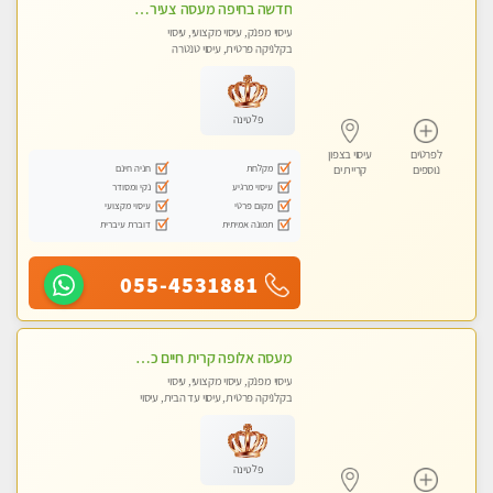
חדשה בחיפה מעסה צעירה איכותית וקלאסית מזמינה אותך לעיסוי נעים מפנק ומרגיע . . . highly recommended..new in the city
עיסוי מפנק, עיסוי מקצועי, עיסוי
בקלניקה פרטית, עיסוי טנטרה
פלטינה
לפרטים
עיסוי בצפון
מקלחת
חניה חינם
נוספים
קריית ים
עיסוי מרגיע
נקי ומסודר
מקום פרטי
עיסוי מקצועי
תמונה אמיתית
דוברת עיברית
055-4531881
מעסה אלופה קרית חיים כל סוגי העיסויים מעסה מקצועית ואיכותית פרטי!!
עיסוי מפנק, עיסוי מקצועי, עיסוי
בקלניקה פרטית, עיסוי עד הבית, עיסוי
טנטרה
פלטינה