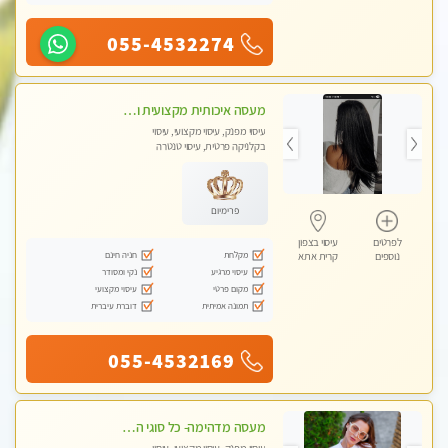
055-4532274
מעסה איכותית מקצועית ומפנקת מאוד פרטי מומלץ בחום
עיסוי מפנק, עיסוי מקצועי, עיסוי
בקלניקה פרטית, עיסוי טנטרה
פרימיום
לפרטים
עיסוי בצפון
מקלחת
חניה חינם
נוספים
קרית אתא
עיסוי מרגיע
נקי ומסודר
מקום פרטי
עיסוי מקצועי
תמונה אמיתית
דוברת עיברית
055-4532169
מעסה מדהימה- כל סוגי העיסויים מעסה מקצועית ואיכותית פרטי!!! לחוויה בלתי נשכחת!!