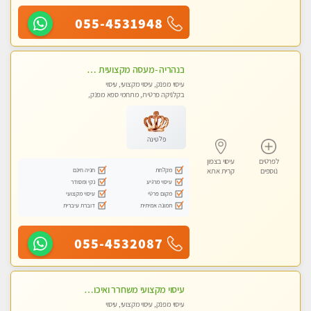
055-4531948
בנהריה -מעסה מקצועית צעירה ואיכותית לעיסוי מרגיע ומפנק VIP-מומלץ לחלוטין! פרטי! ​​​​​​ Highly recommended
עיסוי מפנק, עיסוי מקצועי, עיסוי
בקלניקה פרטית, מתחמי ספא מפנק,
עיסוי טנטרה
פלטינה
לפרטים
עיסוי בצפון
מקלחת
חניה חינם
נוספים
קרית אתא
עיסוי מרגיע
נקי ומסודר
מקום פרטי
עיסוי מקצועי
תמונה אמיתית
דוברת עיברית
055-4532087
עיסוי מקצועי משחרר ואיכותי והכי טוב בעיר - מרגיע ומפנק
עיסוי מפנק, עיסוי מקצועי, עיסוי