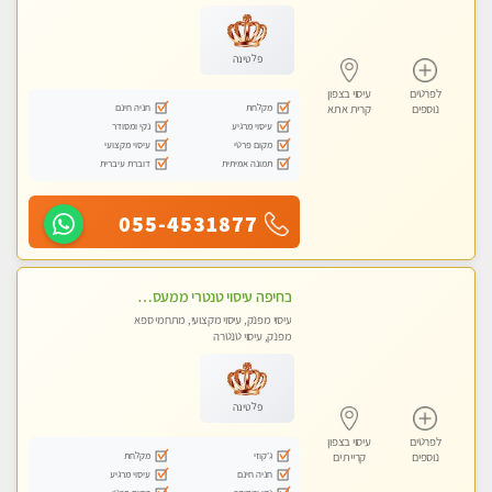
פלטינה
לפרטים
עיסוי בצפון
מקלחת
חניה חינם
נוספים
קרית אתא
עיסוי מרגיע
נקי ומסודר
מקום פרטי
עיסוי מקצועי
תמונה אמיתית
דוברת עיברית
055-4531877
בחיפה עיסוי טנטרי ממעסה מקצועית. חוויה מעולם אחר שכל אחד צריך לנסות. מעסה צעירה, אנרגיה נשית, ☺️❤️
עיסוי מפנק, עיסוי מקצועי, מתחמי ספא
מפנק, עיסוי טנטרה
פלטינה
לפרטים
עיסוי בצפון
ג'קוזי
מקלחת
נוספים
קריית ים
חניה חינם
עיסוי מרגיע