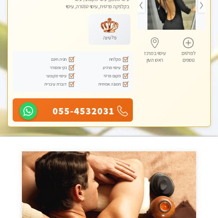
בקלניקה פרטית, עיסוי טנטרה, עיסוי
לנשים בלבד
פלטינה
לפרטים
עיסוי במרכז
מקלחת
חניה חינם
נוספים
ראש העין
עיסוי מרגיע
נקי ומסודר
מקום פרטי
עיסוי מקצועי
תמונה אמיתית
דוברת עיברית
055-4532031