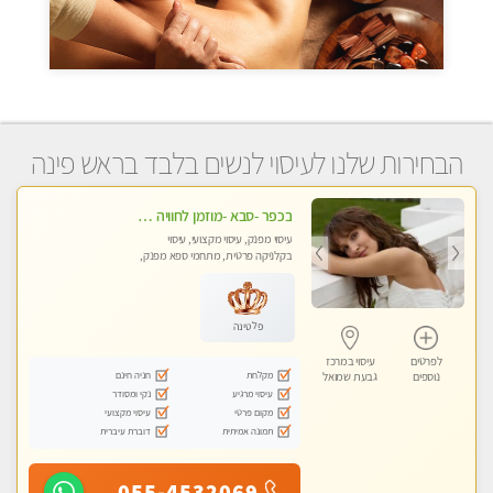
הבחירות שלנו לעיסוי לנשים בלבד בראש פינה
בכפר -סבא -מוזמן לחוויה בלתי נשכחת!!!עיסוי מפנק ביותר מומלץ לחלוטין!!!
עיסוי מפנק, עיסוי מקצועי, עיסוי
בקלניקה פרטית, מתחמי ספא מפנק,
עיסוי טנטרה, עיסוי מגבר לגבר, עיסוי
לנשים בלבד
פלטינה
לפרטים
עיסוי במרכז
מקלחת
חניה חינם
נוספים
גבעת שמואל
עיסוי מרגיע
נקי ומסודר
מקום פרטי
עיסוי מקצועי
תמונה אמיתית
דוברת עיברית
055-4532069