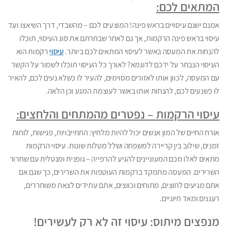
המתאים לכם:
אמנם ישנם עיסויים בראש פינה! המוצעים לכם – מהשבדי, דרך השיאצו ועד
עיסוי בראש פינה הרקמות, אך גם לאחר שבחרתם את סוג העיסוי, תוכלו
להנחות את המעסה באשר לעיסוי המתאים לכם ביותר.
עיסוי
רקמות הוא
העיסוי הנבחר על ידכם לדוגמא? לאורך כל העיסוי תוכלו לשמור על הקשר
עם המעסה, לכוון אותו לאזורים מסוימים, להעיר לו כשלא נעים לכם, להאיר
לו כשנעים לכם, להנחות אותו באשר לעוצמת המגע וכן הלאה.
עיסוי הרקמות – נפטרים מהמתחים והלחצים:
אורח החיים של המון אנשים יכול להיות מלחיץ: התחייבויות, פגישות, לוחות
זמנים, שילוב בין קריירה למשפחה ושלל מטלות שונות. עיסוי הרקמות
מתאים לאלו מכם המעוניינים להגיע להרפייה – גופנית ומנטלית עם שחרור
השרירים. המעסה מתמקד ברקמות העוטפות את השרירים, כך שגם אם
אתם מגיעים לחוצים, מתוחים וכווצים, אתם עתידים לצאת משוחררים,
רעננים ומאד חיוניים.
מנפצים מיתוס: עיסוי זה לא רק לעשירים!