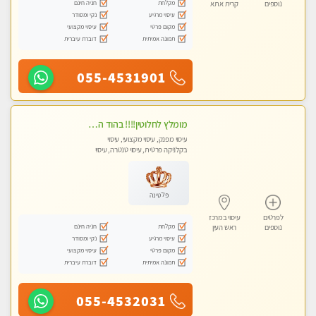
מקלחת
חניה חינם
נוספים
קרית אתא
עיסוי מרגיע
נקי ומסודר
מקום פרטי
עיסוי מקצועי
תמונה אמיתית
דוברת עיברית
055-4531901
מומלץ לחלוטין!!!! בהוד השרון מעסה מקצועית לעיסוי ברמה גבוהה VIP תתקשר .....
עיסוי מפנק, עיסוי מקצועי, עיסוי
בקלניקה פרטית, עיסוי טנטרה, עיסוי
לנשים בלבד
פלטינה
לפרטים
עיסוי במרכז
מקלחת
חניה חינם
נוספים
ראש העין
עיסוי מרגיע
נקי ומסודר
מקום פרטי
עיסוי מקצועי
תמונה אמיתית
דוברת עיברית
055-4532031