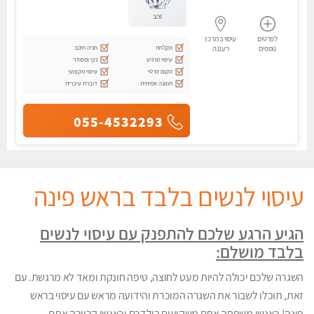
זהב
לפרטים
עיסוי במרכז
מקלחת
חניה חינם
נוספים
רעננה
עיסוי מרגיע
נקי ומסודר
מקום פרטי
עיסוי מקצועי
תמונה אמיתית
דוברת עיברית
055-4532293
עיסוי לנשים בלבד בראש פינה
הגיע הרגע שלכם להתפנק עם עיסוי לנשים
בלבד מושלם:
השגרה שלכם יכולה להיות מעט לחוצה, טיפה חונקת ומאד לא מרגשת. עם
זאת, תוכלו לשבור את השגרה המוכרת והידועה מראש עם עיסוי בראש
פינה! כאנשי משפחה אתם משקיעים בילדכם וכאנשי קריירה אתם