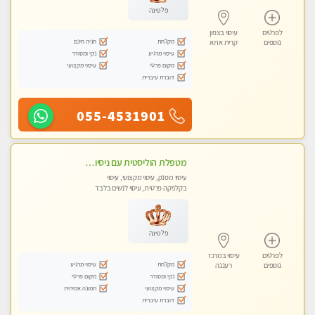
פלטינה
לפרטים
עיסוי בצפון
מקלחת
חניה חינם
נוספים
קרית אתא
עיסוי מרגיע
נקי ומסודר
מקום פרטי
עיסוי מקצועי
דוברת עיברית
055-4531901
מטפלת הוליסטית עם ניסיון מעל עשור. עיסוי הוליסטי לגוף ולנשמה עם שמנים חמים מתאים: לגברים/נשים ונשים בהריון . ומקצועית ברמה גבוהה
עיסוי מפנק, עיסוי מקצועי, עיסוי
בקלניקה פרטית, עיסוי לנשים בלבד
פלטינה
לפרטים
עיסוי במרכז
מקלחת
עיסוי מרגיע
נוספים
רעננה
נקי ומסודר
מקום פרטי
עיסוי מקצועי
תמונה אמיתית
דוברת עיברית