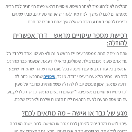
המלצה לא לנהוג מיד לאחר העיסוי. עיסויים בראש פינה הניתנים לכם בבית
מאפשרים לכם להמשיך לנוח מיד לאחר שהעיסוי מסתיים, מבלי שאתם
צריכים להטריד את עצמכם בשאלה איך אתם חוזרים לביתכם.
רכישת מספר עיסויים מראש – דרך אפשרית
להוזלה:
אתם רוצים ליהנות ממספר עיסויים בראש פינה ולא מעיסוי אחד בלבד? כל
עוד אתם מעוניינים בחבילת טיפולים, כדאי ליידע את המעסה כבר מהרגע
הראשון. כל עוד תקבעו עם המעסה בכל פעם מחדש, הרי שהמחיר שיוצע
לכם הינו מחיר מלא עבור עיסוי בודד. מנגד,
עיסויים
שתרכשו כחבילה
ידועה מראש, המון פעמים יובילו להוזלה משמעותית. מדובר על מעין
"כרטיסיית עיסויים בראש פינה!" שאתם רוכשים מראש, כך שתוכלו לקבוע
עם המעסה מפעם לפעם בהתאם ללוח הזמנים שלכם ולצרכים שלכם.
מגע של גבר או אישה – מה מתאים לכם?
עיסוי לנשים בלבד יכול להינתן לכם מגבר או מאישה. לרוב, ישנה העדפה
ברורה לכל אחד, כך שבמעמד תיאום העיסוי הבא, גם מתאמים את מין