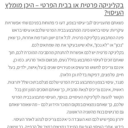
בקליניקה פרטית או בבית הפרטי – היכן מומלץ
העיסוי?
כשאתם מתעניינים לגבי עיסוי בצפון, דעו כי פתוחות בפניכם שתי אפשרויות
עיקריות: עיסוי בראש פינה המתבצע בבית הפרטי שלכם או עיסוי בראש
פינה המתבצע בקליניקה פרטית. לכל אדם ישנן העדפות אחרות, כך שאין
"נכון" או "לא נכון", אלא שיש בעיקר את מה שמתאים לכם.
בקליניקה פרטית יש לכם אפשרות להתנתק מהסביבה המוכרת לכם, תוך
שאתם זוכים לעיסוי המתבצע בחלל נעים, מבושם ומאד מרגיע. כמו כן,
אינכם צריכים לחשוש מרעשים או מגירויים שונים (בעל/אישה, ילדים, בעל
חיים, טלפונים, דפיקות בדלת וכן הלאה).
מנגד, עיסוי בצפון המתבצע בבית הפרטי שלכם מגלם בתוכו שלל יתרונות.
ראשית, אינכם צריכים לצאת מהבית, כך שאתם חוסכים המון זמן בכל
הקשור להגעה לקליניקת העיסויים. בנוסף, העיסוי מתבצע בבית הפרטי
שלכם, כך שאתם נמצאים במקום המוכר והידוע לכם – מה שאומר שאתם
גם מרגישים בנוח מהשניה הראשונה.
יתרון נוסף שיש לכם הוא העובדה כי אינכם צריכים לנהוג לאחר העיסוי.
כידוע, אחרי העיסוי הגוף וגם המיינד נמצאים במצב של הרפייה, כך שישנה