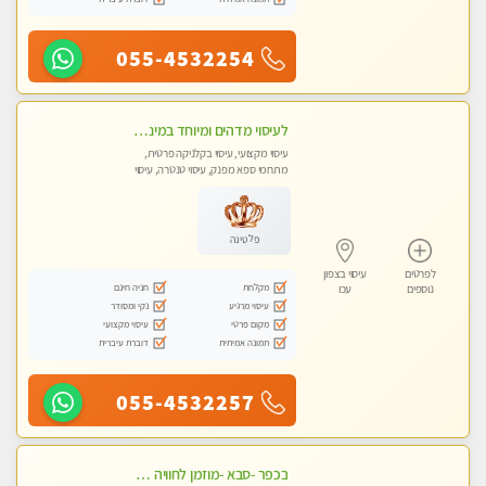
055-4532254
לעיסוי מדהים ומיוחד במינו !!מומלץ לחלוטין!!ללא מין !!
עיסוי מקצועי, עיסוי בקלניקה פרטית,
מתחמי ספא מפנק, עיסוי טנטרה, עיסוי
לנשים בלבד
פלטינה
לפרטים
עיסוי בצפון
מקלחת
חניה חינם
נוספים
עכו
עיסוי מרגיע
נקי ומסודר
מקום פרטי
עיסוי מקצועי
תמונה אמיתית
דוברת עיברית
055-4532257
בכפר -סבא -מוזמן לחוויה בלתי נשכחת!!!עיסוי מפנק ביותר מומלץ לחלוטין!!!