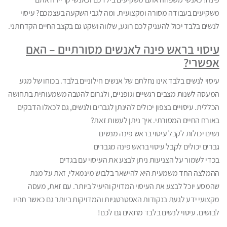
משקיעים בעבודה מסורה ומקצועית. ומה לגבי השקעה בעצמכם? עיסוי
לנשים בלבד יכול להעניק לכם רוגע, שלווה ושקט גם בקצב החיים הקדחתני.
עיסוי בראש פינה לאנשים מסורתיים – האם
אפשרי?
עיסוי לנשים בלבד אינו נחלתם של אנשים חילוניים בלבד. בכוחו של מגע
המעסה לשנות מצבים רגשיים וגופניים, ולגרום להטבה משמעותית בתחושה
הכללית. עיסויים בצפון יכולים להינתן לגברים ולנשים, גם לכאלו הדבקים
באורח החיים המסורתי. איך ניתן לעשות זאת?
נשים יכולות לקבל עיסוי בראש פינה מנשים
גברים יכולים לקבל עיסוי בראש פינה מגברים
בכדי לשמור על הצניעות ניתן לבצע את העיסוי עם בגדים
ההמלצה החד משמעית היא להישאר בלבוש מינמאלי, זאת על מנת
שהמסע יוכל לבצע את העיסוי המדויק והיעיל ביותר. עם זאת, מעסה
מקצועי ידע לגעת בנקודות האסטרטגיות והמדויקות ביותר גם כאשר תהיו
לבושים. עיסוי לנשים בלבד מתאים גם לכם!