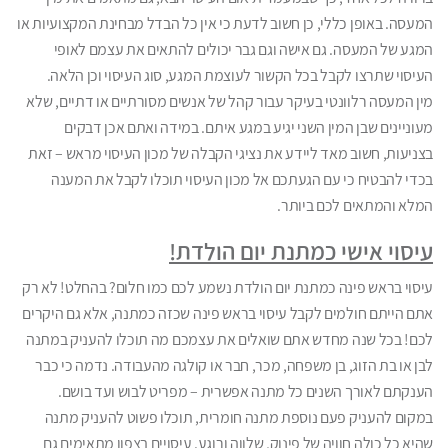
המעסה. באופן כללי, כן חשוב לדעת כי אין כל הבדל מבחינת המקצועיות או
המגע של המעסה. גם אישה וגם גבר יכולים להתאים את עצמם לאופי
העיסוי שתרצו לקבל בכל הקשור לעוצמת המגע, סוג העיסוי וכן הלאה.
מין המעסה רלוונטי בעיקר עבור קהל של אנשים מסורתיים או דתיים, שלא
מעוניינים שבן המין השני יגיע במגע איתם. במידה ואתם אכן דבקים
בצניעות, חשוב מאד ליידע את נציגי הקבלה של מכון העיסוי מראש – זאת
בכדי להבטיח כי עם הגעתכם אל מכון העיסוי תוכלו לקבל את המענה
המלא והמתאים לכם ביותר.
עיסוי אישי כמתנת יום הולדת!
עיסוי בראש פינה כמתנת יום הולדת נשמע לכם כמו חלום? בהחלט! לא רק
אתם הייתם חולמים לקבל עיסוי בראש פינה שכזה כמתנה, אלא גם היקרים
לכם! בכל שנה מחדש אתם שואלים את עצמכם מה תוכלו להעניק במתנה
לבן או בת הזוג, בן משפחה, מכר, חבר או קולגה מהעבודה. נדמה כי כבר
הענקתם לאורך השנים כל מתנה אפשרית – מפריט לבוש ועד בושם.
במקום להעניק פעם נוספת מתנה חומרית, תוכלו פשוט להעניק מתנה
שהיא כל כולה חוויה של פינוק, שלווה ורוגע. עיסויים בצפון מתאימים גם