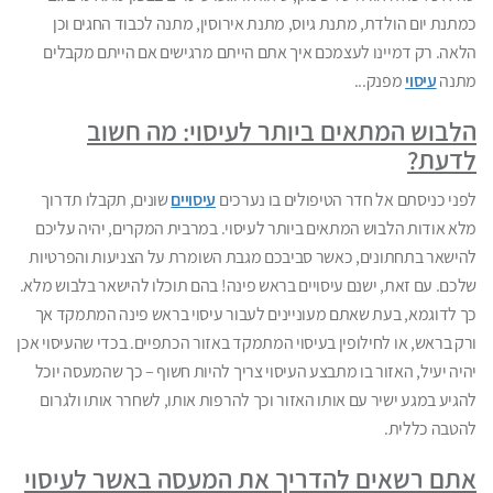
כמתנת יום הולדת, מתנת גיוס, מתנת אירוסין, מתנה לכבוד החגים וכן
הלאה. רק דמיינו לעצמכם איך אתם הייתם מרגישים אם הייתם מקבלים
מתנה
עיסוי
מפנק...
הלבוש המתאים ביותר לעיסוי: מה חשוב
לדעת?
לפני כניסתם אל חדר הטיפולים בו נערכים
עיסויים
שונים, תקבלו תדרוך
מלא אודות הלבוש המתאים ביותר לעיסוי. במרבית המקרים, יהיה עליכם
להישאר בתחתונים, כאשר סביבכם מגבת השומרת על הצניעות והפרטיות
שלכם. עם זאת, ישנם עיסויים בראש פינה! בהם תוכלו להישאר בלבוש מלא.
כך לדוגמא, בעת שאתם מעוניינים לעבור עיסוי בראש פינה המתמקד אך
ורק בראש, או לחילופין בעיסוי המתמקד באזור הכתפיים. בכדי שהעיסוי אכן
יהיה יעיל, האזור בו מתבצע העיסוי צריך להיות חשוף – כך שהמעסה יוכל
להגיע במגע ישיר עם אותו האזור וכך להרפות אותו, לשחרר אותו ולגרום
להטבה כללית.
אתם רשאים להדריך את המעסה באשר לעיסוי