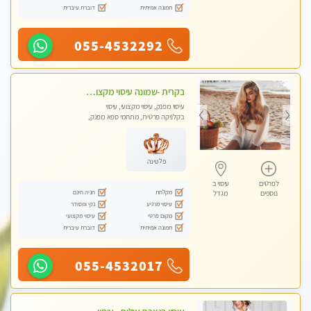
תמונה אמיתית
דוברת עיברית
055-4532292
בקרית -שמונה עיסוי מקצועי מפנק עיסוי עם אבנים חמות. מעסה עם תעודות. טיפול מרגיע ומפנק באווירה נעימה ושקטה
עיסוי מפנק, עיסוי מקצועי, עיסוי
בקלניקה פרטית, מתחמי ספא מפנק,
עיסוי טנטרה
פלטינה
לפרטים
עיסוי ב
מקלחת
חניה חינם
נוספים
מגדל
עיסוי מרגיע
נקי ומסודר
מקום פרטי
עיסוי מקצועי
תמונה אמיתית
דוברת עיברית
055-4532017