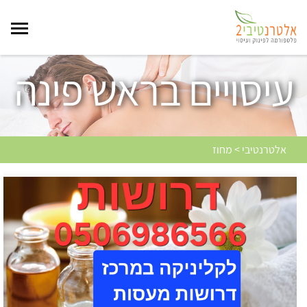
עיסויים בראש פינה
אלטרנטיבי > מחוז