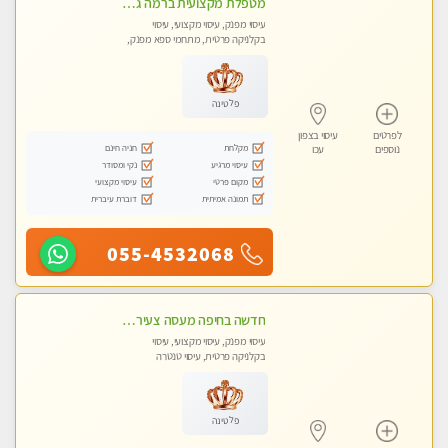
מטפלת מקצועית ברמה גבוהה מומלץ מאוד !!! . . highly recommended -אין פרטים נוספים במקום -ללא מין !!
עיסוי מפנק, עיסוי מקצועי, עיסוי
בקלניקה פרטית, מתחמי ספא מפנק,
מכוני עיסוי מפנק, עיסוי טנטרה
פלטינה
לפרטים
עיסוי בצפון
מקלחת
חניה חינם
נוספים
עכו
עיסוי מרגיע
נקי ומסודר
מקום פרטי
עיסוי מקצועי
תמונה אמיתית
דוברת עיברית
055-4532068
חדשה בחיפה מעסה צעירה איכותית וקלאסית מזמינה אותך לעיסוי נעים מפנק ומרגיעה+ אבנים חמות וכוסות רוח מומלץ מאוד . . . highly recommended..new in the ci
עיסוי מפנק, עיסוי מקצועי, עיסוי
בקלניקה פרטית, עיסוי טנטרה
פלטינה