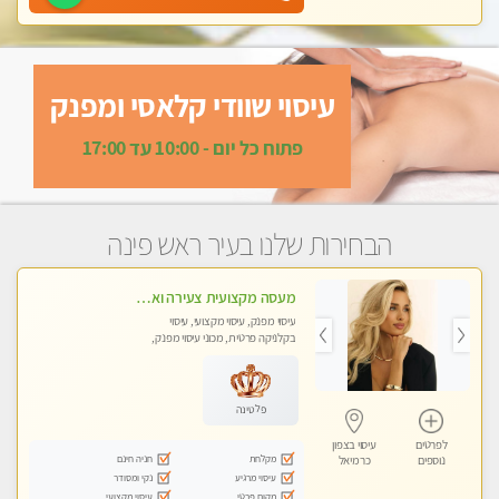
עיסוי שוודי קלאסי ומפנק
פתוח כל יום - 10:00 עד 17:00
הבחירות שלנו בעיר ראש פינה
מעסה מקצועית צעירה ואיכותית לעיסוי מרגיע ומפנק VIP-מומלץ לחלוטין! פרטי! ​​​​​​ Highly recommended
עיסוי מפנק, עיסוי מקצועי, עיסוי
בקלניקה פרטית, מכוני עיסוי מפנק,
עיסוי טנטרה
פלטינה
לפרטים
עיסוי בצפון
מקלחת
חניה חינם
נוספים
כרמיאל
עיסוי מרגיע
נקי ומסודר
מקום פרטי
עיסוי מקצועי