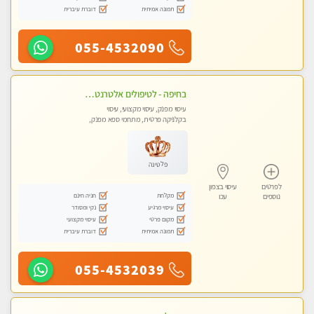
תמונה אמיתית
דוברת עיברית
055-4532090
בחיפה - לטיפולים אלטרנטיביים לעיסוי מרגיע ומפנק VIP-מומלץ לחלוטין! פרטי! ​​​​​​ Highly recommended-לקביעת תור נא להתקשר ....
עיסוי מפנק, עיסוי מקצועי, עיסוי
בקלניקה פרטית, מתחמי ספא מפנק,
עיסוי טנטרה
פלטינה
לפרטים
עיסוי בצפון
מקלחת
חניה חינם
נוספים
עכו
עיסוי מרגיע
נקי ומסודר
מקום פרטי
עיסוי מקצועי
תמונה אמיתית
דוברת עיברית
055-4532039