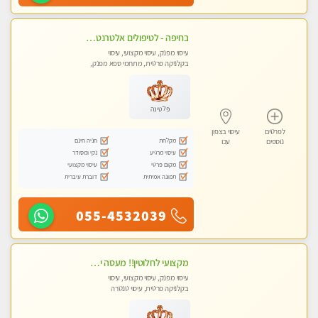
בחיפה - לטיפולים אלטרנטיביים לעיסוי מרגיע ומפנק VIP-מומלץ לחלוטין! פרטי! ​​​​​​ Highly recommended-לקביעת תור נא להתקשר ....
עיסוי מפנק, עיסוי מקצועי, עיסוי
בקלניקה פרטית, מתחמי ספא מפנק,
עיסוי טנטרה
פלטינה
לפרטים
עיסוי בצפון
מקלחת
חניה חינם
נוספים
עכו
עיסוי מרגיע
נקי ומסודר
מקום פרטי
עיסוי מקצועי
תמונה אמיתית
דוברת עיברית
055-4532039
מקצועי לחלוטין!! מעסה יפה איכותית מקצועית ומפנקת מאוד פרטי מומלץ בחום.עיסוי מפנק מאוווד.
עיסוי מפנק, עיסוי מקצועי, עיסוי
בקלניקה פרטית, עיסוי טנטרה