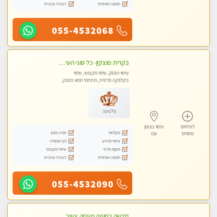
תמונה אמיתית
דוברת עיברית
055-4532068
בקרית מוצקין- כל סוגי העיסויים מעסה מקצועית ואיכותית פרטי!!! -ללא מין !
עיסוי מפנק, עיסוי מקצועי, עיסוי
בקלניקה פרטית, מתחמי ספא מפנק,
מכוני עיסוי מפנק, עיסוי טנטרה
פלטינה
לפרטים
עיסוי בצפון
מקלחת
חניה חינם
נוספים
עכו
עיסוי מרגיע
נקי ומסודר
מקום פרטי
עיסוי מקצועי
תמונה אמיתית
דוברת עיברית
055-4532090
חדשה בחיפה מעסה צעירה איכותית וקלאסית מזמינה אותך לעיסוי נעים מפנק ומרגיעה+ אבנים חמות וכוסות רוח מומלץ מאוד . . . highly recommended..new in the ci