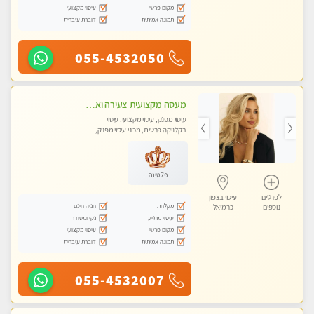
מקום פרטי
עיסוי מקצועי
תמונה אמיתית
דוברת עיברית
055-4532050
מעסה מקצועית צעירה ואיכותית לעיסוי מרגיע ומפנק VIP-מומלץ לחלוטין! פרטי! ​​​​​​ Highly recommended
עיסוי מפנק, עיסוי מקצועי, עיסוי
בקלניקה פרטית, מכוני עיסוי מפנק,
עיסוי טנטרה
פלטינה
לפרטים
עיסוי בצפון
מקלחת
חניה חינם
נוספים
כרמיאל
עיסוי מרגיע
נקי ומסודר
מקום פרטי
עיסוי מקצועי
תמונה אמיתית
דוברת עיברית
055-4532007