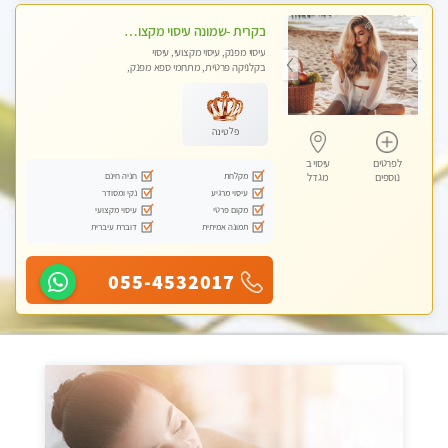
בקרית -שמונה עיסוי מקצועי מפנק עיסוי עם אבנים חמות. מעסה עם תעודות. טיפול מרגיע ומפנק באווירה נעימה ושקטה
עיסוי מפנק, עיסוי מקצועי, עיסוי
בקלניקה פרטית, מתחמי ספא מפנק,
עיסוי טנטרה
פלטינה
לפרטים
עיסוי ב
מקלחת
חניה חינם
נוספים
מגדל
עיסוי מרגיע
נקי ומסודר
מקום פרטי
עיסוי מקצועי
תמונה אמיתית
דוברת עיברית
055-4532017