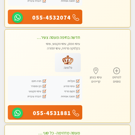
תמונה אמיתית
דוברת עיברית
055-4532074
חדשה בחיפה מעסה צעירה איכותית וקלאסית מזמינה אותך לעיסוי נעים מפנק ומרגיע . . . highly recommended..new in the city
עיסוי מפנק, עיסוי מקצועי, עיסוי
בקלניקה פרטית, עיסוי טנטרה
פלטינה
לפרטים
עיסוי בצפון
מקלחת
חניה חינם
נוספים
קריית ים
עיסוי מרגיע
נקי ומסודר
מקום פרטי
עיסוי מקצועי
תמונה אמיתית
דוברת עיברית
055-4531881
מעסה מדהימה - כל סוגי העיסויים מעסה מקצועית ואיכותית פרטי!!!חוויה בלתי נשכחת!