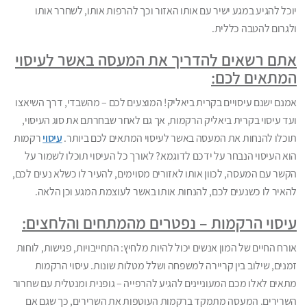
יוכל להגיע במגע ישיר עם אותו האזור וכך להרפות אותו, לשחרר אותו
ולגרום להטבה כללית.
אתם רשאים להדריך את המעסה באשר לעיסוי
המתאים לכם:
אמנם ישנם עיסויים בקרית ביאליק! המוצעים לכם – מהשבדי, דרך השיאצו
ועד עיסוי בקרית ביאליק הרקמות, אך גם לאחר שבחרתם את סוג העיסוי,
תוכלו להנחות את המעסה באשר לעיסוי המתאים לכם ביותר.
עיסוי
רקמות
הוא העיסוי הנבחר על ידכם לדוגמא? לאורך כל העיסוי תוכלו לשמור על
הקשר עם המעסה, לכוון אותו לאזורים מסוימים, להעיר לו כשלא נעים לכם,
להאיר לו כשנעים לכם, להנחות אותו באשר לעוצמת המגע וכן הלאה.
עיסוי הרקמות – נפטרים מהמתחים והלחצים:
אורח החיים של המון אנשים יכול להיות מלחיץ: התחייבויות, פגישות, לוחות
זמנים, שילוב בין קריירה למשפחה ושלל מטלות שונות. עיסוי הרקמות
מתאים לאלו מכם המעוניינים להגיע להרפייה – גופנית ומנטלית עם שחרור
השרירים. המעסה מתמקד ברקמות העוטפות את השרירים, כך שגם אם