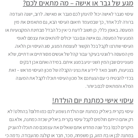
מגע של גבר או אישה – מה מתאים לכם?
עיסוי מגבר לאישה יכול להינתן לכם מגבר או מאישה. לרוב, ישנה העדפה
ברורה לכל אחד, כך שבמעמד תיאום העיסוי הבא, גם מתאמים את מין
המעסה. באופן כללי, כן חשוב לדעת כי אין כל הבדל מבחינת המקצועיות או
המגע של המעסה. גם אישה וגם גבר יכולים להתאים את עצמם לאופי
העיסוי שתרצו לקבל בכל הקשור לעוצמת המגע, סוג העיסוי וכן הלאה.
מין המעסה רלוונטי בעיקר עבור קהל של אנשים מסורתיים או דתיים, שלא
מעוניינים שבן המין השני יגיע במגע איתם. במידה ואתם אכן דבקים
בצניעות, חשוב מאד ליידע את נציגי הקבלה של מכון העיסוי מראש – זאת
בכדי להבטיח כי עם הגעתכם אל מכון העיסוי תוכלו לקבל את המענה
המלא והמתאים לכם ביותר.
עיסוי אישי כמתנת יום הולדת!
עיסוי בקרית ביאליק כמתנת יום הולדת נשמע לכם כמו חלום? בהחלט! לא
רק אתם הייתם חולמים לקבל עיסוי בקרית ביאליק שכזה כמתנה, אלא גם
היקרים לכם! בכל שנה מחדש אתם שואלים את עצמכם מה תוכלו להעניק
במתנה לבן או בת הזוג, בן משפחה, מכר, חבר או קולגה מהעבודה. נדמה כי