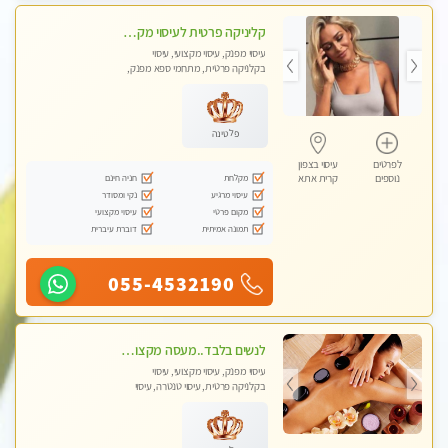
קליניקה פרטית לעיסוי מקצועי ואלטרנטיבי ברמה גבוהה VIP תתקשר ..... highly recommended..new in the city
עיסוי מפנק, עיסוי מקצועי, עיסוי
בקלניקה פרטית, מתחמי ספא מפנק,
מכוני עיסוי מפנק, עיסוי עד הבית, עיסוי
טנטרה, עיסוי מגבר לגבר, עיסוי מגבר
לאישה
פלטינה
לפרטים
עיסוי בצפון
מקלחת
חניה חינם
נוספים
קרית אתא
עיסוי מרגיע
נקי ומסודר
מקום פרטי
עיסוי מקצועי
תמונה אמיתית
דוברת עיברית
055-4532190
לנשים בלבד..מעסה מקצועי לנשים בלבד לעיסוי מרגיע ומפנק VIP-מומלץ לחלוטין! פרטי! ​​​​​​
עיסוי מפנק, עיסוי מקצועי, עיסוי
בקלניקה פרטית, עיסוי טנטרה, עיסוי
מגבר לאישה, עיסוי לנשים בלבד