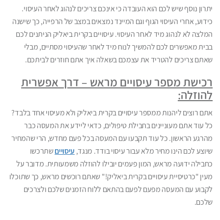
יתרון נוסף שיש לכם הוא העובדה כי אינכם צריכים לנהוג לאחר העיסוי.
כידוע, אחרי העיסוי הגוף וגם המיינד נמצאים במצב של הרפייה, כך שישנה
המלצה לא לנהוג מיד לאחר העיסוי. עיסויים בקרית ביאליק הניתנים לכם
בבית מאפשרים לכם להמשיך לנוח מיד לאחר שהעיסוי מסתיים, מבלי
שאתם צריכים להטריד את עצמכם בשאלה איך אתם חוזרים לביתכם.
רכישת מספר עיסויים מראש – דרך אפשרית
להוזלה:
אתם רוצים ליהנות ממספר עיסויים בקרית ביאליק ולא מעיסוי אחד בלבד?
כל עוד אתם מעוניינים בחבילת טיפולים, כדאי ליידע את המעסה כבר
מהרגע הראשון. כל עוד תקבעו עם המעסה בכל פעם מחדש, הרי שהמחיר
שיוצע לכם הינו מחיר מלא עבור עיסוי בודד. מנגד,
עיסויים
שתרכשו
כחבילה ידועה מראש, המון פעמים יובילו להוזלה משמעותית. מדובר על
מעין "כרטיסיית עיסויים בקרית ביאליק!" שאתם רוכשים מראש, כך שתוכלו
לקבוע עם המעסה מפעם לפעם בהתאם ללוח הזמנים שלכם ולצרכים
שלכם.