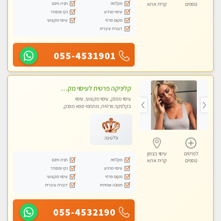
מקלחת
חניה חינם
נוספים
קרית אתא
עיסוי מרגיע
נקי ומסודר
מקום פרטי
עיסוי מקצועי
דוברת עיברית
055-4531901
קליניקה פרטית לעיסוי מקצועי ואלטרנטיבי ברמה גבוהה VIP תתקשר ..... highly recommended..new in the city
עיסוי מפנק, עיסוי מקצועי, עיסוי
בקלניקה פרטית, מתחמי ספא מפנק,
מכוני עיסוי מפנק, עיסוי עד הבית, עיסוי
טנטרה, עיסוי מגבר לגבר, עיסוי מגבר
לאישה
פלטינה
לפרטים
עיסוי בצפון
מקלחת
חניה חינם
נוספים
קרית אתא
עיסוי מרגיע
נקי ומסודר
מקום פרטי
עיסוי מקצועי
תמונה אמיתית
דוברת עיברית
055-4532190