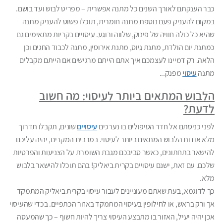
כבר הענקתם לאורך השנים כל מתנה אפשרית – מפריט לבוש ועד בושם.
במקום להעניק פעם נוספת מתנה חומרית, תוכלו פשוט להעניק מתנה
שהיא כל כולה חוויה של פינוק, שלווה ורוגע. עיסויים בקריות מתאימים גם
כמתנת יום הולדת, מתנת גיוס, מתנת אירוסין, מתנה לכבוד החגים וכן
הלאה. רק דמיינו לעצמכם איך אתם הייתם מרגישים אם הייתם מקבלים
מתנה
עיסוי
מפנק...
הלבוש המתאים ביותר לעיסוי: מה חשוב
לדעת?
לפני כניסתם אל חדר הטיפולים בו נערכים
עיסויים
שונים, תקבלו תדרוך
מלא אודות הלבוש המתאים ביותר לעיסוי. במרבית המקרים, יהיה עליכם
להישאר בתחתונים, כאשר סביבכם מגבת השומרת על הצניעות והפרטיות
שלכם. עם זאת, ישנם עיסויים בקרית ביאליק! בהם תוכלו להישאר בלבוש
מלא.
כך לדוגמא, בעת שאתם מעוניינים לעבור עיסוי בקרית ביאליק המתמקד
אך ורק בראש, או לחילופין בעיסוי המתמקד באזור הכתפיים. בכדי שהעיסוי
אכן יהיה יעיל, האזור בו מתבצע העיסוי צריך להיות חשוף – כך שהמעסה