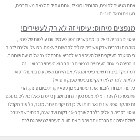
אתם מגיעים לחוצים, מתוחים וכווצים, אתם עתידים לצאת משוחררים,
רעננים ומאד חיוניים.
מנפצים מיתוס: עיסוי זה לא רק לעשירים!
עיסויים בקרית ביאליק! מתקשרים המון פעמים עם עולמות של פנאי,
מותרות ודברים שרק עשירים יכולים להרשות לעצמם. בפועל, עליכם לזכור
כי המטרה העיקרית של העיסוי היא להביא אתכם למצב של רגיעה ושחרור.
זו הסיבה כי אחד העיסויים הנפוצים ביותר הוא העיסוי הרפואי – זה
המתמקד ביצירת שינוי פיסי ומנטלי. אם הייתם משקיעים בטיפול רפואי
קלאסי, למה שלא תשקיעו בעיסוי מפנק ורפואי?
כל עוד תבחרו לעבור את העיסוי במכון ספא יוקרתי ביום פינוק, הרי
שתצטרכו להיפרד מלא מעט כסף. קחו בחשבון כי ימים כאלו כוללים בתוכם
גם מתקני ספא שונים וארוחות ועל כן הם יקרים יותר. מנגד, כל עוד תקבלו
עיסוי בקרית ביאליק בלבד לאורך כ-45 דקות ועד שעה, המחיר שתצטרכו
לשלם יהיה נוח הרבה יותר ויהפוך את חווית העיסוי לנגישה גם לכם!