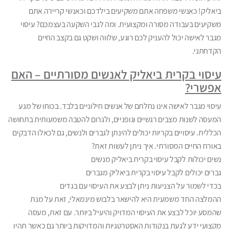
ביאליק! כאנשי משפחה אתם משקיעים בילדכם וכאנשי קריירה אתם
משקיעים בעבודה מסורה ומקצועית. ומה לגבי השקעה בעצמכם? עיסוי
מגבר לאישה יכול להעניק לכם רוגע, שלווה ושקט גם בקצב החיים
הקדחתני.
עיסוי בקרית ביאליק לאנשים מסורתיים – האם
אפשרי?
עיסוי מגבר לאישה אינו נחלתם של אנשים חילוניים בלבד. בכוחו של מגע
המעסה לשנות מצבים רגשיים וגופניים, ולגרום להטבה משמעותית בתחושה
הכללית. עיסויים בקריות יכולים להינתן לגברים ולנשים, גם לכאלו הדבקים
באורח החיים המסורתי. איך ניתן לעשות זאת?
נשים יכולות לקבל עיסוי בקרית ביאליק מנשים
גברים יכולים לקבל עיסוי בקרית ביאליק מגברים
בכדי לשמור על הצניעות ניתן לבצע את העיסוי עם בגדים
ההמלצה החד משמעית היא להישאר בלבוש מינמאלי, זאת על מנת
שהמסע יוכל לבצע את העיסוי המדויק והיעיל ביותר. עם זאת, מעסה
מקצועי ידע לגעת בנקודות האסטרטגיות והמדויקות ביותר גם כאשר תהיו