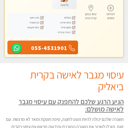
פלטינה
לפרטים
עיסוי בצפון
מקלחת
חניה חינם
נוספים
קרית אתא
עיסוי מרגיע
נקי ומסודר
מקום פרטי
עיסוי מקצועי
דוברת עיברית
055-4531901
עיסוי מגבר לאישה בקרית
ביאליק
הגיע הרגע שלכם להתפנק עם עיסוי מגבר
לאישה מושלם:
השגרה שלכם יכולה להיות מעט לחוצה, טיפה חונקת ומאד לא מרגשת. עם
זאת, תוכלו לשבור את השגרה המוכרת והידועה מראש עם עיסוי בקרית