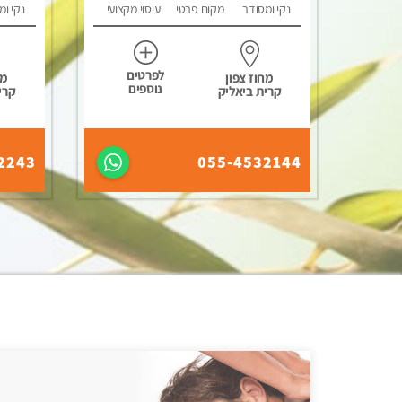
נקי ומסודר
מקום פרטי
עיסוי מקצועי
נקי ומ
לפרטים
מחוז צפון
מח
נוספים
קרית ביאליק
קרי
2243
055-4532144