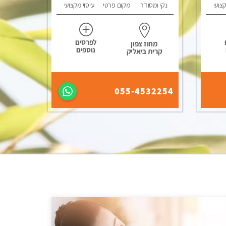
קצועי
נקי ומסודר
מקום פרטי
עיסוי מקצועי
לפרטים
מחוז צפון
נוספים
קרית ביאליק
055-4532254