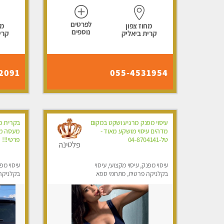
לפרטים
מחוז צפון
מח
נוספים
קרית ביאליק
קרי
2091
055-4531954
עיסוי מפנק מרגיע ושקט במקום
בקרית מו
מדהים עיסוי מושקע מאוד -
מעסה מק
טל-04-8704141
פרטי!!!
פלטינה
עיסוי מפנק, עיסוי מקצועי, עיסוי
עיסוי מפנ
בקלניקה פרטית, מתחמי ספא
בקלניקה
מפנק, עיסוי טנטרה
מפנק, מכו
טנטרה