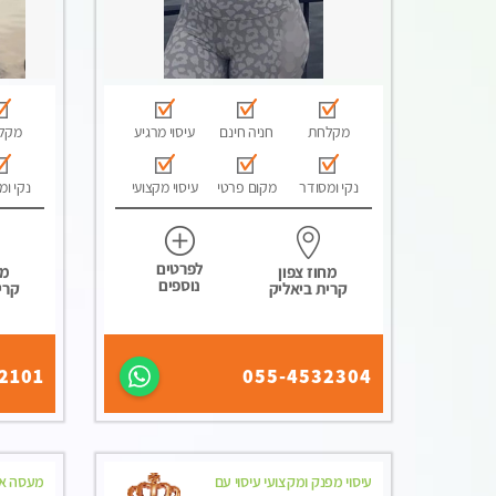
מקלחת
חניה חינם
עיסוי מרגיע
מקל
נקי ומסודר
מקום פרטי
עיסוי מקצועי
נקי ומ
לפרטים
מחוז צפון
מח
נוספים
קרית ביאליק
קרי
2101
055-4532304
עיסוי מפנק ומקצועי עיסוי עם
מעסה אי