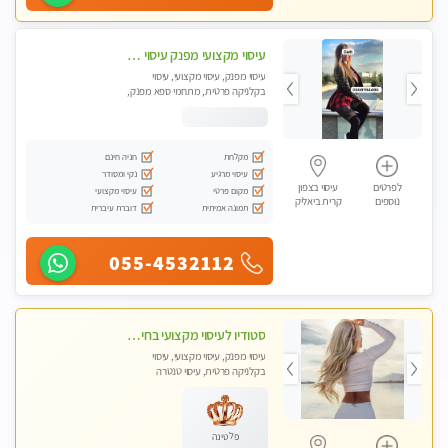
עיסוי מקצועי מפנק עיסוי עם אבנים חמות. מעסה עם תעודות. טיפול מרגיע משוחרר באווירה נעימה נקיה ומסודרת. יש חניה ומקלחת
עיסוי מפנק, עיסוי מקצועי, עיסוי
בקלניקה פרטית, מתחמי ספא מפנק,
עיסוי טנטרה
מקלחת
חניה חינם
עיסוי מרגיע
נקי ומסודר
לפרטים
עיסוי בצפון
מקום פרטי
עיסוי מקצועי
נוספים
קרית ביאליק
תמונה אמיתית
דוברת עיברית
055-4532112
סטודיו לעיסוי מקצועי בחיפה, מפואר, נקי ויוקרתי. במקום מבחר מעסות מנוסות לכל סוגי העיסויים.
עיסוי מפנק, עיסוי מקצועי, עיסוי
בקלניקה פרטית, עיסוי טנטרה
פלטינה