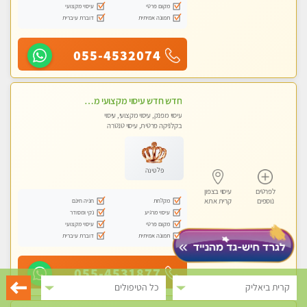
מקום פרטי
עיסוי מקצועי
תמונה אמיתית
דוברת עיברית
055-4532074
חדש חדש עיסוי מקצועי מפנק עיסוי עם אבנים חמות. מעסה עם תעודות. טיפול מרגיע משוחרר באווירה נעימה נקיה ומסודרת
עיסוי מפנק, עיסוי מקצועי, עיסוי
בקלניקה פרטית, עיסוי טנטרה
פלטינה
לפרטים
עיסוי בצפון
מקלחת
חניה חינם
נוספים
קרית אתא
עיסוי מרגיע
נקי ומסודר
מקום פרטי
עיסוי מקצועי
תמונה אמיתית
דוברת עיברית
055-4531877
קרית ביאליק
כל הטיפולים