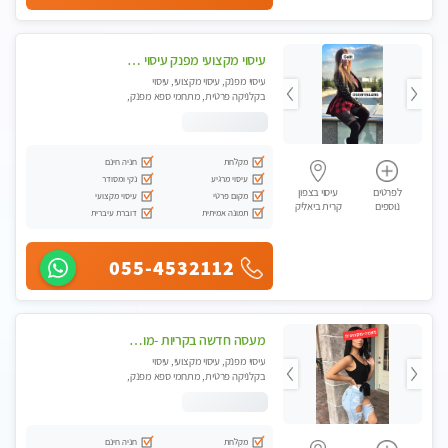
עיסוי מקצועי מפנק עיסוי עם אבנים חמות. מעסה עם תעודות. טיפול מרגיע משוחרר באווירה נעימה נקיה ומסודרת. יש חניה ומקלחת
עיסוי מפנק, עיסוי מקצועי, עיסוי
בקלניקה פרטית, מתחמי ספא מפנק,
עיסוי טנטרה
מקלחת
חניה חינם
עיסוי מרגיע
נקי ומסודר
לפרטים
עיסוי בצפון
מקום פרטי
עיסוי מקצועי
נוספים
קרית ביאליק
תמונה אמיתית
דוברת עיברית
055-4532112
מעסה חדשה בקריות -מומלץ לחלוטין!! כל סוגי העיסויים מעסה מקצועית ואיכותית פרטי!! highly recommended..new in the city
עיסוי מפנק, עיסוי מקצועי, עיסוי
בקלניקה פרטית, מתחמי ספא מפנק,
מכוני עיסוי מפנק, עיסוי טנטרה
מקלחת
חניה חינם