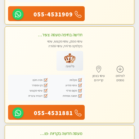
055-4531909
חדשה בחיפה מעסה צעירה איכותית וקלאסית מזמינה אותך לעיסוי נעים מפנק ומרגיע . . . highly recommended..new in the city
עיסוי מפנק, עיסוי מקצועי, עיסוי
בקלניקה פרטית, עיסוי טנטרה
פלטינה
לפרטים
עיסוי בצפון
מקלחת
חניה חינם
נוספים
קריית ים
עיסוי מרגיע
נקי ומסודר
מקום פרטי
עיסוי מקצועי
תמונה אמיתית
דוברת עיברית
055-4531881
מעסה חדשה בקריות -מומלץ לחלוטין!!!! כל סוגי העיסויים מעסה מקצועית ואיכותית פרטי!!!