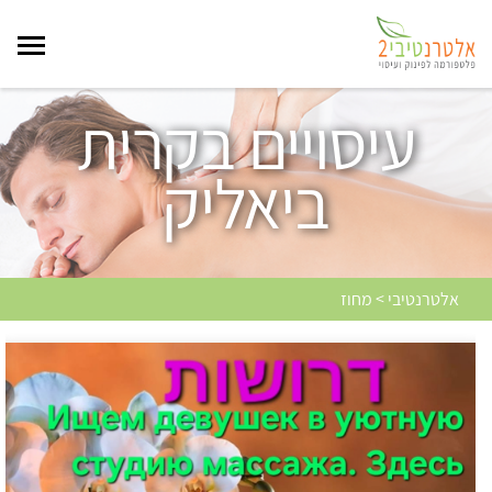
עיסויים בקרית
ביאליק
אלטרנטיבי > מחוז