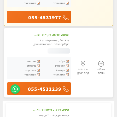
תמונה אמיתית
דוברת עיברית
055-4531977
מעסה חדשה בקריות -מומלץ לחלוטין!! כל סוגי העיסויים מעסה מקצועית ואיכותית פרטי!! highly recommended..new in the city
עיסוי מפנק, עיסוי מקצועי, עיסוי
בקלניקה פרטית, מתחמי ספא מפנק,
מכוני עיסוי מפנק, עיסוי טנטרה
מקלחת
חניה חינם
עיסוי מרגיע
נקי ומסודר
לפרטים
עיסוי בצפון
מקום פרטי
עיסוי מקצועי
נוספים
קרית מוצקין
תמונה אמיתית
דוברת עיברית
055-4532239
טיפול מרגיע משוחרר באווירה נעימה נקיה ומסודרת יש חניה ומקלחת
עיסוי מפנק, עיסוי מקצועי, עיסוי