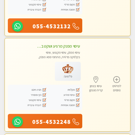
מקום פרטי
עיסוי מקצועי
תמונה אמיתית
דוברת עיברית
055-4532132
עיסוי מפנק מרגיע ושקט במקום מדהים עיסוי מושקע מאוד -טל-04-8704141
עיסוי מפנק, עיסוי מקצועי, עיסוי
בקלניקה פרטית, מתחמי ספא מפנק,
עיסוי טנטרה
פלטינה
לפרטים
עיסוי בצפון
מקלחת
חניה חינם
נוספים
קרית מוצקין
עיסוי מרגיע
נקי ומסודר
מקום פרטי
עיסוי מקצועי
תמונה אמיתית
דוברת עיברית
055-4532248