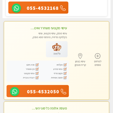
055-4532168
עיסוי מקצועי משחרר ואיכותי והכי טוב בעיר - מרגיע ומפנק
עיסוי מפנק, עיסוי מקצועי, עיסוי
בקלניקה פרטית, מתחמי ספא מפנק,
עיסוי טנטרה
פלטינה
לפרטים
עיסוי בצפון
מקלחת
חניה חינם
נוספים
קרית מוצקין
עיסוי מרגיע
נקי ומסודר
מקום פרטי
עיסוי מקצועי
תמונה אמיתית
דוברת עיברית
055-4532050
מעסה אלופה כל סוגי העיסויים מעסה מקצועית ואיכותית פרטי!!!