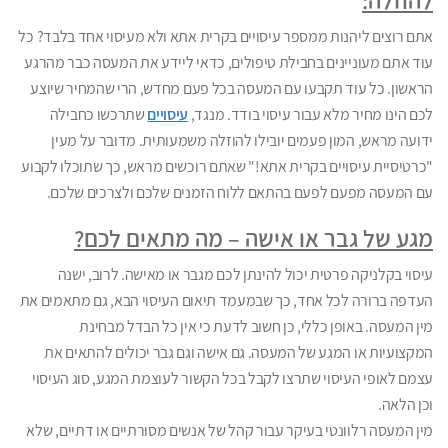
להוזלה:
אתם רוצים ליהנות ממספר עיסויים בקרית אתא ולא מעיסוי אחד בלבד? כל
עוד אתם מעוניינים בחבילת טיפולים, כדאי ליידע את המעסה כבר מהרגע
הראשון. כל עוד תקבעו עם המעסה בכל פעם מחדש, הרי שהמחיר שיוצע
לכם הינו מחיר מלא עבור עיסוי בודד. מנגד,
עיסויים
שתרכשו כחבילה
ידועה מראש, המון פעמים יובילו להוזלה משמעותית. מדובר על מעין
"כרטיסיית עיסויים בקרית אתא!" שאתם רוכשים מראש, כך שתוכלו לקבוע
עם המעסה מפעם לפעם בהתאם ללוח הזמנים שלכם ולצרכים שלכם.
מגע של גבר או אישה – מה מתאים לכם?
עיסוי בקלניקה פרטית יכול להינתן לכם מגבר או מאישה. לרוב, ישנה
העדפה ברורה לכל אחד, כך שבמעמד תיאום העיסוי הבא, גם מתאמים את
מין המעסה. באופן כללי, כן חשוב לדעת כי אין כל הבדל מבחינת
המקצועיות או המגע של המעסה. גם אישה וגם גבר יכולים להתאים את
עצמם לאופי העיסוי שתרצו לקבל בכל הקשור לעוצמת המגע, סוג העיסוי
וכן הלאה.
מין המעסה רלוונטי בעיקר עבור קהל של אנשים מסורתיים או דתיים, שלא