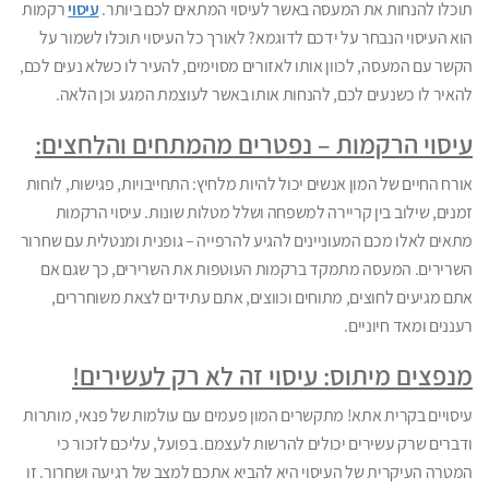
תוכלו להנחות את המעסה באשר לעיסוי המתאים לכם ביותר.
עיסוי
רקמות
הוא העיסוי הנבחר על ידכם לדוגמא? לאורך כל העיסוי תוכלו לשמור על
הקשר עם המעסה, לכוון אותו לאזורים מסוימים, להעיר לו כשלא נעים לכם,
להאיר לו כשנעים לכם, להנחות אותו באשר לעוצמת המגע וכן הלאה.
עיסוי הרקמות – נפטרים מהמתחים והלחצים:
אורח החיים של המון אנשים יכול להיות מלחיץ: התחייבויות, פגישות, לוחות
זמנים, שילוב בין קריירה למשפחה ושלל מטלות שונות. עיסוי הרקמות
מתאים לאלו מכם המעוניינים להגיע להרפייה – גופנית ומנטלית עם שחרור
השרירים. המעסה מתמקד ברקמות העוטפות את השרירים, כך שגם אם
אתם מגיעים לחוצים, מתוחים וכווצים, אתם עתידים לצאת משוחררים,
רעננים ומאד חיוניים.
מנפצים מיתוס: עיסוי זה לא רק לעשירים!
עיסויים בקרית אתא! מתקשרים המון פעמים עם עולמות של פנאי, מותרות
ודברים שרק עשירים יכולים להרשות לעצמם. בפועל, עליכם לזכור כי
המטרה העיקרית של העיסוי היא להביא אתכם למצב של רגיעה ושחרור. זו