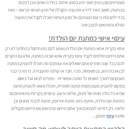
מעוניינים שבן המין השני יגיע במגע איתם. במידה ואתם אכן דבקים
בצניעות, חשוב מאד ליידע את נציגי הקבלה של מכון העיסוי מראש – זאת
בכדי להבטיח כי עם הגעתכם אל מכון העיסוי תוכלו לקבל את המענה
המלא והמתאים לכם ביותר.
עיסוי אישי כמתנת יום הולדת!
עיסוי בקרית אתא כמתנת יום הולדת נשמע לכם כמו חלום? בהחלט! לא רק
אתם הייתם חולמים לקבל עיסוי בקרית אתא שכזה כמתנה, אלא גם היקרים
לכם! בכל שנה מחדש אתם שואלים את עצמכם מה תוכלו להעניק במתנה
לבן או בת הזוג, בן משפחה, מכר, חבר או קולגה מהעבודה. נדמה כי כבר
הענקתם לאורך השנים כל מתנה אפשרית – מפריט לבוש ועד בושם.
במקום להעניק פעם נוספת מתנה חומרית, תוכלו פשוט להעניק מתנה
שהיא כל כולה חוויה של פינוק, שלווה ורוגע. עיסויים בקריות מתאימים גם
כמתנת יום הולדת, מתנת גיוס, מתנת אירוסין, מתנה לכבוד החגים וכן
הלאה. רק דמיינו לעצמכם איך אתם הייתם מרגישים אם הייתם מקבלים
מתנה
עיסוי
מפנק...