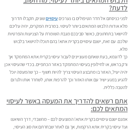
הלבוש המתאים ביותר לעיסוי: מה חשוב
לדעת?
לפני כניסתם אל חדר הטיפולים בו נערכים
עיסויים
שונים, תקבלו תדרוך
מלא אודות הלבוש המתאים ביותר לעיסוי. במרבית המקרים, יהיה עליכם
להישאר בתחתונים, כאשר סביבכם מגבת השומרת על הצניעות והפרטיות
שלכם. עם זאת, ישנם עיסויים בקרית אתא! בהם תוכלו להישאר בלבוש
מלא.
כך לדוגמא, בעת שאתם מעוניינים לעבור עיסוי בקרית אתא המתמקד אך
ורק בראש, או לחילופין בעיסוי המתמקד באזור הכתפיים. בכדי שהעיסוי אכן
יהיה יעיל, האזור בו מתבצע העיסוי צריך להיות חשוף – כך שהמעסה יוכל
להגיע במגע ישיר עם אותו האזור וכך להרפות אותו, לשחרר אותו ולגרום
להטבה כללית.
אתם רשאים להדריך את המעסה באשר לעיסוי
המתאים לכם:
אמנם ישנם עיסויים בקרית אתא! המוצעים לכם – מהשבדי, דרך השיאצו
ועד עיסוי בקרית אתא הרקמות, אך גם לאחר שבחרתם את סוג העיסוי,