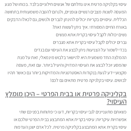
עיסוי בקלניקה פרטית אינו נחלתם של אנשים חילוניים בלבד. בכוחו של מגע
המעסה לשנות מצבים רגשיים וגופניים, ולגרום להטבה משמעותית בתחושה
הכללית. עיסויים בקריות יכולים להינתן לגברים ולנשים, גם לכאלו הדבקים
באורח החיים המסורתי. איך ניתן לעשות זאת?
נשים יכולות לקבל עיסוי בקרית אתא מנשים
גברים יכולים לקבל עיסוי בקרית אתא מגברים
בכדי לשמור על הצניעות ניתן לבצע את העיסוי עם בגדים
ההמלצה החד משמעית היא להישאר בלבוש מינמאלי, זאת על מנת
שהמסע יוכל לבצע את העיסוי המדויק והיעיל ביותר. עם זאת, מעסה
מקצועי ידע לגעת בנקודות האסטרטגיות והמדויקות ביותר גם כאשר תהיו
לבושים. עיסוי בקלניקה פרטית מתאים גם לכם!
בקליניקה פרטית או בבית הפרטי – היכן מומלץ
העיסוי?
כשאתם מתעניינים לגבי עיסוי בקריות, דעו כי פתוחות בפניכם שתי
אפשרויות עיקריות: עיסוי בקרית אתא המתבצע בבית הפרטי שלכם או
עיסוי בקרית אתא המתבצע בקליניקה פרטית. לכל אדם ישנן העדפות