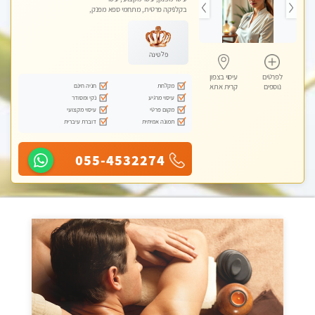
בקלניקה פרטית, מתחמי ספא מפנק,
עיסוי טנטרה
פלטינה
לפרטים
עיסוי בצפון
מקלחת
חניה חינם
נוספים
קרית אתא
עיסוי מרגיע
נקי ומסודר
מקום פרטי
עיסוי מקצועי
תמונה אמיתית
דוברת עיברית
055-4532274