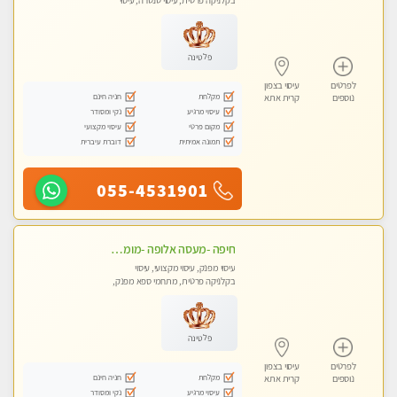
בקלניקה פרטית, עיסוי טנטרה, עיסוי
מגבר לאישה, עיסוי לנשים בלבד
פלטינה
לפרטים
עיסוי בצפון
מקלחת
חניה חינם
נוספים
קרית אתא
עיסוי מרגיע
נקי ומסודר
מקום פרטי
עיסוי מקצועי
תמונה אמיתית
דוברת עיברית
055-4531901
חיפה -מעסה אלופה -מומלץ לחלוטין!! כל סוגי העיסויים מעסה מקצועית ואיכותית פרטי!! highly recommended..new in the city- ללא מין !
עיסוי מפנק, עיסוי מקצועי, עיסוי
בקלניקה פרטית, מתחמי ספא מפנק,
עיסוי טנטרה
פלטינה
לפרטים
עיסוי בצפון
מקלחת
חניה חינם
נוספים
קרית אתא
עיסוי מרגיע
נקי ומסודר