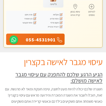
פלטינה
לפרטים
עיסוי בצפון
מקלחת
חניה חינם
נוספים
קרית אתא
עיסוי מרגיע
נקי ומסודר
מקום פרטי
עיסוי מקצועי
דוברת עיברית
055-4531901
עיסוי מגבר לאישה בקצרין
הגיע הרגע שלכם להתפנק עם עיסוי מגבר
לאישה מושלם:
השגרה שלכם יכולה להיות מעט לחוצה, טיפה חונקת ומאד לא מרגשת. עם
זאת, תוכלו לשבור את השגרה המוכרת והידועה מראש עם עיסוי בקצרין!
כאנשי משפחה אתם משקיעים בילדכם וכאנשי קריירה אתם משקיעים