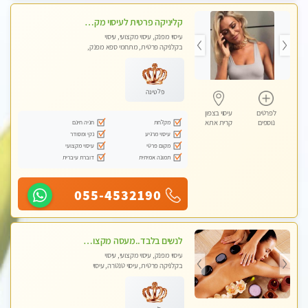
קליניקה פרטית לעיסוי מקצועי ואלטרנטיבי ברמה גבוהה VIP תתקשר ..... highly recommended..new in the city
עיסוי מפנק, עיסוי מקצועי, עיסוי
בקלניקה פרטית, מתחמי ספא מפנק,
מכוני עיסוי מפנק, עיסוי עד הבית, עיסוי
טנטרה, עיסוי מגבר לגבר, עיסוי מגבר
לאישה
פלטינה
לפרטים
עיסוי בצפון
מקלחת
חניה חינם
נוספים
קרית אתא
עיסוי מרגיע
נקי ומסודר
מקום פרטי
עיסוי מקצועי
תמונה אמיתית
דוברת עיברית
055-4532190
לנשים בלבד..מעסה מקצועי לנשים בלבד לעיסוי מרגיע ומפנק VIP-מומלץ לחלוטין! פרטי! ​​​​​​
עיסוי מפנק, עיסוי מקצועי, עיסוי
בקלניקה פרטית, עיסוי טנטרה, עיסוי
מגבר לאישה, עיסוי לנשים בלבד