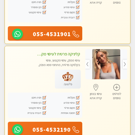
מקלחת
חניה חינם
נוספים
קרית אתא
עיסוי מרגיע
נקי ומסודר
מקום פרטי
עיסוי מקצועי
דוברת עיברית
055-4531901
קליניקה פרטית לעיסוי מקצועי ואלטרנטיבי ברמה גבוהה VIP תתקשר ..... highly recommended..new in the city
עיסוי מפנק, עיסוי מקצועי, עיסוי
בקלניקה פרטית, מתחמי ספא מפנק,
מכוני עיסוי מפנק, עיסוי עד הבית, עיסוי
טנטרה, עיסוי מגבר לגבר, עיסוי מגבר
לאישה
פלטינה
לפרטים
עיסוי בצפון
מקלחת
חניה חינם
נוספים
קרית אתא
עיסוי מרגיע
נקי ומסודר
מקום פרטי
עיסוי מקצועי
תמונה אמיתית
דוברת עיברית
055-4532190