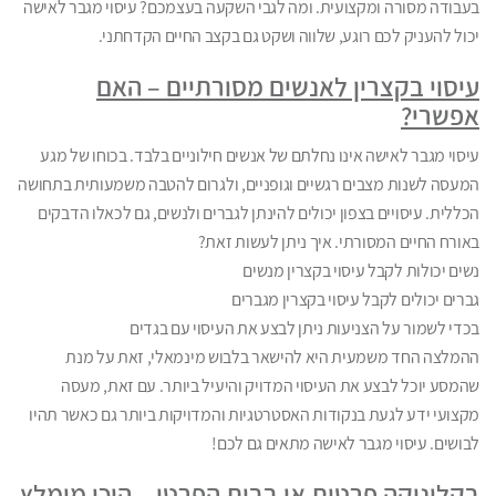
בעבודה מסורה ומקצועית. ומה לגבי השקעה בעצמכם? עיסוי מגבר לאישה
יכול להעניק לכם רוגע, שלווה ושקט גם בקצב החיים הקדחתני.
עיסוי בקצרין לאנשים מסורתיים – האם
אפשרי?
עיסוי מגבר לאישה אינו נחלתם של אנשים חילוניים בלבד. בכוחו של מגע
המעסה לשנות מצבים רגשיים וגופניים, ולגרום להטבה משמעותית בתחושה
הכללית. עיסויים בצפון יכולים להינתן לגברים ולנשים, גם לכאלו הדבקים
באורח החיים המסורתי. איך ניתן לעשות זאת?
נשים יכולות לקבל עיסוי בקצרין מנשים
גברים יכולים לקבל עיסוי בקצרין מגברים
בכדי לשמור על הצניעות ניתן לבצע את העיסוי עם בגדים
ההמלצה החד משמעית היא להישאר בלבוש מינמאלי, זאת על מנת
שהמסע יוכל לבצע את העיסוי המדויק והיעיל ביותר. עם זאת, מעסה
מקצועי ידע לגעת בנקודות האסטרטגיות והמדויקות ביותר גם כאשר תהיו
לבושים. עיסוי מגבר לאישה מתאים גם לכם!
בקליניקה פרטית או בבית הפרטי – היכן מומלץ