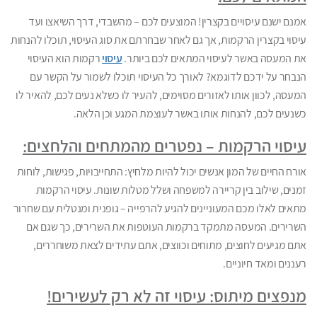
אמנם ישנם עיסויים בקצרין! המוצעים לכם – מהשבדי, דרך השיאצו ועד
עיסוי בקצרין הרקמות, אך גם לאחר שבחרתם את סוג העיסוי, תוכלו להנחות
את המעסה באשר לעיסוי המתאים לכם ביותר.
עיסוי
רקמות הוא העיסוי
הנבחר על ידכם לדוגמא? לאורך כל העיסוי תוכלו לשמור על הקשר עם
המעסה, לכוון אותו לאזורים מסוימים, להעיר לו כשלא נעים לכם, להאיר לו
כשנעים לכם, להנחות אותו באשר לעוצמת המגע וכן הלאה.
עיסוי הרקמות – נפטרים מהמתחים והלחצים:
אורח החיים של המון אנשים יכול להיות מלחיץ: התחייבויות, פגישות, לוחות
זמנים, שילוב בין קריירה למשפחה ושלל מטלות שונות. עיסוי הרקמות
מתאים לאלו מכם המעוניינים להגיע להרפייה – גופנית ומנטלית עם שחרור
השרירים. המעסה מתמקד ברקמות העוטפות את השרירים, כך שגם אם
אתם מגיעים לחוצים, מתוחים וכווצים, אתם עתידים לצאת משוחררים,
רעננים ומאד חיוניים.
מנפצים מיתוס: עיסוי זה לא רק לעשירים!