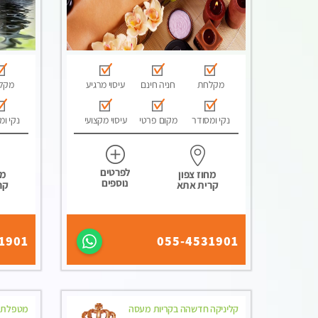
מקלחת
חניה חינם
עיסוי מרגיע
מקל
נקי ומסודר
מקום פרטי
עיסוי מקצועי
נקי ומ
לפרטים
מחוז צפון
מח
נוספים
קרית אתא
קר
1901
055-4531901
קליניקה חדשהה בקריות מעסה
מטפלת הו