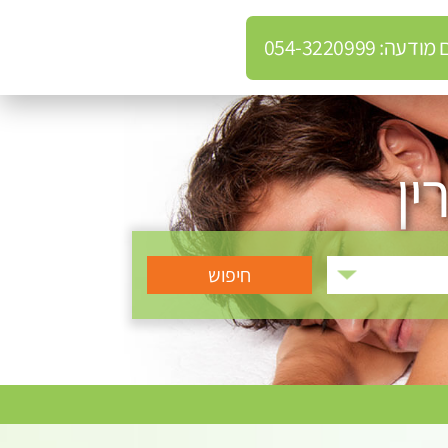
: 054-3220999
ין