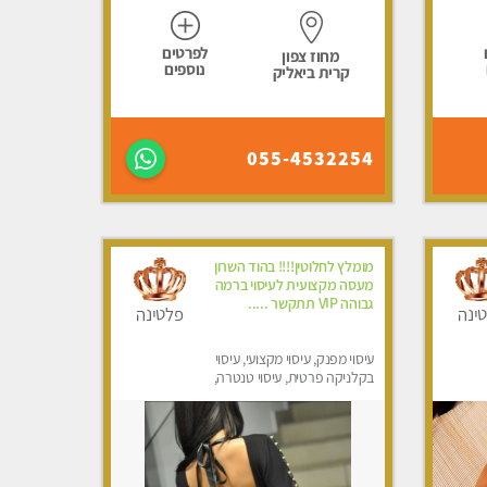
לפרטים
מחוז צפון
נוספים
קרית ביאליק
055-4532254
מומלץ לחלוטין!!!! בהוד השרון
מעסה מקצועית לעיסוי ברמה
גבוהה VIP תתקשר .....
ינה
פלטינה
עיסוי מפנק, עיסוי מקצועי, עיסוי
בקלניקה פרטית, עיסוי טנטרה,
עיסוי לנשים בלבד