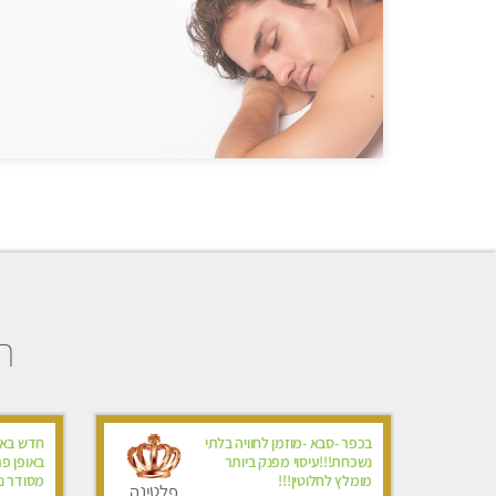
ה
בכפר -סבא -מוזמן לחוויה בלתי
חדש באש
נשכחת!!!עיסוי מפנק ביותר
באופן פר
מומלץ לחלוטין!!!
מסודר נק
פלטינה