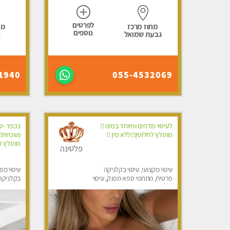
לפרטים
מחוז מרכז
מח
נוספים
גבעת שמואל
א
1940
055-4532069
לעיסוי מדהים ומיוחד במינו !!
בכפר -סב
מומלץ לחלוטין!!ללא מין !!
נשכחת!!!
מומלץ לח
פלטינה
עיסוי מקצועי, עיסוי בקלניקה
עיסוי מפנ
פרטית, מתחמי ספא מפנק, עיסוי
בקלניקה
טנטרה, עיסוי לנשים בלבד
מפנק, עי
לגבר, עי