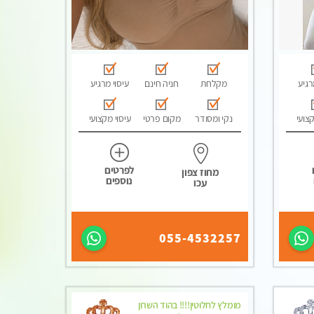
רגיע
מקלחת
חניה חינם
עיסוי מרגיע
קצועי
נקי ומסודר
מקום פרטי
עיסוי מקצועי
לפרטים
מחוז צפון
נוספים
עכו
055-4532257
מומלץ לחלוטין!!!! בהוד השרון