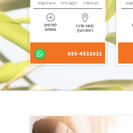
קצועי
נקי ומסודר
מקום פרטי
עיסוי מקצועי
לפרטים
מחוז מרכז
נוספים
ראש העין
055-4532031