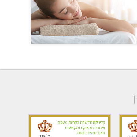
קליניקה חדשהה בקריות מעסה
איכותית מפנקת ומקצועית
מאוד+נשים +זוגות
ינה
פלטינה