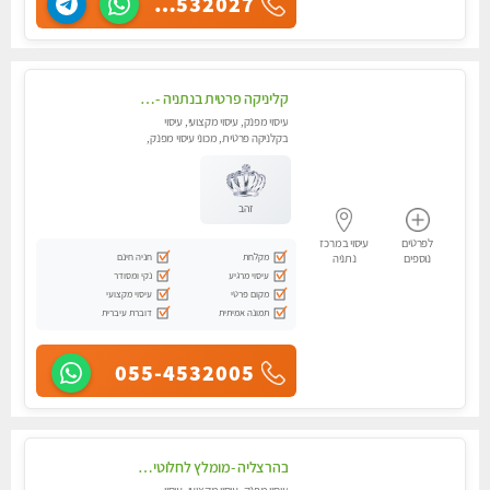
055-4532027
קליניקה פרטית בנתניה -מעסה איכותית לעיסוי מקצועי ומפנק לכל שרירי הגוף...
עיסוי מפנק, עיסוי מקצועי, עיסוי
בקלניקה פרטית, מכוני עיסוי מפנק,
עיסוי טנטרה
זהב
לפרטים
עיסוי במרכז
מקלחת
חניה חינם
נוספים
נתניה
עיסוי מרגיע
נקי ומסודר
מקום פרטי
עיסוי מקצועי
תמונה אמיתית
דוברת עיברית
055-4532005
בהרצליה -מומלץ לחלוטין! כל סוגי העיסויים מעסה מקצועית ואיכותית פרטי!! בנתניה