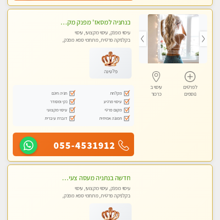
בנתניה למסאז' מפנק מקצועי מרגיע ומשחרר את כל הגוף!- ללא מין!
עיסוי מפנק, עיסוי מקצועי, עיסוי
בקלניקה פרטית, מתחמי ספא מפנק,
עיסוי טנטרה
פלטינה
לפרטים
עיסוי ב
מקלחת
חניה חינם
נוספים
כרכור
עיסוי מרגיע
נקי ומסודר
מקום פרטי
עיסוי מקצועי
תמונה אמיתית
דוברת עיברית
055-4531912
חדשה בנתניה מעסה צעירה איכותית וקלאסית מזמינה אותך לעיסוי נעים מפנק ומרגיע . . . highly recommended..new in the city
עיסוי מפנק, עיסוי מקצועי, עיסוי
בקלניקה פרטית, מתחמי ספא מפנק,
עיסוי טנטרה