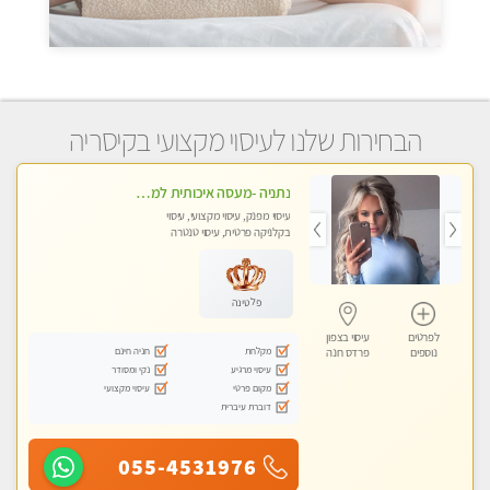
הבחירות שלנו לעיסוי מקצועי בקיסריה
נתניה -מעסה איכותית למאסז מקצועי ומפנק לכל שרירי הגוף
עיסוי מפנק, עיסוי מקצועי, עיסוי
בקלניקה פרטית, עיסוי טנטרה
פלטינה
לפרטים
עיסוי בצפון
מקלחת
חניה חינם
נוספים
פרדס חנה
עיסוי מרגיע
נקי ומסודר
מקום פרטי
עיסוי מקצועי
דוברת עיברית
055-4531976