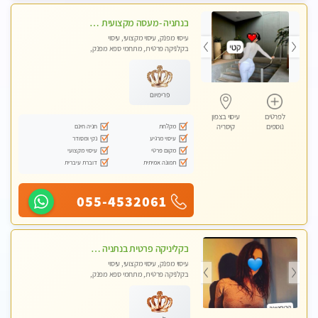
בנתניה -מעסה מקצועית איכותית עיסוי מפנק ברמה אחרת !!!
עיסוי מפנק, עיסוי מקצועי, עיסוי
בקלניקה פרטית, מתחמי ספא מפנק,
מכוני עיסוי מפנק, עיסוי טנטרה
פרימיום
לפרטים
עיסוי בצפון
מקלחת
חניה חינם
נוספים
קיסריה
עיסוי מרגיע
נקי ומסודר
מקום פרטי
עיסוי מקצועי
תמונה אמיתית
דוברת עיברית
055-4532061
בקליניקה פרטית בנתניה עיסוי לחידוש אנרגיות עיסוי חלומי מומלץ מאוד ללא מין! highly recommended new in the city
עיסוי מפנק, עיסוי מקצועי, עיסוי
בקלניקה פרטית, מתחמי ספא מפנק,
עיסוי טנטרה