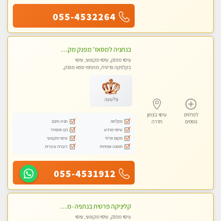
055-4532264
בנתניה למסאז' מפנק מקצועי מרגיע ומשחרר את כל הגוף - ללא מין!
עיסוי מפנק, עיסוי מקצועי, עיסוי
בקלניקה פרטית, מתחמי ספא מפנק,
עיסוי טנטרה
פלטינה
לפרטים
עיסוי בצפון
מקלחת
חניה חינם
נוספים
חדרה
עיסוי מרגיע
נקי ומסודר
מקום פרטי
עיסוי מקצועי
תמונה אמיתית
דוברת עיברית
055-4531912
קליניקה פרטית בנתניה -מעסה איכותית לעיסוי מקצועי ומפנק לכל שרירי הגוף...
עיסוי מפנק, עיסוי מקצועי, עיסוי