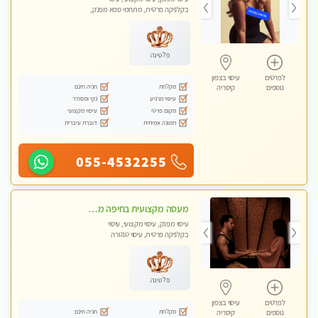
בקלניקה פרטית, מתחמי ספא מפנק,
עיסוי עד הבית
פלטינה
לפרטים
עיסוי בצפון
מקלחת
חניה חינם
נוספים
קיסריה
עיסוי מרגיע
נקי ומסודר
מקום פרטי
עיסוי מקצועי
תמונה אמיתית
דוברת עיברית
055-4532255
מעסה מקצועית בחיפה מעסה קלאסית ומפנקת להתקשר דרך - 0505750417 WhatsApp מוזמן לחוויה בלתי נשכחת!!
עיסוי מפנק, עיסוי מקצועי, עיסוי
בקלניקה פרטית, עיסוי טנטרה
פלטינה
לפרטים
עיסוי בצפון
מקלחת
חניה חינם
נוספים
קיסריה