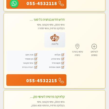
055-4532118
חדש חדש בנתניה כל סוגי העיסויים מעסה מקצועית ואיכותית פרטי!!!
עיסוי מפנק, עיסוי מקצועי, עיסוי
בקלניקה פרטית, עיסוי טנטרה
פלטינה
לפרטים
עיסוי במרכז
מקלחת
חניה חינם
נוספים
נתניה
עיסוי מרגיע
נקי ומסודר
מקום פרטי
עיסוי מקצועי
תמונה אמיתית
דוברת עיברית
055-4532215
קליניקה פרטית לעיסוי מקצועי ואלטרנטיבי ברמה גבוהה VIP תתקשר ..... highly recommended..new in the city
עיסוי מפנק, עיסוי מקצועי, עיסוי
בקלניקה פרטית, מתחמי ספא מפנק,