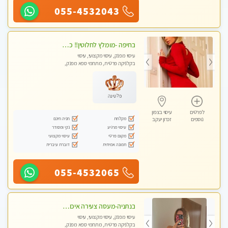
055-4532043
בחיפה -מומלץ לחלוטין!! כל סוגי העיסויים מעסה מקצועית ואיכותית פרטי!!!
עיסוי מפנק, עיסוי מקצועי, עיסוי
בקלניקה פרטית, מתחמי ספא מפנק,
מכוני עיסוי מפנק, עיסוי עד הבית, עיסוי
טנטרה
פלטינה
לפרטים
עיסוי בצפון
מקלחת
חניה חינם
נוספים
זכרון יעקב
עיסוי מרגיע
נקי ומסודר
מקום פרטי
עיסוי מקצועי
תמונה אמיתית
דוברת עיברית
055-4532065
בנתניה-מעסה צעירה איכותית וקלאסית מזמינה אותך לעיסוי נעים מפנק ומרגיע
עיסוי מפנק, עיסוי מקצועי, עיסוי
בקלניקה פרטית, מתחמי ספא מפנק,