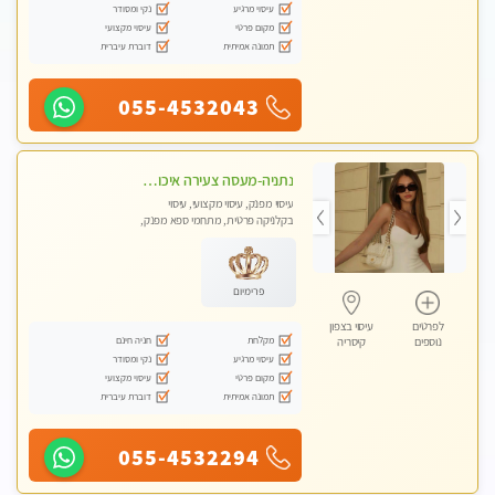
עיסוי מרגיע
נקי ומסודר
מקום פרטי
עיסוי מקצועי
תמונה אמיתית
דוברת עיברית
055-4532043
נתניה-מעסה צעירה איכותית וקלאסית מזמינה אותך לעיסוי נעים מפנק ומרגיע . . . ללא מין ! highly recommended..new in the city
עיסוי מפנק, עיסוי מקצועי, עיסוי
בקלניקה פרטית, מתחמי ספא מפנק,
עיסוי טנטרה
פרימיום
לפרטים
עיסוי בצפון
מקלחת
חניה חינם
נוספים
קיסריה
עיסוי מרגיע
נקי ומסודר
מקום פרטי
עיסוי מקצועי
תמונה אמיתית
דוברת עיברית
055-4532294