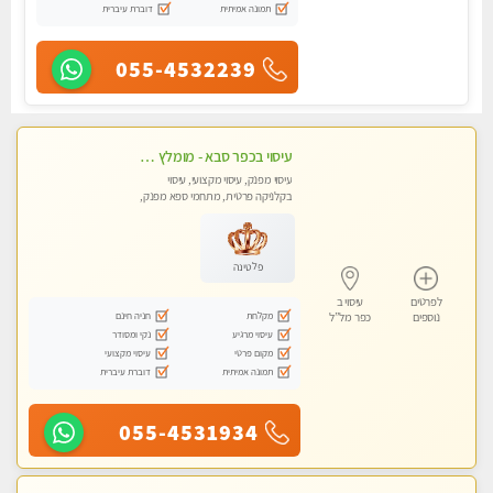
תמונה אמיתית
דוברת עיברית
055-4532239
עיסוי בכפר סבא - מומלץ לחלוטין!!!! כל סוגי העיסויים מעסה מקצועית ואיכותית פרטי!!!
עיסוי מפנק, עיסוי מקצועי, עיסוי
בקלניקה פרטית, מתחמי ספא מפנק,
מכוני עיסוי מפנק, עיסוי טנטרה
פלטינה
לפרטים
עיסוי ב
מקלחת
חניה חינם
נוספים
כפר מל”ל
עיסוי מרגיע
נקי ומסודר
מקום פרטי
עיסוי מקצועי
תמונה אמיתית
דוברת עיברית
055-4531934