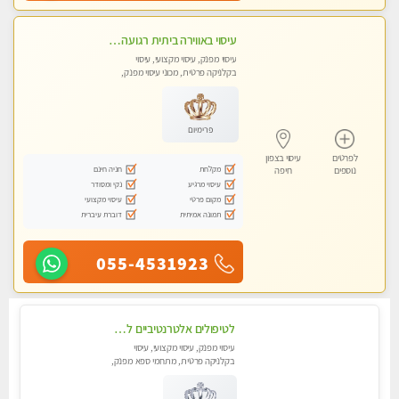
עיסוי באווירה ביתית רגועה + עיסוי טנטרה +אבנים חמות וכוסות רוח מומלץ מאוד . . . highly recommended..new in the ci
עיסוי מפנק, עיסוי מקצועי, עיסוי
בקלניקה פרטית, מכוני עיסוי מפנק,
עיסוי טנטרה
פרימיום
לפרטים
עיסוי בצפון
מקלחת
חניה חינם
נוספים
חיפה
עיסוי מרגיע
נקי ומסודר
מקום פרטי
עיסוי מקצועי
תמונה אמיתית
דוברת עיברית
055-4531923
לטיפולים אלטרנטיביים לעיסוי מרגיע ומפנק VIP-מומלץ לחלוטין! פרטי! ​​​​​​ Highly recommended-לקביעת תור נא להתקשר ....
עיסוי מפנק, עיסוי מקצועי, עיסוי
בקלניקה פרטית, מתחמי ספא מפנק,
מכוני עיסוי מפנק, עיסוי טנטרה