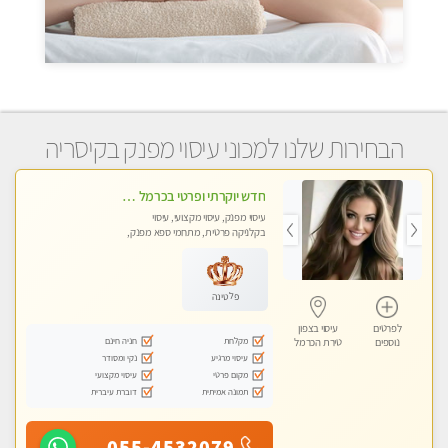
הבחירות שלנו למכוני עיסוי מפנק בקיסריה
חדש יוקרתי ופרטי בכרמל – חיפה! פנקו את עצמכם ברוגע פינוק וחוויה בלתי נשכחת ללא מין !!
עיסוי מפנק, עיסוי מקצועי, עיסוי
בקלניקה פרטית, מתחמי ספא מפנק,
מכוני עיסוי מפנק, עיסוי טנטרה
פלטינה
לפרטים
עיסוי בצפון
מקלחת
חניה חינם
נוספים
טירת הכרמל
עיסוי מרגיע
נקי ומסודר
מקום פרטי
עיסוי מקצועי
תמונה אמיתית
דוברת עיברית
055-4532079