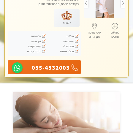
בקלניקה פרטית, מתחמי ספא מפנק,
מכוני עיסוי מפנק, עיסוי טנטרה
פלטינה
לפרטים
עיסוי בחיפה
מקלחת
חניה חינם
נוספים
אבן יהודה
עיסוי מרגיע
נקי ומסודר
מקום פרטי
עיסוי מקצועי
תמונה אמיתית
דוברת עיברית
055-4532003