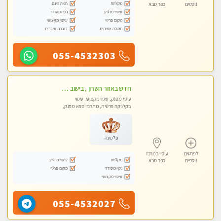
מקלחת
חניה חינם
נוספים
כפר סבא
עיסוי מרגיע
נקי ומסודר
מקום פרטי
עיסוי מקצועי
תמונה אמיתית
דוברת עיברית
055-4532303
חדש באזור השרון , בישוב ניצני עוז ! נבחרת מטפלות ומטפלים -טלגרם @e_itan
עיסוי מפנק, עיסוי מקצועי, עיסוי
בקלניקה פרטית, מתחמי ספא מפנק,
מכוני עיסוי מפנק, עיסוי טנטרה
פלטינה
לפרטים
עיסוי במרכז
מקלחת
עיסוי מרגיע
נוספים
כפר סבא
נקי ומסודר
מקום פרטי
עיסוי מקצועי
055-4532027