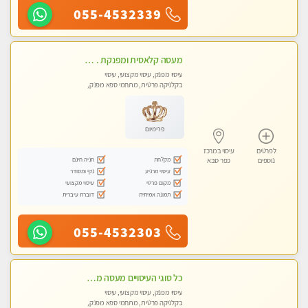
055-4532339
מעסה קלאסית ומפנקת . highly recommended..new in the city
עיסוי מפנק, עיסוי מקצועי, עיסוי
בקלניקה פרטית, מתחמי ספא מפנק,
מכוני עיסוי מפנק, עיסוי טנטרה
פרימיום
לפרטים
עיסוי במרכז
מקלחת
חניה חינם
נוספים
כפר סבא
עיסוי מרגיע
נקי ומסודר
מקום פרטי
עיסוי מקצועי
תמונה אמיתית
דוברת עיברית
055-4532303
כל סוגי העיסויים מעסה מקצועית ואיכותית פרטי!!!
עיסוי מפנק, עיסוי מקצועי, עיסוי
בקלניקה פרטית, מתחמי ספא מפנק,