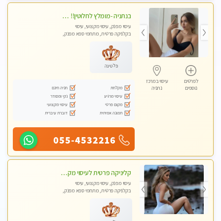
בנתניה -מומלץ לחלוטין!! כל סוגי העיסויים מעסה מקצועית ואיכותית פרטי!!!
עיסוי מפנק, עיסוי מקצועי, עיסוי
בקלניקה פרטית, מתחמי ספא מפנק,
מכוני עיסוי מפנק, עיסוי טנטרה
פלטינה
לפרטים
עיסוי במרכז
מקלחת
חניה חינם
נוספים
נתניה
עיסוי מרגיע
נקי ומסודר
מקום פרטי
עיסוי מקצועי
תמונה אמיתית
דוברת עיברית
055-4532216
קליניקה פרטית לעיסוי מקצועי ואלטרנטיבי ברמה גבוהה VIP תתקשר ..... highly recommended..new in the city
עיסוי מפנק, עיסוי מקצועי, עיסוי
בקלניקה פרטית, מתחמי ספא מפנק,
מכוני עיסוי מפנק, עיסוי טנטרה