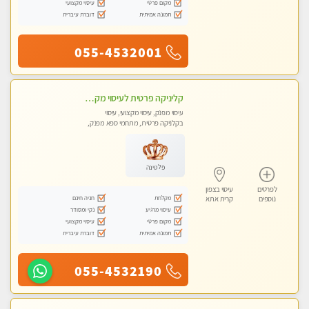
מקום פרטי
עיסוי מקצועי
תמונה אמיתית
דוברת עיברית
055-4532001
קליניקה פרטית לעיסוי מקצועי ואלטרנטיבי ברמה גבוהה VIP תתקשר ..... highly recommended..new in the city
עיסוי מפנק, עיסוי מקצועי, עיסוי
בקלניקה פרטית, מתחמי ספא מפנק,
מכוני עיסוי מפנק, עיסוי עד הבית, עיסוי
טנטרה, עיסוי מגבר לגבר, עיסוי מגבר
לאישה
פלטינה
לפרטים
עיסוי בצפון
מקלחת
חניה חינם
נוספים
קרית אתא
עיסוי מרגיע
נקי ומסודר
מקום פרטי
עיסוי מקצועי
תמונה אמיתית
דוברת עיברית
055-4532190