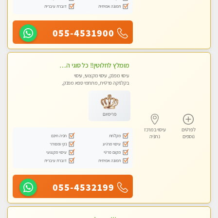
תמונה אמיתית
דוברת עיברית
055-4531900
מומלץ לחלוטין!! כל סוגי העיסויים מעסה מקצועית ואיכותית פרטי!!!
עיסוי מפנק, עיסוי מקצועי, עיסוי
בקלניקה פרטית, מתחמי ספא מפנק,
עיסוי טנטרה
פרימיום
לפרטים
עיסוי במרכז
מקלחת
חניה חינם
נוספים
נתניה
עיסוי מרגיע
נקי ומסודר
מקום פרטי
עיסוי מקצועי
תמונה אמיתית
דוברת עיברית
055-4532199