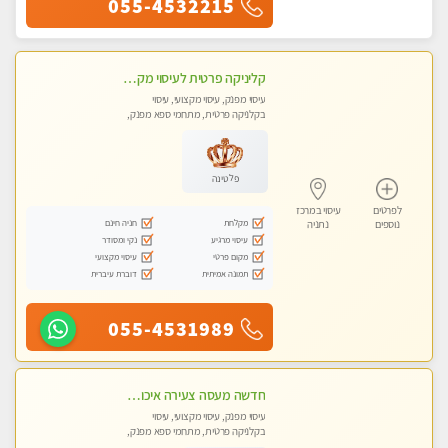
055-4532215
קליניקה פרטית לעיסוי מקצועי ואלטרנטיבי ברמה גבוהה VIP תתקשר ..... highly recommended..new in the city
עיסוי מפנק, עיסוי מקצועי, עיסוי
בקלניקה פרטית, מתחמי ספא מפנק,
מכוני עיסוי מפנק, עיסוי טנטרה
פלטינה
לפרטים
עיסוי במרכז
מקלחת
חניה חינם
נוספים
נתניה
עיסוי מרגיע
נקי ומסודר
מקום פרטי
עיסוי מקצועי
תמונה אמיתית
דוברת עיברית
055-4531989
חדשה מעסה צעירה איכותית וקלאסית מזמינה אותך לעיסוי נעים מפנק ומרגיע . . . highly recommended..new in the city
עיסוי מפנק, עיסוי מקצועי, עיסוי
בקלניקה פרטית, מתחמי ספא מפנק,
עיסוי טנטרה