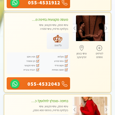
055-4531912
מעסה מקצועית בחיפה מעסה קלאסית ומפנקת להתקשר דרך -0505750417 WhatsApp מוזמן לחוויה בלתי נשכחת!!
עיסוי מפנק, עיסוי מקצועי, עיסוי
בקלניקה פרטית, עיסוי טנטרה
פלטינה
לפרטים
עיסוי בצפון
מקלחת
חניה חינם
נוספים
זכרון יעקב
עיסוי מרגיע
נקי ומסודר
מקום פרטי
עיסוי מקצועי
תמונה אמיתית
דוברת עיברית
055-4532043
בחיפה -מומלץ לחלוטין!! כל סוגי העיסויים מעסה מקצועית ואיכותית פרטי!!!
עיסוי מפנק, עיסוי מקצועי, עיסוי
בקלניקה פרטית, מתחמי ספא מפנק,
מכוני עיסוי מפנק, עיסוי עד הבית, עיסוי