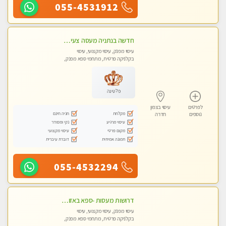
055-4531912
חדשה בנתניה מעסה צעירה איכותית וקלאסית מזמינה אותך לעיסוי נעים מפנק ומרגיע . . . highly recommended..new in the city
עיסוי מפנק, עיסוי מקצועי, עיסוי
בקלניקה פרטית, מתחמי ספא מפנק,
עיסוי טנטרה
פלטינה
לפרטים
עיסוי בצפון
מקלחת
חניה חינם
נוספים
חדרה
עיסוי מרגיע
נקי ומסודר
מקום פרטי
עיסוי מקצועי
תמונה אמיתית
דוברת עיברית
055-4532294
דרושות מעסות -ספא באזור השרון -טל -055-9641454‬
עיסוי מפנק, עיסוי מקצועי, עיסוי
בקלניקה פרטית, מתחמי ספא מפנק,