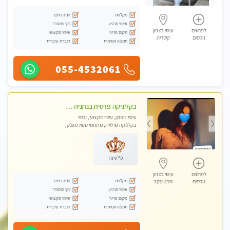
מקלחת
חניה חינם
עיסוי מרגיע
נקי ומסודר
לפרטים
עיסוי בצפון
מקום פרטי
עיסוי מקצועי
נוספים
קיסריה
תמונה אמיתית
דוברת עיברית
055-4532061
בקליניקה פרטית בנתניה עיסוי לחידוש אנרגיות עיסוי חלומי מומלץ מאוד ללא מין! highly recommended new in the city
עיסוי מפנק, עיסוי מקצועי, עיסוי
בקלניקה פרטית, מתחמי ספא מפנק,
עיסוי טנטרה
פלטינה
לפרטים
עיסוי בצפון
מקלחת
חניה חינם
נוספים
זכרון יעקב
עיסוי מרגיע
נקי ומסודר
מקום פרטי
עיסוי מקצועי
תמונה אמיתית
דוברת עיברית