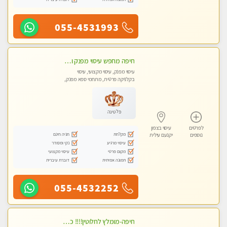
055-4531993
חיפה מחפש עיסוי מפנק ומרגיע ?
עיסוי מפנק, עיסוי מקצועי, עיסוי
בקלניקה פרטית, מתחמי ספא מפנק,
עיסוי טנטרה
פלטינה
לפרטים
עיסוי בצפון
מקלחת
חניה חינם
נוספים
יקנעם עילית
עיסוי מרגיע
נקי ומסודר
מקום פרטי
עיסוי מקצועי
תמונה אמיתית
דוברת עיברית
055-4532252
חיפה-מומלץ לחלוטין!!!! כל סוגי העיסויים מעסה ישראלית מהממת, מקצועית ואיכותית פרטי!!! לא עונה לחסוי- ללא מין !