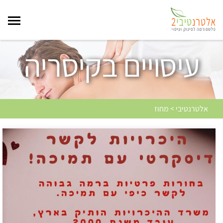
עיסויים בקיסריה
אלטרנטיבי > מחוז