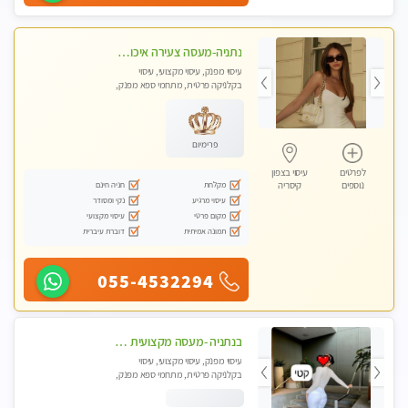
נתניה-מעסה צעירה איכותית וקלאסית מזמינה אותך לעיסוי נעים מפנק ומרגיע . . . ללא מין ! highly recommended..new in the city
עיסוי מפנק, עיסוי מקצועי, עיסוי
בקלניקה פרטית, מתחמי ספא מפנק,
עיסוי טנטרה
פרימיום
לפרטים
עיסוי בצפון
מקלחת
חניה חינם
נוספים
קיסריה
עיסוי מרגיע
נקי ומסודר
מקום פרטי
עיסוי מקצועי
תמונה אמיתית
דוברת עיברית
055-4532294
בנתניה -מעסה מקצועית איכותית עיסוי מפנק ברמה אחרת !!!
עיסוי מפנק, עיסוי מקצועי, עיסוי
בקלניקה פרטית, מתחמי ספא מפנק,
מכוני עיסוי מפנק, עיסוי טנטרה