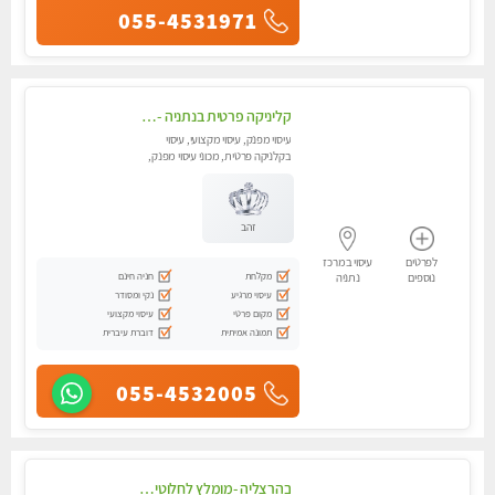
055-4531971
קליניקה פרטית בנתניה -מעסה איכותית לעיסוי מקצועי ומפנק לכל שרירי הגוף...
עיסוי מפנק, עיסוי מקצועי, עיסוי
בקלניקה פרטית, מכוני עיסוי מפנק,
עיסוי טנטרה
זהב
לפרטים
עיסוי במרכז
מקלחת
חניה חינם
נוספים
נתניה
עיסוי מרגיע
נקי ומסודר
מקום פרטי
עיסוי מקצועי
תמונה אמיתית
דוברת עיברית
055-4532005
בהרצליה -מומלץ לחלוטין! כל סוגי העיסויים מעסה מקצועית ואיכותית פרטי!! בנתניה