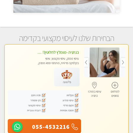
הבחירות שלנו לעיסוי מקצועי בקדימה
בנתניה -מומלץ לחלוטין!! כל סוגי העיסויים מעסה מקצועית ואיכותית פרטי!!!
עיסוי מפנק, עיסוי מקצועי, עיסוי
בקלניקה פרטית, מתחמי ספא מפנק,
מכוני עיסוי מפנק, עיסוי טנטרה
פלטינה
לפרטים
עיסוי במרכז
מקלחת
חניה חינם
נוספים
נתניה
עיסוי מרגיע
נקי ומסודר
מקום פרטי
עיסוי מקצועי
תמונה אמיתית
דוברת עיברית
055-4532216