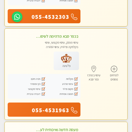
תמונה אמיתית
דוברת עיברית
055-4532303
בכפר סבא מדהימה לעיסוי איכותי במקום מהמם!
עיסוי מפנק, עיסוי מקצועי, עיסוי
בקלניקה פרטית, עיסוי טנטרה
פלטינה
לפרטים
עיסוי במרכז
מקלחת
חניה חינם
נוספים
כפר סבא
עיסוי מרגיע
נקי ומסודר
מקום פרטי
עיסוי מקצועי
תמונה אמיתית
דוברת עיברית
055-4531963
מעסה חדשה ואיכותית לעיסוי מרגיע ומפנק VIP-מומלץ לחלוטין! פרטי! -ללא מין !!