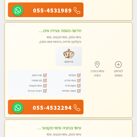
055-4531989
חדשה מעסה צעירה איכותית וקלאסית מזמינה אותך לעיסוי נעים מפנק ומרגיע . . . highly recommended..new in the city
עיסוי מפנק, עיסוי מקצועי, עיסוי
בקלניקה פרטית, מתחמי ספא מפנק,
עיסוי טנטרה
פרימיום
לפרטים
עיסוי במרכז
מקלחת
חניה חינם
נוספים
נתניה
עיסוי מרגיע
נקי ומסודר
מקום פרטי
עיסוי מקצועי
תמונה אמיתית
דוברת עיברית
055-4532294
עיסוי בנתניה עיסוי מקצועי ומפנק. ללא מין
עיסוי מפנק, עיסוי מקצועי, עיסוי