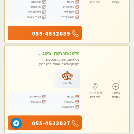
מקלחת
חניה חינם
נוספים
כפר סבא
עיסוי מרגיע
נקי ומסודר
מקום פרטי
עיסוי מקצועי
תמונה אמיתית
דוברת עיברית
055-4532089
חדש באזור השרון , בישוב ניצני עוז ! נבחרת מטפלות ומטפלים -טלגרם @e_itan
עיסוי מפנק, עיסוי מקצועי, עיסוי
בקלניקה פרטית, מתחמי ספא מפנק,
מכוני עיסוי מפנק, עיסוי טנטרה
פלטינה
לפרטים
עיסוי במרכז
מקלחת
עיסוי מרגיע
נוספים
כפר סבא
נקי ומסודר
מקום פרטי
עיסוי מקצועי
055-4532027