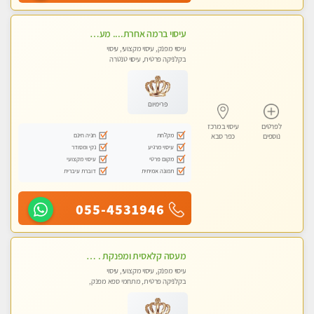
עיסוי ברמה אחרת.... מעסה מושלמת לעיסוי מושלם!!
עיסוי מפנק, עיסוי מקצועי, עיסוי
בקלניקה פרטית, עיסוי טנטרה
פרימיום
לפרטים
עיסוי במרכז
מקלחת
חניה חינם
נוספים
כפר סבא
עיסוי מרגיע
נקי ומסודר
מקום פרטי
עיסוי מקצועי
תמונה אמיתית
דוברת עיברית
055-4531946
מעסה קלאסית ומפנקת . highly recommended..new in the city
עיסוי מפנק, עיסוי מקצועי, עיסוי
בקלניקה פרטית, מתחמי ספא מפנק,
מכוני עיסוי מפנק, עיסוי טנטרה