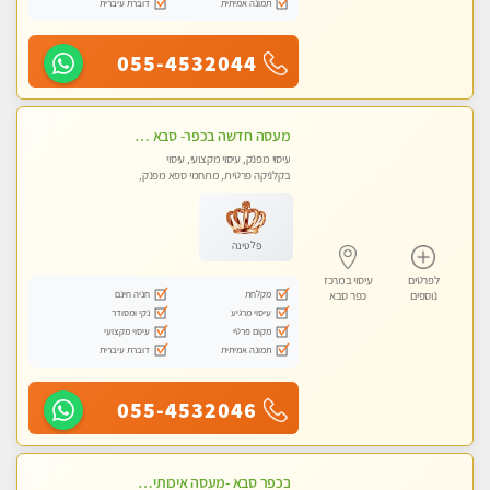
תמונה אמיתית
דוברת עיברית
055-4532044
מעסה חדשה בכפר- סבא -מומלץ לחלוטין!!!! מעסה מקצועית צעירה ואיכותית פרטי!!!
עיסוי מפנק, עיסוי מקצועי, עיסוי
בקלניקה פרטית, מתחמי ספא מפנק,
עיסוי טנטרה
פלטינה
לפרטים
עיסוי במרכז
מקלחת
חניה חינם
נוספים
כפר סבא
עיסוי מרגיע
נקי ומסודר
מקום פרטי
עיסוי מקצועי
תמונה אמיתית
דוברת עיברית
055-4532046
בכפר סבא -מעסה איכותית מקצועית ומפנקת