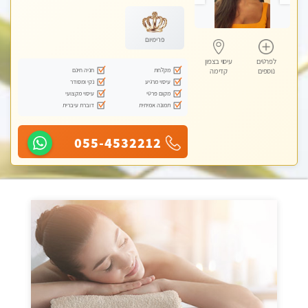
עיסוי טנטרה
פרימיום
לפרטים
עיסוי בצפון
מקלחת
חניה חינם
נוספים
קדימה
עיסוי מרגיע
נקי ומסודר
מקום פרטי
עיסוי מקצועי
תמונה אמיתית
דוברת עיברית
055-4532212