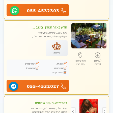
055-4532303
חדש באזור השרון , בישוב ניצני עוז ! נבחרת מטפלות ומטפלים -טלגרם @e_itan
עיסוי מפנק, עיסוי מקצועי, עיסוי
בקלניקה פרטית, מתחמי ספא מפנק,
מכוני עיסוי מפנק, עיסוי טנטרה
פלטינה
לפרטים
עיסוי במרכז
מקלחת
עיסוי מרגיע
נוספים
כפר סבא
נקי ומסודר
מקום פרטי
עיסוי מקצועי
055-4532027
בהרצליה -מעסה איכותית מקצועית ומפנקת
עיסוי מפנק, עיסוי מקצועי, מתחמי ספא
מפנק, מכוני עיסוי מפנק, עיסוי טנטרה