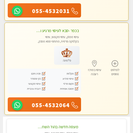
055-4532031
בכפר -סבא לעיסוי מרגיע ומפנק VIP-מומלץ לחלוטין! פרטי! ​​​​​​
עיסוי מפנק, עיסוי מקצועי, עיסוי
בקלניקה פרטית, מתחמי ספא מפנק,
מכוני עיסוי מפנק, עיסוי טנטרה
פלטינה
לפרטים
עיסוי במרכז
מקלחת
חניה חינם
נוספים
רעננה
עיסוי מרגיע
נקי ומסודר
מקום פרטי
עיסוי מקצועי
תמונה אמיתית
דוברת עיברית
055-4532064
מעסה חדשה בהוד השרון-מוזמן לחוויה בלתי נשכחת!!!עיסוי מפנק ביותר במקום פרטי לחלוטין!!