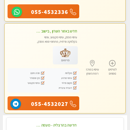
055-4532336
חדש באזור השרון , בישוב ניצני עוז ! נבחרת מטפלות ומטפלים
עיסוי מפנק, עיסוי מקצועי, עיסוי
בקלניקה פרטית, מתחמי ספא מפנק,
מכוני עיסוי מפנק, עיסוי טנטרה
פרימיום
לפרטים
עיסוי במרכז
מקלחת
חניה חינם
נוספים
רמת השרון
עיסוי מרגיע
נקי ומסודר
מקום פרטי
עיסוי מקצועי
דוברת עיברית
055-4532027
חדשה בהרצליה - מעסה מקצועית ואיכותית פרטי!!!