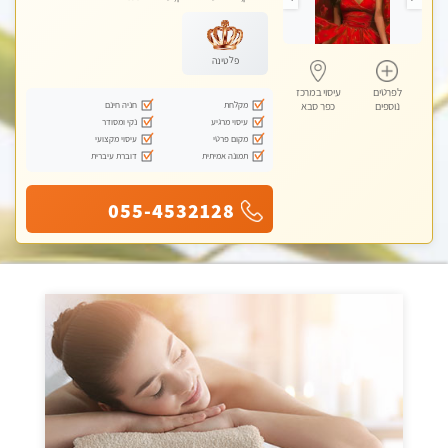
פלטינה
לפרטים
עיסוי במרכז
מקלחת
חניה חינם
נוספים
כפר סבא
עיסוי מרגיע
נקי ומסודר
מקום פרטי
עיסוי מקצועי
תמונה אמיתית
דוברת עיברית
055-4532128