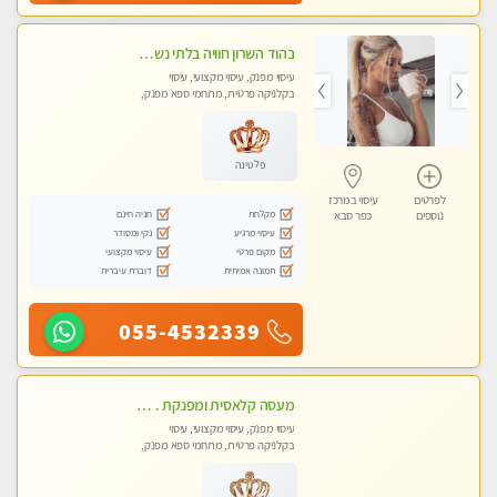
בהוד השרון חוויה בלתי נשכחת ומפנקת במיוחד
עיסוי מפנק, עיסוי מקצועי, עיסוי
בקלניקה פרטית, מתחמי ספא מפנק,
מכוני עיסוי מפנק, עיסוי טנטרה
פלטינה
לפרטים
עיסוי במרכז
מקלחת
חניה חינם
נוספים
כפר סבא
עיסוי מרגיע
נקי ומסודר
מקום פרטי
עיסוי מקצועי
תמונה אמיתית
דוברת עיברית
055-4532339
מעסה קלאסית ומפנקת . highly recommended..new in the city
עיסוי מפנק, עיסוי מקצועי, עיסוי
בקלניקה פרטית, מתחמי ספא מפנק,
מכוני עיסוי מפנק, עיסוי טנטרה