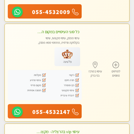
055-4532009
כל סוגי העיסויים במקום הכי מושלם בעיר- בחולון
עיסוי מפנק, עיסוי מקצועי, עיסוי
בקלניקה פרטית, מתחמי ספא מפנק,
מכוני עיסוי מפנק
פלטינה
לפרטים
עיסוי במרכז
ג'קוזי
מקלחת
נוספים
בני ברק
חניה חינם
עיסוי מרגיע
נקי ומסודר
מקום פרטי
עיסוי מקצועי
תמונה אמיתית
דוברת עיברית
055-4532147
עיסוי vip בהרצליה - מקצועי ומפנק ומיוחד