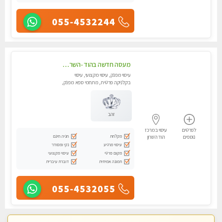
055-4532244
מעסה חדשה בהוד -השרון -כל סוגי העיסויים מעסה מקצועית ואיכותית פרטי!!!מומלץ לחלוטין!!
עיסוי מפנק, עיסוי מקצועי, עיסוי
בקלניקה פרטית, מתחמי ספא מפנק,
מכוני עיסוי מפנק, עיסוי טנטרה
זהב
לפרטים
עיסוי במרכז
מקלחת
חניה חינם
נוספים
הוד השרון
עיסוי מרגיע
נקי ומסודר
מקום פרטי
עיסוי מקצועי
תמונה אמיתית
דוברת עיברית
055-4532055