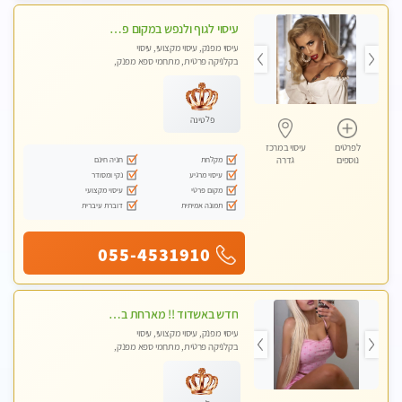
עיסוי לגוף ולנפש במקום פרטי ואיכותי
עיסוי מפנק, עיסוי מקצועי, עיסוי
בקלניקה פרטית, מתחמי ספא מפנק,
עיסוי טנטרה
פלטינה
לפרטים
עיסוי במרכז
מקלחת
חניה חינם
נוספים
גדרה
עיסוי מרגיע
נקי ומסודר
מקום פרטי
עיסוי מקצועי
תמונה אמיתית
דוברת עיברית
055-4531910
חדש באשדוד !! מארחת בדירתי באופן פרטי ודיסקרטי מקום יפה מסודר נקי ואווירה נעימה יחס טוב בבית חםללא מין !!
עיסוי מפנק, עיסוי מקצועי, עיסוי
בקלניקה פרטית, מתחמי ספא מפנק,
עיסוי טנטרה