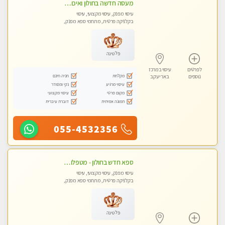
מעסה חדשה בחולון ואיכותית לעיסוי מרגיע ומפנק VIP-מומלץ לחלוטין! פרטי! ​​​​​​
עיסוי מפנק, עיסוי מקצועי, עיסוי
בקלניקה פרטית, מתחמי ספא מפנק,
עיסוי טנטרה
פלטינה
לפרטים
עיסוי במרכז
מקלחת
חניה חינם
נוספים
באר יעקב
עיסוי מרגיע
נקי ומסודר
מקום פרטי
עיסוי מקצועי
תמונה אמיתית
דוברת עיברית
055-4532356
ספא חדש בחולון - מטפלות מקצועיות ברמה גבוהה מומלץ מאוד !!! . . highly recommended..new in the city -אין פרטים נוספים במקום -ללא מין !!ממתינה לך שתגיע
עיסוי מפנק, עיסוי מקצועי, עיסוי
בקלניקה פרטית, מתחמי ספא מפנק,
עיסוי טנטרה
פלטינה