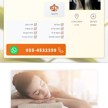
עיסוי טנטרה
פלטינה
לפרטים
עיסוי במרכז
מקלחת
חניה חינם
נוספים
גדרה
עיסוי מרגיע
נקי ומסודר
מקום פרטי
עיסוי מקצועי
תמונה אמיתית
דוברת עיברית
055-4532359