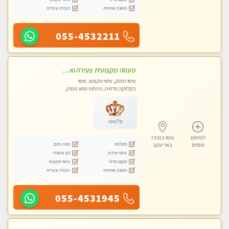
תמונה אמיתית
דוברת עיברית
055-4532211
מעסה מקצועית צעירה ואיכותית פרטי!!!בראשון- לציון
עיסוי מפנק, עיסוי מקצועי, עיסוי
בקלניקה פרטית, מתחמי ספא מפנק,
עיסוי טנטרה
פלטינה
לפרטים
עיסוי במרכז
מקלחת
חניה חינם
נוספים
באר יעקב
עיסוי מרגיע
נקי ומסודר
מקום פרטי
עיסוי מקצועי
תמונה אמיתית
דוברת עיברית
055-4531945