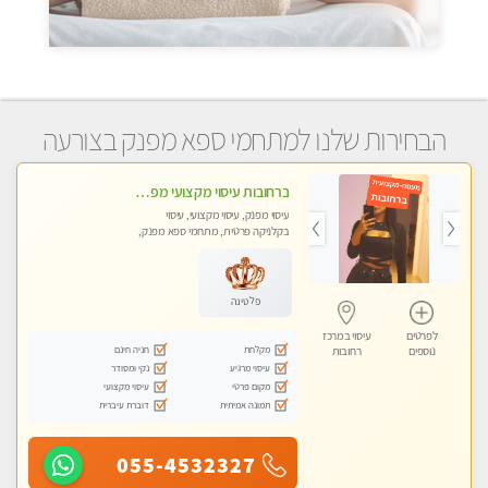
הבחירות שלנו למתחמי ספא מפנק בצורעה
ברחובות עיסוי מקצועי מפנק וכול סוגי העיסויים רמה גבוהה! ללא מין !
עיסוי מפנק, עיסוי מקצועי, עיסוי
בקלניקה פרטית, מתחמי ספא מפנק,
מכוני עיסוי מפנק, עיסוי טנטרה
פלטינה
לפרטים
עיסוי במרכז
מקלחת
חניה חינם
נוספים
רחובות
עיסוי מרגיע
נקי ומסודר
מקום פרטי
עיסוי מקצועי
תמונה אמיתית
דוברת עיברית
055-4532327