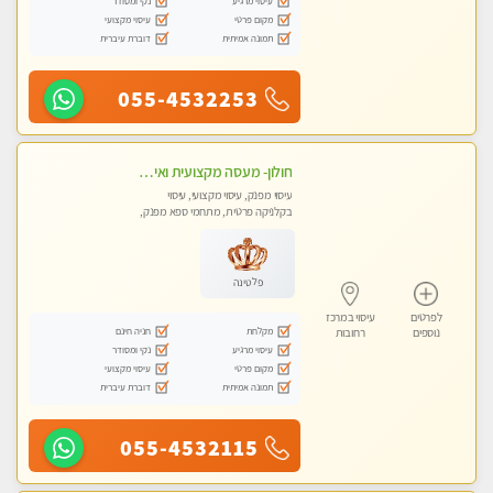
עיסוי מרגיע
נקי ומסודר
מקום פרטי
עיסוי מקצועי
תמונה אמיתית
דוברת עיברית
055-4532253
חולון- מעסה מקצועית ואיכותי
עיסוי מפנק, עיסוי מקצועי, עיסוי
בקלניקה פרטית, מתחמי ספא מפנק,
עיסוי טנטרה
פלטינה
לפרטים
עיסוי במרכז
מקלחת
חניה חינם
נוספים
רחובות
עיסוי מרגיע
נקי ומסודר
מקום פרטי
עיסוי מקצועי
תמונה אמיתית
דוברת עיברית
055-4532115