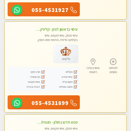
055-4531927
עיסוי בראשון לציון - קליניקה פרטית עיסוי קסום איכותי ומרגיע מידי זהב עיסוי שבדי קלאסי ורפלקסולוגיה שרות מקצועי טל- 052-4818650
עיסוי מפנק, עיסוי מקצועי, עיסוי
בקלניקה פרטית, מתחמי ספא מפנק,
מכוני עיסוי מפנק
פלטינה
לפרטים
עיסוי במרכז
מקלחת
חניה חינם
נוספים
רחובות
עיסוי מרגיע
נקי ומסודר
מקום פרטי
עיסוי מקצועי
תמונה אמיתית
דוברת עיברית
055-4531899
ספא חדש בחולון - מטפלות מקצועיות ברמה גבוהה מומלץ מאוד !!! . . highly recommended..new in the city -אין פרטים נוספים במקום -ללא מין !!
עיסוי מפנק, עיסוי מקצועי, עיסוי