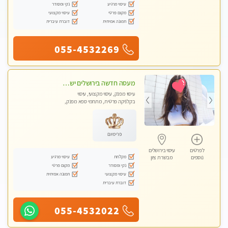
עיסוי מרגיע
נקי ומסודר
מקום פרטי
עיסוי מקצועי
תמונה אמיתית
דוברת עיברית
055-4532269
מעסה חדשה בירושלים ישראלית צעירה ואיכותית לעיסוי מרגיע ומפנק VIP-מומלץ לחלוטין! פרטי! ​​​​​​ Highly recommended
עיסוי מפנק, עיסוי מקצועי, עיסוי
בקלניקה פרטית, מתחמי ספא מפנק,
מכוני עיסוי מפנק, עיסוי טנטרה
פרימיום
לפרטים
עיסוי בירושלים
מקלחת
עיסוי מרגיע
נוספים
מבשרת ציון
נקי ומסודר
מקום פרטי
עיסוי מקצועי
תמונה אמיתית
דוברת עיברית
055-4532022