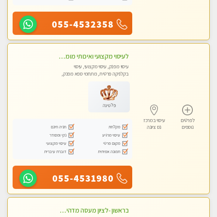
055-4532358
לעיסוי מקצועי ואיכותי מומלץ מאוד!! ממתינה לך שתגיע מעסה פרטית-ללא מין !!
עיסוי מפנק, עיסוי מקצועי, עיסוי
בקלניקה פרטית, מתחמי ספא מפנק,
עיסוי טנטרה
פלטינה
לפרטים
עיסוי במרכז
מקלחת
חניה חינם
נוספים
נס ציונה
עיסוי מרגיע
נקי ומסודר
מקום פרטי
עיסוי מקצועי
תמונה אמיתית
דוברת עיברית
055-4531980
בראשון -לציון מעסה מדהימה ביותר בתל אביב ומומלץ לחלוטין! פרטי! ​​​​​​ Highly recommended