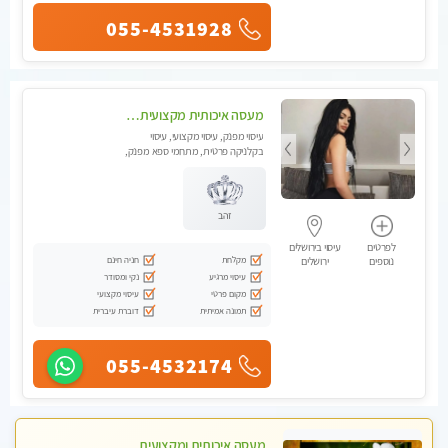
055-4531928
מעסה איכותית מקצועית ומפנקת בירושלים .מומלץ!!
עיסוי מפנק, עיסוי מקצועי, עיסוי
בקלניקה פרטית, מתחמי ספא מפנק,
מכוני עיסוי מפנק, עיסוי טנטרה
זהב
לפרטים
עיסוי בירושלים
מקלחת
חניה חינם
נוספים
ירושלים
עיסוי מרגיע
נקי ומסודר
מקום פרטי
עיסוי מקצועי
תמונה אמיתית
דוברת עיברית
055-4532174
מעסה איכותית ומקצועית מאוד בראשון לציון