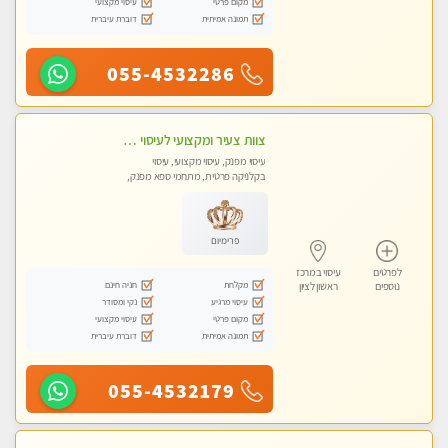
מקום פרטי
עיסוי מקצועי
תמונה אמיתית
דוברת עיברית
055-4532286
צוות צעיר ומקצועי לעיסוי VIP בקליניקה מפוארת באווירה חמה ונעימה מומלץ ביותר! חוויה מפנקת מאוד ... ללא מין !!
עיסוי מפנק, עיסוי מקצועי, עיסוי
בקלניקה פרטית, מתחמי ספא מפנק,
מכוני עיסוי מפנק, עיסוי טנטרה
פרימיום
לפרטים
עיסוי במרכז
מקלחת
חניה חינם
נוספים
ראשון לציון
עיסוי מרגיע
נקי ומסודר
מקום פרטי
עיסוי מקצועי
תמונה אמיתית
דוברת עיברית
055-4532179