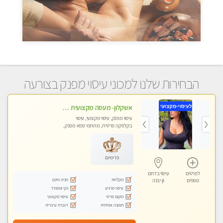
הבחירות שלנו למכוני עיסוי מפנק בצורעה
אשקלון- מעסה מקצועית חדשה ואיכותית לעיסוי מרגיע ומפנק VIP-מומלץ לחלוטין! פרטי! ​​​​​​ Highly recommended
עיסוי מפנק, עיסוי מקצועי, עיסוי
בקלניקה פרטית, מתחמי ספא מפנק,
מכוני עיסוי מפנק, עיסוי עד הבית, עיסוי
טנטרה
פרימיום
לפרטים
עיסוי בדרום
מקלחת
חניה חינם
נוספים
גן יבנה
עיסוי מרגיע
נקי ומסודר
מקום פרטי
עיסוי מקצועי
תמונה אמיתית
דוברת עיברית