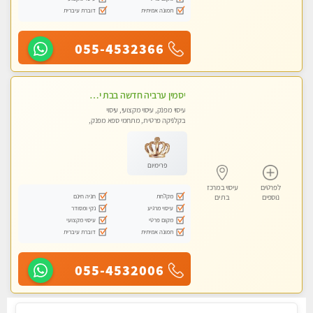
תמונה אמיתית
דוברת עיברית
055-4532366
יסמין ערביה חדשה בבת ים חדש חדש .כל סוגי העיסויים במקום הכי מושלם בעיר בת ים . highly recommended..new in the city
עיסוי מפנק, עיסוי מקצועי, עיסוי
בקלניקה פרטית, מתחמי ספא מפנק,
מכוני עיסוי מפנק, עיסוי עד הבית, עיסוי
טנטרה
פרימיום
לפרטים
עיסוי במרכז
מקלחת
חניה חינם
נוספים
בת ים
עיסוי מרגיע
נקי ומסודר
מקום פרטי
עיסוי מקצועי
תמונה אמיתית
דוברת עיברית
055-4532006