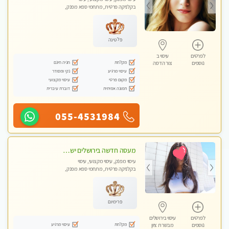
בקלניקה פרטית, מתחמי ספא מפנק,
מכוני עיסוי מפנק, עיסוי טנטרה
פלטינה
לפרטים
עיסוי ב
מקלחת
חניה חינם
נוספים
צור הדסה
עיסוי מרגיע
נקי ומסודר
מקום פרטי
עיסוי מקצועי
תמונה אמיתית
דוברת עיברית
055-4531984
מעסה חדשה בירושלים ישראלית צעירה ואיכותית לעיסוי מרגיע ומפנק VIP-מומלץ לחלוטין! פרטי! ​​​​​​ Highly recommended
עיסוי מפנק, עיסוי מקצועי, עיסוי
בקלניקה פרטית, מתחמי ספא מפנק,
מכוני עיסוי מפנק, עיסוי טנטרה
פרימיום
לפרטים
עיסוי בירושלים
מקלחת
עיסוי מרגיע
נוספים
מבשרת ציון