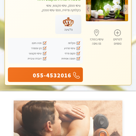
עיסוי מפנק, עיסוי מקצועי, עיסוי
בקלניקה פרטית, מכוני עיסוי מפנק,
עיסוי טנטרה
פלטינה
לפרטים
עיסוי במרכז
מקלחת
חניה חינם
נוספים
נס ציונה
עיסוי מרגיע
נקי ומסודר
מקום פרטי
עיסוי מקצועי
תמונה אמיתית
דוברת עיברית
055-4532016