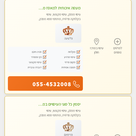
מעסה איכותית למאסז מקצועי ומפנק לכל שרירי הגוף
עיסוי מפנק, עיסוי מקצועי, עיסוי
בקלניקה פרטית, מתחמי ספא מפנק,
מכוני עיסוי מפנק, עיסוי טנטרה
פלטינה
לפרטים
עיסוי במרכז
מקלחת
חניה חינם
נוספים
חולון
עיסוי מרגיע
נקי ומסודר
מקום פרטי
עיסוי מקצועי
תמונה אמיתית
דוברת עיברית
055-4532008
יסמין כל סוגי העיסויים במקום הכי מושלם בעיר בת ים . highly recommended..new in the city
עיסוי מפנק, עיסוי מקצועי, עיסוי
בקלניקה פרטית, מתחמי ספא מפנק,
מכוני עיסוי מפנק, עיסוי טנטרה
פרימיום