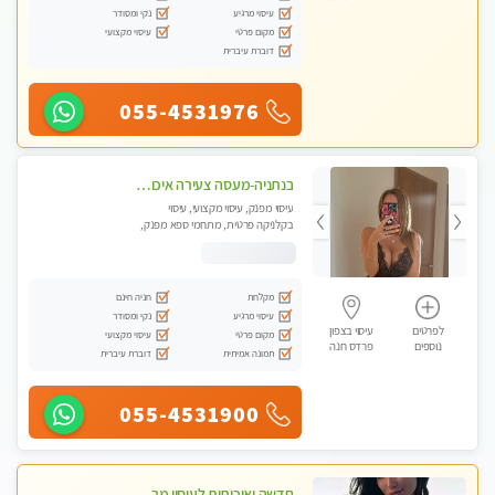
עיסוי מרגיע
נקי ומסודר
מקום פרטי
עיסוי מקצועי
דוברת עיברית
055-4531976
בנתניה-מעסה צעירה איכותית וקלאסית מזמינה אותך לעיסוי נעים מפנק ומרגיע
עיסוי מפנק, עיסוי מקצועי, עיסוי
בקלניקה פרטית, מתחמי ספא מפנק,
עיסוי טנטרה
מקלחת
חניה חינם
עיסוי מרגיע
נקי ומסודר
לפרטים
עיסוי בצפון
מקום פרטי
עיסוי מקצועי
נוספים
פרדס חנה
תמונה אמיתית
דוברת עיברית
055-4531900
חדשה ואיכותית לעיסוי מרגיע ומפנק VIP-מומלץ לחלוטין! פרטי! ​​​​​​ Highly recommended