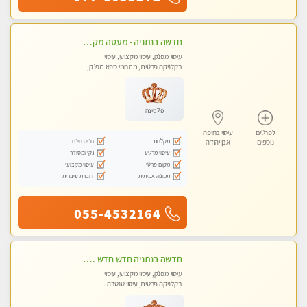
חדשה בנתניה - מעסה מקצועית מהממת ובלתי נשכחת !!!!
עיסוי מפנק, עיסוי מקצועי, עיסוי
בקלניקה פרטית, מתחמי ספא מפנק,
עיסוי טנטרה
פלטינה
לפרטים
עיסוי בחיפה
מקלחת
חניה חינם
נוספים
אבן יהודה
עיסוי מרגיע
נקי ומסודר
מקום פרטי
עיסוי מקצועי
תמונה אמיתית
דוברת עיברית
055-4532164
חדשה בנתניה חדש חדש .כל סוגי העיסויים במקום הכי מושלם בעיר . highly recommended..new in the city
עיסוי מפנק, עיסוי מקצועי, עיסוי
בקלניקה פרטית, עיסוי טנטרה