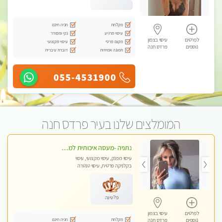
מקלחת
חניה חינם
עיסוי מרגיע
נקי ומסודר
לפרטים
עיסוי בצפון
מקום פרטי
עיסוי מקצועי
נוספים
פרדס חנה
תמונה אמיתית
דוברת עיברית
055-4531900
המומלצים שלנו בעיר פרדס חנה
נתניה -מעסה איכותית למאסז מקצועי ומפנק לכל שרירי הגוף
עיסוי מפנק, עיסוי מקצועי, עיסוי
בקלניקה פרטית, עיסוי טנטרה
פלטינה
לפרטים
עיסוי בצפון
מקלחת
חניה חינם
נוספים
פרדס חנה