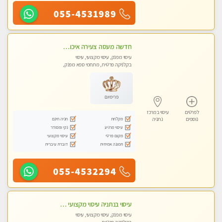
055-4531989
חדשה מעסה צעירה איכותית וקלאסית מזמינה אותך לעיסוי נעים מפנק ומרגיע . . . highly recommended..new in the city
עיסוי מפנק, עיסוי מקצועי, עיסוי
בקלניקה פרטית, מתחמי ספא מפנק,
עיסוי טנטרה
פרימיום
לפרטים
עיסוי במרכז
מקלחת
חניה חינם
נוספים
נתניה
עיסוי מרגיע
נקי ומסודר
מקום פרטי
עיסוי מקצועי
תמונה אמיתית
דוברת עיברית
055-4532294
עיסוי בנתניה עיסוי מקצועי ומפנק. ללא מין
עיסוי מפנק, עיסוי מקצועי, עיסוי