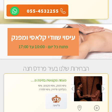
055-4532255
עיסוי שוודי קלאסי ומפנק
פתוח כל יום - 10:00 עד 17:00
הבחירות שלנו בעיר פרדס חנה
מעסה מקצועית בחיפה מעסה קלאסית ומפנקת להתקשר דרך - 0505750417 WhatsApp מוזמן לחוויה בלתי נשכחת!!
עיסוי מפנק, עיסוי מקצועי, עיסוי
בקלניקה פרטית, עיסוי טנטרה
פלטינה