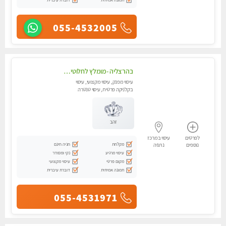
055-4532005
בהרצליה -מומלץ לחלוטין! כל סוגי העיסויים מעסה מקצועית ואיכותית פרטי!! בנתניה
עיסוי מפנק, עיסוי מקצועי, עיסוי
בקלניקה פרטית, עיסוי טנטרה
זהב
לפרטים
עיסוי במרכז
מקלחת
חניה חינם
נוספים
נתניה
עיסוי מרגיע
נקי ומסודר
מקום פרטי
עיסוי מקצועי
תמונה אמיתית
דוברת עיברית
055-4531971