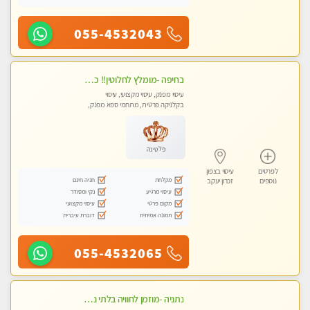
055-4532043
בחיפה -מומלץ לחלוטין!! כל סוגי העיסויים מעסה מקצועית ואיכותית פרטי!!!
עיסוי מפנק, עיסוי מקצועי, עיסוי
בקלניקה פרטית, מתחמי ספא מפנק,
מכוני עיסוי מפנק, עיסוי עד הבית, עיסוי
טנטרה
פלטינה
לפרטים
עיסוי בצפון
מקלחת
חניה חינם
נוספים
זכרון יעקב
עיסוי מרגיע
נקי ומסודר
מקום פרטי
עיסוי מקצועי
תמונה אמיתית
דוברת עיברית
055-4532065
נתניה -מוזמן לחוויה בלתי נשכחת!!!עיסוי מפנק ומקצועי ביותר בקליניקה פרטית