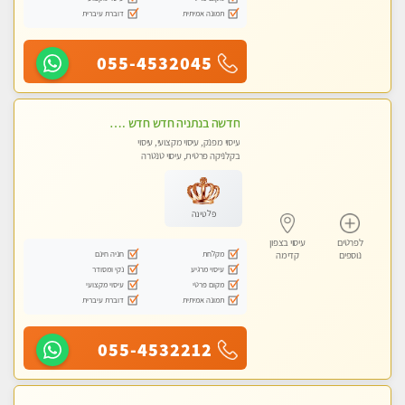
תמונה אמיתית
דוברת עיברית
055-4532045
חדשה בנתניה חדש חדש .כל סוגי העיסויים במקום הכי מושלם בעיר . highly recommended..new in the city
עיסוי מפנק, עיסוי מקצועי, עיסוי
בקלניקה פרטית, עיסוי טנטרה
פלטינה
לפרטים
עיסוי בצפון
מקלחת
חניה חינם
נוספים
קדימה
עיסוי מרגיע
נקי ומסודר
מקום פרטי
עיסוי מקצועי
תמונה אמיתית
דוברת עיברית
055-4532212