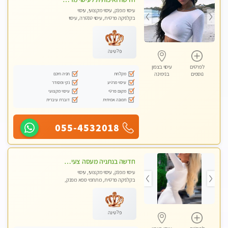
עיסוי מפנק, עיסוי מקצועי, עיסוי
בקלניקה פרטית, עיסוי טנטרה, עיסוי
מגבר לגבר
פלטינה
לפרטים
עיסוי בצפון
מקלחת
חניה חינם
נוספים
בנימינה
עיסוי מרגיע
נקי ומסודר
מקום פרטי
עיסוי מקצועי
תמונה אמיתית
דוברת עיברית
055-4532018
חדשה בנתניה מעסה צעירה איכותית וקלאסית מזמינה אותך לעיסוי נעים מפנק ומרגיע . . . highly recommended..new in the city
עיסוי מפנק, עיסוי מקצועי, עיסוי
בקלניקה פרטית, מתחמי ספא מפנק,
עיסוי טנטרה
פלטינה