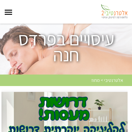
עיסויים בפרדס
חנה
אלטרנטיבי > מחוז