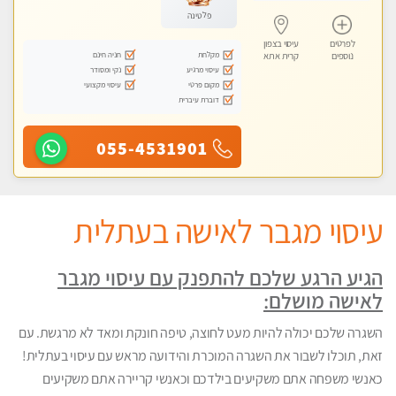
פלטינה
לפרטים
עיסוי בצפון
מקלחת
חניה חינם
נוספים
קרית אתא
עיסוי מרגיע
נקי ומסודר
מקום פרטי
עיסוי מקצועי
דוברת עיברית
055-4531901
עיסוי מגבר לאישה בעתלית
הגיע הרגע שלכם להתפנק עם עיסוי מגבר
לאישה מושלם:
השגרה שלכם יכולה להיות מעט לחוצה, טיפה חונקת ומאד לא מרגשת. עם
זאת, תוכלו לשבור את השגרה המוכרת והידועה מראש עם עיסוי בעתלית!
כאנשי משפחה אתם משקיעים בילדכם וכאנשי קריירה אתם משקיעים