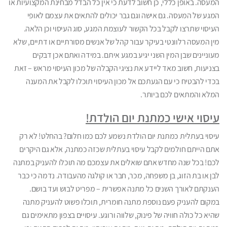
המעסה. באופן כללי, כן חשוב לדעת כי אין כל הבדל מבחינת המקצועיות או
המגע של המעסה. גם אישה וגם גבר יכולים להתאים את עצמם לאופי
העיסוי שתרצו לקבל בכל הקשור לעוצמת המגע, סוג העיסוי וכן הלאה.
מין המעסה רלוונטי בעיקר עבור קהל של אנשים מסורתיים או דתיים, שלא
מעוניינים שבן המין השני יגיע במגע איתם. במידה ואתם אכן דבקים
בצניעות, חשוב מאד ליידע את נציגי הקבלה של מכון העיסוי מראש – זאת
בכדי להבטיח כי עם הגעתכם אל מכון העיסוי תוכלו לקבל את המענה
המלא והמתאים לכם ביותר.
עיסוי אישי כמתנת יום הולדת!
עיסוי בעתלית כמתנת יום הולדת נשמע לכם כמו חלום? בהחלט! לא רק
אתם הייתם חולמים לקבל עיסוי בעתלית שכזה כמתנה, אלא גם היקרים
לכם! בכל שנה מחדש אתם שואלים את עצמכם מה תוכלו להעניק במתנה
לבן או בת הזוג, בן משפחה, מכר, חבר או קולגה מהעבודה. נדמה כי כבר
הענקתם לאורך השנים כל מתנה אפשרית – מפריט לבוש ועד בושם.
במקום להעניק פעם נוספת מתנה חומרית, תוכלו פשוט להעניק מתנה
שהיא כל כולה חוויה של פינוק, שלווה ורוגע. עיסויים בצפון מתאימים גם