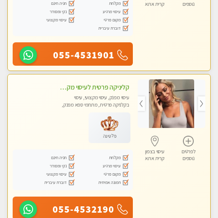
מקלחת
חניה חינם
נוספים
קרית אתא
עיסוי מרגיע
נקי ומסודר
מקום פרטי
עיסוי מקצועי
דוברת עיברית
055-4531901
קליניקה פרטית לעיסוי מקצועי ואלטרנטיבי ברמה גבוהה VIP תתקשר ..... highly recommended..new in the city
עיסוי מפנק, עיסוי מקצועי, עיסוי
בקלניקה פרטית, מתחמי ספא מפנק,
מכוני עיסוי מפנק, עיסוי עד הבית, עיסוי
טנטרה, עיסוי מגבר לגבר, עיסוי מגבר
לאישה
פלטינה
לפרטים
עיסוי בצפון
מקלחת
חניה חינם
נוספים
קרית אתא
עיסוי מרגיע
נקי ומסודר
מקום פרטי
עיסוי מקצועי
תמונה אמיתית
דוברת עיברית
055-4532190