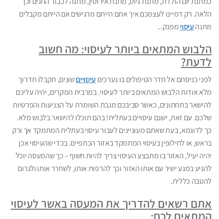
כמתנת יום הולדת, מתנת גיוס, מתנת אירוסין, מתנה לכבוד החגים וכן
הלאה. רק דמיינו לעצמכם איך אתם הייתם מרגישים אם הייתם מקבלים
מתנה
עיסוי
מפנק...
הלבוש המתאים ביותר לעיסוי: מה חשוב
לדעת?
לפני כניסתם אל חדר הטיפולים בו נערכים
עיסויים
שונים, תקבלו תדרוך
מלא אודות הלבוש המתאים ביותר לעיסוי. במרבית המקרים, יהיה עליכם
להישאר בתחתונים, כאשר סביבכם מגבת השומרת על הצניעות והפרטיות
שלכם. עם זאת, ישנם עיסויים בעתלית! בהם תוכלו להישאר בלבוש מלא.
כך לדוגמא, בעת שאתם מעוניינים לעבור עיסוי בעתלית המתמקד אך ורק
בראש, או לחילופין בעיסוי המתמקד באזור הכתפיים. בכדי שהעיסוי אכן
יהיה יעיל, האזור בו מתבצע העיסוי צריך להיות חשוף – כך שהמעסה יוכל
להגיע במגע ישיר עם אותו האזור וכך להרפות אותו, לשחרר אותו ולגרום
להטבה כללית.
אתם רשאים להדריך את המעסה באשר לעיסוי
המתאים לכם: