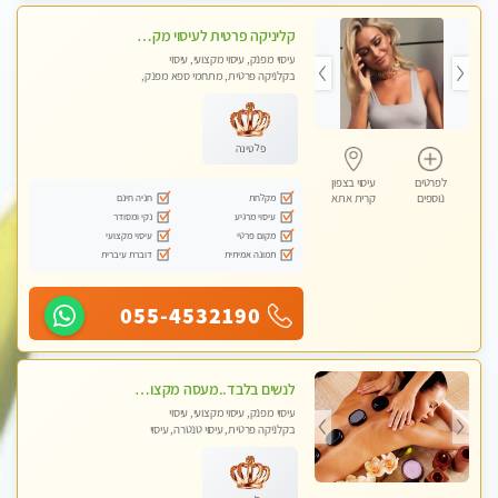
קליניקה פרטית לעיסוי מקצועי ואלטרנטיבי ברמה גבוהה VIP תתקשר ..... highly recommended..new in the city
עיסוי מפנק, עיסוי מקצועי, עיסוי
בקלניקה פרטית, מתחמי ספא מפנק,
מכוני עיסוי מפנק, עיסוי עד הבית, עיסוי
טנטרה, עיסוי מגבר לגבר, עיסוי מגבר
לאישה
פלטינה
לפרטים
עיסוי בצפון
מקלחת
חניה חינם
נוספים
קרית אתא
עיסוי מרגיע
נקי ומסודר
מקום פרטי
עיסוי מקצועי
תמונה אמיתית
דוברת עיברית
055-4532190
לנשים בלבד..מעסה מקצועי לנשים בלבד לעיסוי מרגיע ומפנק VIP-מומלץ לחלוטין! פרטי! ​​​​​​
עיסוי מפנק, עיסוי מקצועי, עיסוי
בקלניקה פרטית, עיסוי טנטרה, עיסוי
מגבר לאישה, עיסוי לנשים בלבד