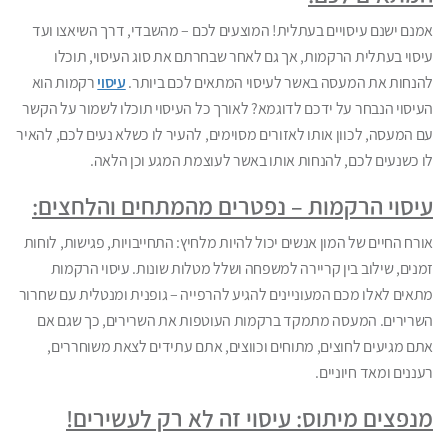
אמנם ישנם עיסויים בעתלית! המוצעים לכם – מהשבדי, דרך השיאצו ועד
עיסוי בעתלית הרקמות, אך גם לאחר שבחרתם את סוג העיסוי, תוכלו
להנחות את המעסה באשר לעיסוי המתאים לכם ביותר.
עיסוי
רקמות הוא
העיסוי הנבחר על ידכם לדוגמא? לאורך כל העיסוי תוכלו לשמור על הקשר
עם המעסה, לכוון אותו לאזורים מסוימים, להעיר לו כשלא נעים לכם, להאיר
לו כשנעים לכם, להנחות אותו באשר לעוצמת המגע וכן הלאה.
עיסוי הרקמות – נפטרים מהמתחים והלחצים:
אורח החיים של המון אנשים יכול להיות מלחיץ: התחייבויות, פגישות, לוחות
זמנים, שילוב בין קריירה למשפחה ושלל מטלות שונות. עיסוי הרקמות
מתאים לאלו מכם המעוניינים להגיע להרפייה – גופנית ומנטלית עם שחרור
השרירים. המעסה מתמקד ברקמות העוטפות את השרירים, כך שגם אם
אתם מגיעים לחוצים, מתוחים וכווצים, אתם עתידים לצאת משוחררים,
רעננים ומאד חיוניים.
מנפצים מיתוס: עיסוי זה לא רק לעשירים!