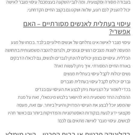
בעבודה מסורה ומקצועית. ומה לגבי השקעה בעצמכם? עיסוי מגבר לאישה
יכול להעניק לכם רוגע, שלווה ושקט גם בקצב החיים הקדחתני.
עיסוי בעתלית לאנשים מסורתיים – האם
אפשרי?
עיסוי מגבר לאישה אינו נחלתם של אנשים חילוניים בלבד. בכוחו של מגע
המעסה לשנות מצבים רגשיים וגופניים, ולגרום להטבה משמעותית בתחושה
הכללית. עיסויים בצפון יכולים להינתן לגברים ולנשים, גם לכאלו הדבקים
באורח החיים המסורתי. איך ניתן לעשות זאת?
נשים יכולות לקבל עיסוי בעתלית מנשים
גברים יכולים לקבל עיסוי בעתלית מגברים
בכדי לשמור על הצניעות ניתן לבצע את העיסוי עם בגדים
ההמלצה החד משמעית היא להישאר בלבוש מינמאלי, זאת על מנת
שהמסע יוכל לבצע את העיסוי המדויק והיעיל ביותר. עם זאת, מעסה
מקצועי ידע לגעת בנקודות האסטרטגיות והמדויקות ביותר גם כאשר תהיו
לבושים. עיסוי מגבר לאישה מתאים גם לכם!
בקליניקה פרטית או בבית הפרטי – היכן מומלץ