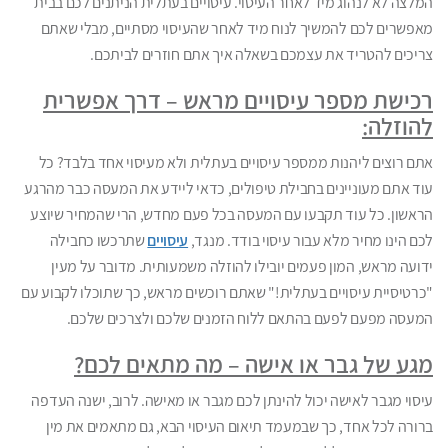
המלצה לא לנהוג מיד לאחר העיסוי. עיסויים בעתלית הניתנים לכם בבית
מאפשרים לכם להמשיך לנוח מיד לאחר שהעיסוי מסתיים, מבלי שאתם
צריכים להטריד את עצמכם בשאלה איך אתם חוזרים לביתכם.
רכישת מספר עיסויים מראש – דרך אפשרית
להוזלה:
אתם רוצים ליהנות ממספר עיסויים בעתלית ולא מעיסוי אחד בלבד? כל
עוד אתם מעוניינים בחבילת טיפולים, כדאי ליידע את המעסה כבר מהרגע
הראשון. כל עוד תקבעו עם המעסה בכל פעם מחדש, הרי שהמחיר שיוצע
לכם הינו מחיר מלא עבור עיסוי בודד. מנגד,
עיסויים
שתרכשו כחבילה
ידועה מראש, המון פעמים יובילו להוזלה משמעותית. מדובר על מעין
"כרטיסיית עיסויים בעתלית!" שאתם רוכשים מראש, כך שתוכלו לקבוע עם
המעסה מפעם לפעם בהתאם ללוח הזמנים שלכם ולצרכים שלכם.
מגע של גבר או אישה – מה מתאים לכם?
עיסוי מגבר לאישה יכול להינתן לכם מגבר או מאישה. לרוב, ישנה העדפה
ברורה לכל אחד, כך שבמעמד תיאום העיסוי הבא, גם מתאמים את מין