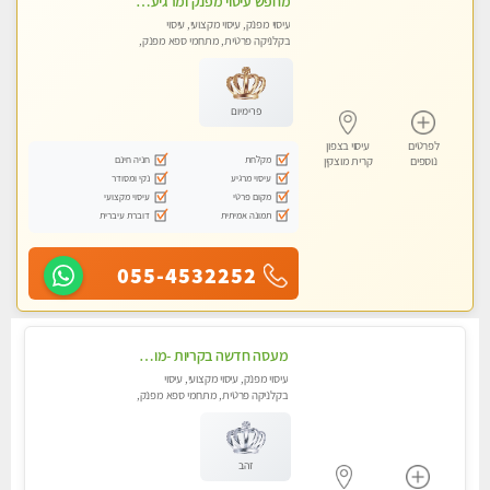
מחפש עיסוי מפנק ומרגיע? בוא להכיר את הצוות המעסות החדשות שלנו. מקום מושלם !
עיסוי מפנק, עיסוי מקצועי, עיסוי
בקלניקה פרטית, מתחמי ספא מפנק,
עיסוי טנטרה
פרימיום
לפרטים
עיסוי בצפון
מקלחת
חניה חינם
נוספים
קרית מוצקין
עיסוי מרגיע
נקי ומסודר
מקום פרטי
עיסוי מקצועי
תמונה אמיתית
דוברת עיברית
055-4532252
מעסה חדשה בקריות -מומלץ לחלוטין!! כל סוגי העיסויים מעסה מקצועית ואיכותית פרטי!! highly recommended..new in the city
עיסוי מפנק, עיסוי מקצועי, עיסוי
בקלניקה פרטית, מתחמי ספא מפנק,
מכוני עיסוי מפנק, עיסוי טנטרה
זהב