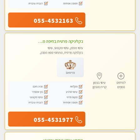
תמונה אמיתית
דוברת עיברית
055-4532163
בקליניקה פרטית בחיפה מומלץ לחלוטין! כל סוגי העיסויים מעסה מקצועית ואיכותית פרטי!!טל-0544840029
עיסוי מפנק, עיסוי מקצועי, עיסוי
בקלניקה פרטית, מתחמי ספא מפנק,
עיסוי טנטרה
פרימיום
לפרטים
עיסוי בצפון
מקלחת
חניה חינם
נוספים
קרית מוצקין
עיסוי מרגיע
נקי ומסודר
מקום פרטי
עיסוי מקצועי
תמונה אמיתית
דוברת עיברית
055-4531977