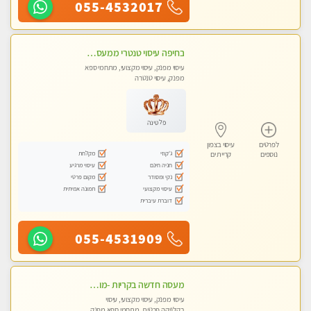
055-4532017
בחיפה עיסוי טנטרי ממעסה מקצועית. חוויה מעולם אחר שכל אחד צריך לנסות. מעסה צעירה, אנרגיה נשית, ☺️❤️
עיסוי מפנק, עיסוי מקצועי, מתחמי ספא
מפנק, עיסוי טנטרה
פלטינה
לפרטים
עיסוי בצפון
ג'קוזי
מקלחת
נוספים
קריית ים
חניה חינם
עיסוי מרגיע
נקי ומסודר
מקום פרטי
עיסוי מקצועי
תמונה אמיתית
דוברת עיברית
055-4531909
מעסה חדשה בקריות -מומלץ לחלוטין!!!! כל סוגי העיסויים מעסה מקצועית ואיכותית פרטי!!!
עיסוי מפנק, עיסוי מקצועי, עיסוי
בקלניקה פרטית, מתחמי ספא מפנק,