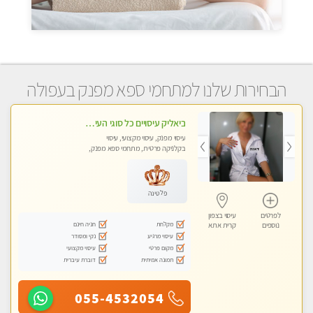
הבחירות שלנו למתחמי ספא מפנק בעפולה
ביאליק עיסויים כל סוגי העיסויים מעסה מקצועית ואיכותית פרטי!!!מומלץ לחלוטין!!
עיסוי מפנק, עיסוי מקצועי, עיסוי
בקלניקה פרטית, מתחמי ספא מפנק,
עיסוי טנטרה
פלטינה
לפרטים
עיסוי בצפון
מקלחת
חניה חינם
נוספים
קרית אתא
עיסוי מרגיע
נקי ומסודר
מקום פרטי
עיסוי מקצועי
תמונה אמיתית
דוברת עיברית
055-4532054