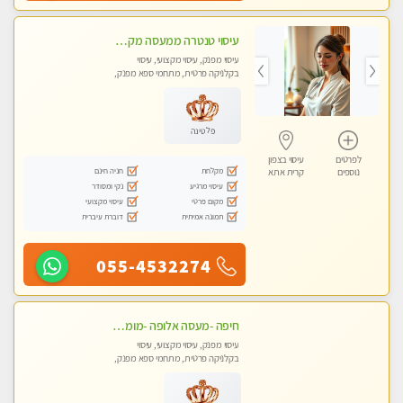
עיסוי טנטרה ממעסה מקצועית חוויה מעולם אחר שכל אחד צריך לנסות ללא מין !!!
עיסוי מפנק, עיסוי מקצועי, עיסוי
בקלניקה פרטית, מתחמי ספא מפנק,
עיסוי טנטרה
פלטינה
לפרטים
עיסוי בצפון
מקלחת
חניה חינם
נוספים
קרית אתא
עיסוי מרגיע
נקי ומסודר
מקום פרטי
עיסוי מקצועי
תמונה אמיתית
דוברת עיברית
055-4532274
חיפה -מעסה אלופה -מומלץ לחלוטין!! כל סוגי העיסויים מעסה מקצועית ואיכותית פרטי!! highly recommended..new in the city- ללא מין !
עיסוי מפנק, עיסוי מקצועי, עיסוי
בקלניקה פרטית, מתחמי ספא מפנק,
עיסוי טנטרה