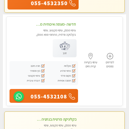
055-4532350
חדשה -מעסה איכותית מפנקת ומקצועית עיסוי חלומי ..... בקרית אתא
עיסוי מפנק, עיסוי מקצועי, עיסוי
בקלניקה פרטית, מתחמי ספא מפנק,
עיסוי טנטרה
זהב
לפרטים
עיסוי בקריות
מקלחת
חניה חינם
נוספים
קרית חיים
עיסוי מרגיע
נקי ומסודר
מקום פרטי
עיסוי מקצועי
תמונה אמיתית
דוברת עיברית
055-4532108
בקליניקה פרטית בנתניה עיסוי לחידוש אנרגיות עיסוי חלומי מומלץ מאוד ללא מין! highly recommended new in the city
עיסוי מפנק, עיסוי מקצועי, עיסוי