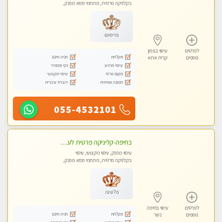
בקלניקה פרטית, מתחמי ספא מפנק,
עיסוי טנטרה
פרימיום
לפרטים
עיסוי בצפון
מקלחת
חניה חינם
נוספים
קרית אתא
עיסוי מרגיע
נקי ומסודר
מקום פרטי
עיסוי מקצועי
תמונה אמיתית
דוברת עיברית
055-4532101
בחיפה-קליניקה פרטית לעיסוי מקצועי ואלטרנטיבי ברמה גבוהה VIP תתקשר ..... highly recommended..new in the city
עיסוי מפנק, עיסוי מקצועי, עיסוי
בקלניקה פרטית, מתחמי ספא מפנק,
עיסוי טנטרה
פלטינה
לפרטים
עיסוי בחיפה
מקלחת
חניה חינם
נוספים
נשר