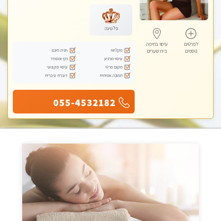
עיסוי טנטרה
פלטינה
לפרטים
עיסוי בחיפה
מקלחת
חניה חינם
נוספים
בית שערים
עיסוי מרגיע
נקי ומסודר
מקום פרטי
עיסוי מקצועי
תמונה אמיתית
דוברת עיברית
055-4532182