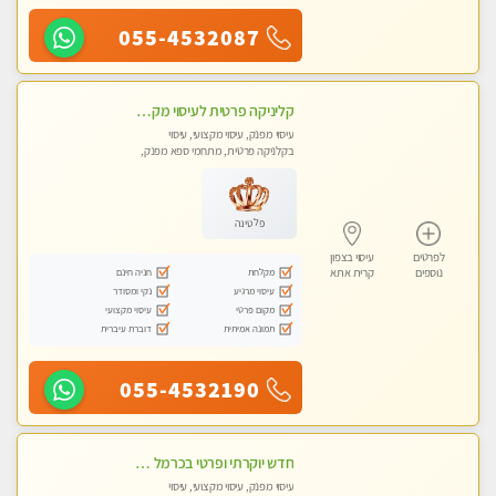
055-4532087
קליניקה פרטית לעיסוי מקצועי ואלטרנטיבי ברמה גבוהה VIP תתקשר ..... highly recommended..new in the city
עיסוי מפנק, עיסוי מקצועי, עיסוי
בקלניקה פרטית, מתחמי ספא מפנק,
מכוני עיסוי מפנק, עיסוי עד הבית, עיסוי
טנטרה, עיסוי מגבר לגבר, עיסוי מגבר
לאישה
פלטינה
לפרטים
עיסוי בצפון
מקלחת
חניה חינם
נוספים
קרית אתא
עיסוי מרגיע
נקי ומסודר
מקום פרטי
עיסוי מקצועי
תמונה אמיתית
דוברת עיברית
055-4532190
חדש יוקרתי ופרטי בכרמל – חיפה! פנקו את עצמכם ברוגע פינוק וחוויה בלתי נשכחת ללא מין !!
עיסוי מפנק, עיסוי מקצועי, עיסוי