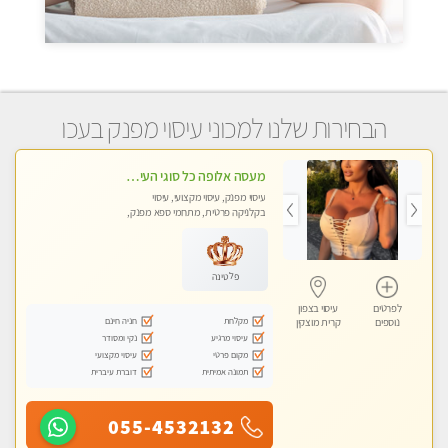
הבחירות שלנו למכוני עיסוי מפנק בעכו
מעסה אלופה כל סוגי העיסויים מעסה מקצועית ואיכותית פרטי!!!
עיסוי מפנק, עיסוי מקצועי, עיסוי
בקלניקה פרטית, מתחמי ספא מפנק,
מכוני עיסוי מפנק, עיסוי טנטרה
פלטינה
לפרטים
עיסוי בצפון
מקלחת
חניה חינם
נוספים
קרית מוצקין
עיסוי מרגיע
נקי ומסודר
מקום פרטי
עיסוי מקצועי
תמונה אמיתית
דוברת עיברית
055-4532132