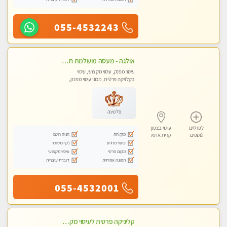
055-4532243
אולגה - מעסה מושלמת חדשה בעיר ! בחיפה- טל 052-5738058
עיסוי מפנק, עיסוי מקצועי, עיסוי
בקלניקה פרטית, מכוני עיסוי מפנק,
עיסוי טנטרה
פלטינה
לפרטים
עיסוי בצפון
מקלחת
חניה חינם
נוספים
קרית אתא
עיסוי מרגיע
נקי ומסודר
מקום פרטי
עיסוי מקצועי
תמונה אמיתית
דוברת עיברית
055-4532001
קליניקה פרטית לעיסוי מקצועי ואלטרנטיבי ברמה גבוהה VIP תתקשר ..... highly recommended..new in the city