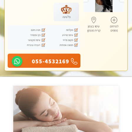
מכוני עיסוי מפנק
פלטינה
לפרטים
עיסוי בצפון
מקלחת
חניה חינם
נוספים
קרית מוצקין
עיסוי מרגיע
נקי ומסודר
מקום פרטי
עיסוי מקצועי
תמונה אמיתית
דוברת עיברית
055-4532169