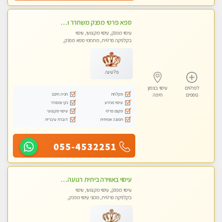
ספא פרטי מפנק משחרר ומרגיע, עם מגוון עיסויים לבחירה מומלץ לחלוטין!!!!
עיסוי מפנק, עיסוי מקצועי, עיסוי
בקלניקה פרטית, מתחמי ספא מפנק,
מכוני עיסוי מפנק, עיסוי טנטרה
פלטינה
לפרטים
עיסוי בצפון
מקלחת
חניה חינם
נוספים
חיפה
עיסוי מרגיע
נקי ומסודר
מקום פרטי
עיסוי מקצועי
תמונה אמיתית
דוברת עיברית
055-4532251
עיסוי באווירה ביתית רגועה + עיסוי טנטרה +אבנים חמות וכוסות רוח מומלץ מאוד . . . highly recommended..new in the ci
עיסוי מפנק, עיסוי מקצועי, עיסוי
בקלניקה פרטית, מכוני עיסוי מפנק,
עיסוי טנטרה