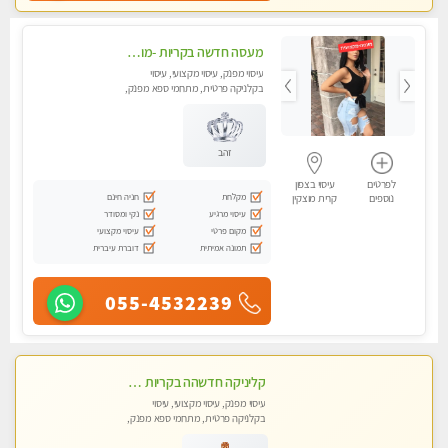
מעסה חדשה בקריות -מומלץ לחלוטין!! כל סוגי העיסויים מעסה מקצועית ואיכותית פרטי!! highly recommended..new in the city
עיסוי מפנק, עיסוי מקצועי, עיסוי
בקלניקה פרטית, מתחמי ספא מפנק,
מכוני עיסוי מפנק, עיסוי טנטרה
זהב
לפרטים
עיסוי בצפון
מקלחת
חניה חינם
נוספים
קרית מוצקין
עיסוי מרגיע
נקי ומסודר
מקום פרטי
עיסוי מקצועי
תמונה אמיתית
דוברת עיברית
055-4532239
קליניקה חדשהה בקריות מעסה איכותית מפנקת ומקצועית מאוד+נשים +זוגות
עיסוי מפנק, עיסוי מקצועי, עיסוי
בקלניקה פרטית, מתחמי ספא מפנק,
מכוני עיסוי מפנק, עיסוי טנטרה, עיסוי