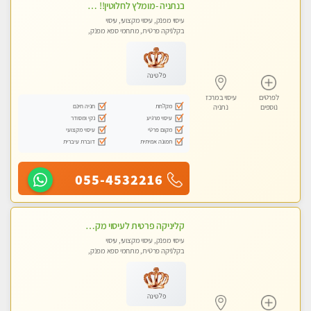
בנתניה -מומלץ לחלוטין!! כל סוגי העיסויים מעסה מקצועית ואיכותית פרטי!!!
עיסוי מפנק, עיסוי מקצועי, עיסוי
בקלניקה פרטית, מתחמי ספא מפנק,
מכוני עיסוי מפנק, עיסוי טנטרה
פלטינה
לפרטים
עיסוי במרכז
מקלחת
חניה חינם
נוספים
נתניה
עיסוי מרגיע
נקי ומסודר
מקום פרטי
עיסוי מקצועי
תמונה אמיתית
דוברת עיברית
055-4532216
קליניקה פרטית לעיסוי מקצועי ואלטרנטיבי ברמה גבוהה VIP תתקשר ..... highly recommended..new in the city
עיסוי מפנק, עיסוי מקצועי, עיסוי
בקלניקה פרטית, מתחמי ספא מפנק,
מכוני עיסוי מפנק, עיסוי טנטרה
פלטינה