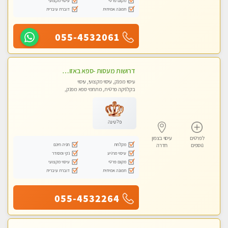
מקום פרטי
עיסוי מקצועי
תמונה אמיתית
דוברת עיברית
055-4532061
דרושות מעסות -ספא באזור השרון -טל -055-9641454‬
עיסוי מפנק, עיסוי מקצועי, עיסוי
בקלניקה פרטית, מתחמי ספא מפנק,
מכוני עיסוי מפנק, עיסוי טנטרה
פלטינה
לפרטים
עיסוי בצפון
מקלחת
חניה חינם
נוספים
חדרה
עיסוי מרגיע
נקי ומסודר
מקום פרטי
עיסוי מקצועי
תמונה אמיתית
דוברת עיברית
055-4532264