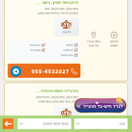
חדש באזור השרון , בישוב ניצני עוז ! נבחרת מטפלות ומטפלים -טלגרם @e_itan
עיסוי מפנק, עיסוי מקצועי, עיסוי
בקלניקה פרטית, מתחמי ספא מפנק,
מכוני עיסוי מפנק, עיסוי טנטרה
פלטינה
לפרטים
עיסוי במרכז
מקלחת
עיסוי מרגיע
נוספים
כפר סבא
נקי ומסודר
מקום פרטי
עיסוי מקצועי
055-4532027
בהרצליה -מעסה איכותית מקצועית ומפנקת
עיסוי מפנק, עיסוי מקצועי, מתחמי ספא
מפנק, מכוני עיסוי מפנק, עיסוי טנטרה
פלטינה
עכו
מכוני עיסוי מפנק
לפרטים
עיסוי במרכז