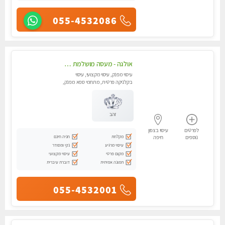
055-4532086
אולגה - מעסה מושלמת חדשה בעיר ! בחיפה טל - 052-5738058
עיסוי מפנק, עיסוי מקצועי, עיסוי
בקלניקה פרטית, מתחמי ספא מפנק,
מכוני עיסוי מפנק, עיסוי עד הבית,
עיסוי טנטרה
זהב
לפרטים
עיסוי בצפון
מקלחת
חניה חינם
נוספים
חיפה
עיסוי מרגיע
נקי ומסודר
מקום פרטי
עיסוי מקצועי
תמונה אמיתית
דוברת עיברית
055-4532001