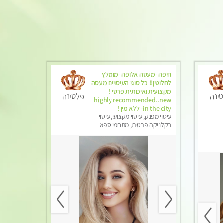
חיפה -מעסה אלופה -מומלץ
לחלוטין!! כל סוגי העיסויים מעסה
מקצועית ואיכותית פרטי!!
ינה
פלטינה
highly recommended..new
in the city- ללא מין !
עיסוי מפנק, עיסוי מקצועי, עיסוי
בקלניקה פרטית, מתחמי ספא
מפנק, עיסוי טנטרה