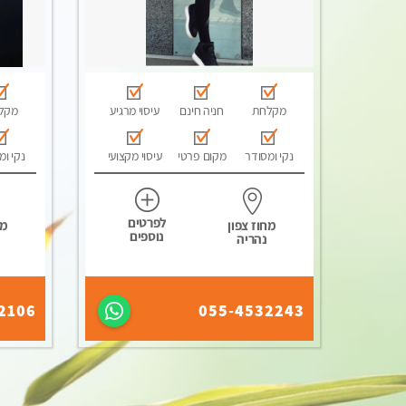
מקלחת
חניה חינם
עיסוי מרגיע
מקל
נקי ומסודר
מקום פרטי
עיסוי מקצועי
נקי ומ
לפרטים
מחוז צפון
מח
נוספים
נהריה
2106
055-4532243