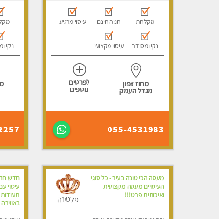
מקלחת
חניה חינם
עיסוי מרגיע
מקל
נקי ומסודר
עיסוי מקצועי
נקי ומ
לפרטים
מחוז צפון
מח
נוספים
מגדל העמק
2257
055-4531983
מעסה הכי טובה בעיר - כל סוגי
חדש חדש
העיסויים מעסה מקצועית
עיסוי ע
ואיכותית פרטי!!!
תעודות.
פלטינה
באווירה 