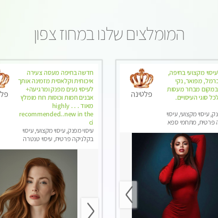
המומלצים שלנו במחוז צפון
עיסוי מקצועי בחיפה,
חדשה בחיפה מעסה צעירה
רמל, מפואר, נקי
איכותית וקלאסית מזמינה אותך
. במקום מבחר מעסות
לעיסוי נעים מפנק ומרגיעה+
פלטינה
פלט
כל סוגי העיסויים.
אבנים חמות וכוסות רוח מומלץ
מאוד . . . highly
ק, עיסוי מקצועי, עיסוי
recommended..new in the
 פרטית, מתחמי ספא
ci
ני עיסוי מפנק, עיסוי
עיסוי מפנק, עיסוי מקצועי, עיסוי
בקלניקה פרטית, עיסוי טנטרה