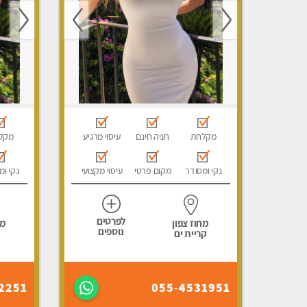
מקלחת
חניה חינם
עיסוי מרגיע
מקל
נקי ומסודר
מקום פרטי
עיסוי מקצועי
נקי ומ
לפרטים
מחוז צפון
מח
נוספים
קריית ים
2251
055-4531951