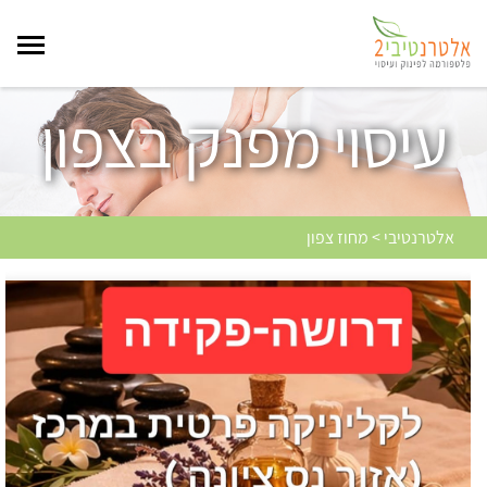
עיסוי מפנק בצפון
אלטרנטיבי > מחוז צפון