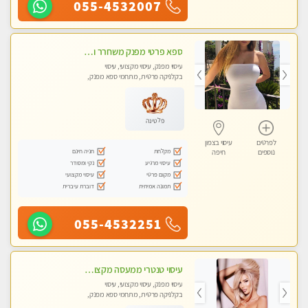
055-4532007
ספא פרטי מפנק משחרר ומרגיע, עם מגוון עיסויים לבחירה מומלץ לחלוטין!!!!
עיסוי מפנק, עיסוי מקצועי, עיסוי
בקלניקה פרטית, מתחמי ספא מפנק,
מכוני עיסוי מפנק, עיסוי טנטרה
פלטינה
לפרטים
עיסוי בצפון
מקלחת
חניה חינם
נוספים
חיפה
עיסוי מרגיע
נקי ומסודר
מקום פרטי
עיסוי מקצועי
תמונה אמיתית
דוברת עיברית
055-4532251
עיסוי טנטרי ממעסה מקצועית. חוויה מעולם אחר שכל אחד צריך לנסות. מעסה צעירה, אנרגיה נשית, ☺️❤️
עיסוי מפנק, עיסוי מקצועי, עיסוי
בקלניקה פרטית, מתחמי ספא מפנק,
עיסוי טנטרה