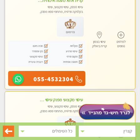
קרית אתא מעסה איכותית מקצועית ללא מין
עיסוי מפנק, עיסוי מקצועי, עיסוי
בקלניקה פרטית, מתחמי ספא מפנק,
עיסוי טנטרה
פרימיום
לפרטים
עיסוי בצפון
מקלחת
חניה חינם
נוספים
קרית ביאליק
עיסוי מרגיע
נקי ומסודר
מקום פרטי
עיסוי מקצועי
תמונה אמיתית
דוברת עיברית
055-4532304
עיסוי מקצועי מפנק עיסוי עם אבנים חמות. מעסה עם תעודות. טיפול מרגיע ומפנק באווירה נעימה ושקטה
עיסוי מפנק, עיסוי מקצועי, עיסוי
בקלניקה פרטית, מתחמי ספא מפנק,
עיסוי טנטרה
קצרין
כל הטיפולים
פלטינה