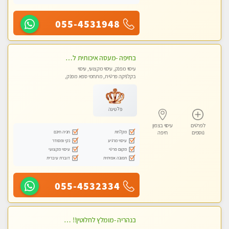
055-4531948
בחיפה -מעסה איכותית לעיסוי טנטרה מקצועי ומרגיעה - WHATSAPP ONLY
עיסוי מפנק, עיסוי מקצועי, עיסוי
בקלניקה פרטית, מתחמי ספא מפנק,
עיסוי טנטרה
פלטינה
לפרטים
עיסוי בצפון
מקלחת
חניה חינם
נוספים
חיפה
עיסוי מרגיע
נקי ומסודר
מקום פרטי
עיסוי מקצועי
תמונה אמיתית
דוברת עיברית
055-4532334
בנהריה -מומלץ לחלוטין!! מעסה יפה איכותית מקצועית ומפנקת מאוד פרטי מומלץ בחום