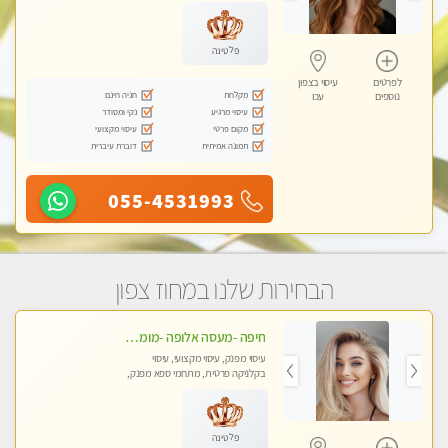
פלטינה
לפרטים
עיסוי בצפון
מקלחת
חניה חינם
נוספים
עכו
עיסוי מרגיע
נקי ומסודר
מקום פרטי
עיסוי מקצועי
תמונה אמיתית
דוברת עיברית
055-4531993
הבחירות שלנו במחוז צפון
חיפה -מעסה אלופה -מומלץ לחלוטין!! כל סוגי העיסויים מעסה מקצועית ואיכותית פרטי!! highly recommended..new in the city- ללא מין !
עיסוי מפנק, עיסוי מקצועי, עיסוי
בקלניקה פרטית, מתחמי ספא מפנק,
עיסוי טנטרה
פלטינה