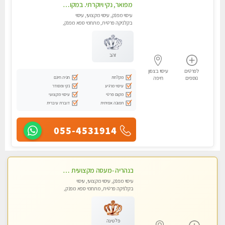
מפואר, נקי ויוקרתי. במקום מבחר מעסות מנוסות לכל סוגי העיסויים.
עיסוי מפנק, עיסוי מקצועי, עיסוי
בקלניקה פרטית, מתחמי ספא מפנק,
עיסוי טנטרה
זהב
לפרטים
עיסוי בצפון
מקלחת
חניה חינם
נוספים
חיפה
עיסוי מרגיע
נקי ומסודר
מקום פרטי
עיסוי מקצועי
תמונה אמיתית
דוברת עיברית
055-4531914
בנהריה -מעסה מקצועית צעירה ואיכותית לעיסוי מרגיע ומפנק VIP-מומלץ לחלוטין! פרטי! ​​​​​​ Highly recommended
עיסוי מפנק, עיסוי מקצועי, עיסוי
בקלניקה פרטית, מתחמי ספא מפנק,
עיסוי טנטרה
פלטינה