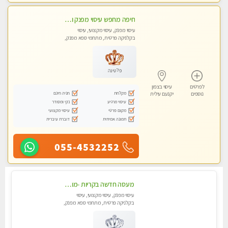
חיפה מחפש עיסוי מפנק ומרגיע ?
עיסוי מפנק, עיסוי מקצועי, עיסוי
בקלניקה פרטית, מתחמי ספא מפנק,
עיסוי טנטרה
פלטינה
לפרטים
עיסוי בצפון
מקלחת
חניה חינם
נוספים
יקנעם עילית
עיסוי מרגיע
נקי ומסודר
מקום פרטי
עיסוי מקצועי
תמונה אמיתית
דוברת עיברית
055-4532252
מעסה חדשה בקריות -מומלץ לחלוטין!! כל סוגי העיסויים מעסה מקצועית ואיכותית פרטי!! highly recommended..new in the city
עיסוי מפנק, עיסוי מקצועי, עיסוי
בקלניקה פרטית, מתחמי ספא מפנק,
מכוני עיסוי מפנק, עיסוי טנטרה