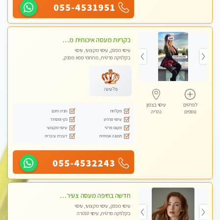
055-4531951
בקריות מעסה איכותית מפנקת ומקצועית עיסוי חלומי ..... ללא מין !!
עיסוי מפנק, עיסוי מקצועי, עיסוי
בקלניקה פרטית, מתחמי ספא מפנק,
מכוני עיסוי מפנק, עיסוי טנטרה
פלטינה
לפרטים
עיסוי בצפון
מקלחת
חניה חינם
נוספים
נהריה
עיסוי מרגיע
נקי ומסודר
מקום פרטי
עיסוי מקצועי
תמונה אמיתית
דוברת עיברית
055-4532243
חדשה בחיפה מעסה צעירה איכותית וקלאסית מזמינה אותך לעיסוי נעים מפנק ומרגיעה+ אבנים חמות וכוסות רוח מומלץ מאוד . . . highly recommended..new in the ci
עיסוי מפנק, עיסוי מקצועי, עיסוי
בקלניקה פרטית, עיסוי טנטרה