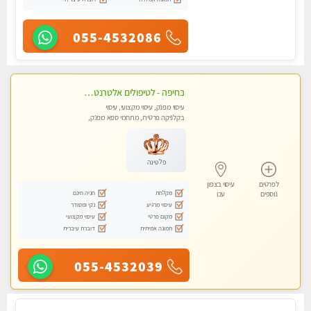
055-4532086
בחיפה - לטיפולים אלטרנטיביים לעיסוי מרגיע ומפנק VIP-מומלץ לחלוטין! פרטי! ​​​​​​ Highly recommended-לקביעת תור נא להתקשר ....
עיסוי מפנק, עיסוי מקצועי, עיסוי
בקלניקה פרטית, מתחמי ספא מפנק,
עיסוי טנטרה
פלטינה
לפרטים
עיסוי בצפון
מקלחת
חניה חינם
נוספים
עכו
עיסוי מרגיע
נקי ומסודר
מקום פרטי
עיסוי מקצועי
תמונה אמיתית
דוברת עיברית
055-4532039