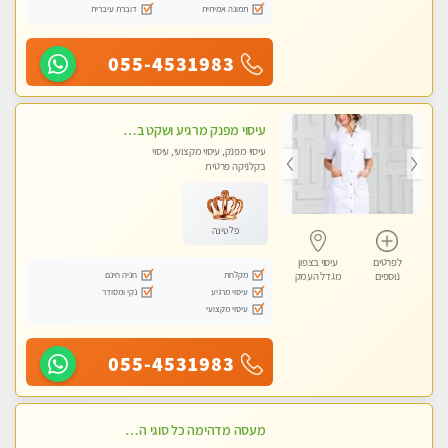
תמונה אמיתית
דוברת עיברית
055-4531983
עיסוי מפנק מרגיע ושקט במקום מדהים עיסוי מושקע מאוד
עיסוי מפנק, עיסוי מקצועי, עיסוי
בקלניקה פרטית
פלטינה
לפרטים
עיסוי בצפון
מקלחת
חניה חינם
נוספים
מגדל העמק
עיסוי מרגיע
נקי ומסודר
עיסוי מקצועי
055-4531983
מעסה מדהימה כל סוגי העיסויים מעסה מקצועית ואיכותית פרטי!!! מוזמן לחוויה בלתי נשכחת!