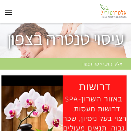
עיסוי טנטרה בצפון
אלטרנטיבי > מחוז צפון