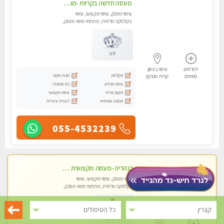
מעסה חדשה בקריות -מומלץ לחלוטין!! כל סוגי העיסויים מעסה מקצועית ואיכותית פרטי!! highly recommended..new in the city
עיסוי מפנק, עיסוי מקצועי, עיסוי
בקלניקה פרטית, מתחמי ספא מפנק,
מכוני עיסוי מפנק, עיסוי טנטרה
זהב
לפרטים
עיסוי בצפון
מקלחת
חניה חינם
נוספים
קרית מוצקין
עיסוי מרגיע
נקי ומסודר
מקום פרטי
עיסוי מקצועי
תמונה אמיתית
דוברת עיברית
055-4532239
בנהריה -מעסה מקצועית צעירה ואיכותית לעיסוי מרגיע ומפנק VIP-מומלץ לחלוטין! פרטי! ​​​​​​ Highly recommended
עיסוי מפנק, עיסוי מקצועי, עיסוי
בקלניקה פרטית, מתחמי ספא מפנק,
עיסוי טנטרה
קצרין
כל הטיפולים
פלטינה