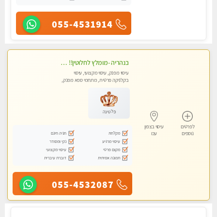
055-4531914
בנהריה -מומלץ לחלוטין!! מעסה יפה איכותית מקצועית ומפנקת מאוד פרטי מומלץ בחום
עיסוי מפנק, עיסוי מקצועי, עיסוי
בקלניקה פרטית, מתחמי ספא מפנק,
מכוני עיסוי מפנק, עיסוי טנטרה
פלטינה
לפרטים
עיסוי בצפון
מקלחת
חניה חינם
נוספים
עכו
עיסוי מרגיע
נקי ומסודר
מקום פרטי
עיסוי מקצועי
תמונה אמיתית
דוברת עיברית
055-4532087