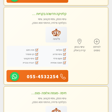
קליניקה חדשהה בקריות מעסה איכותית מפנקת ומקצועית מאוד+נשים +זוגות
עיסוי מפנק, עיסוי מקצועי, עיסוי
בקלניקה פרטית, מתחמי ספא מפנק,
מכוני עיסוי מפנק, עיסוי טנטרה, עיסוי
לנשים בלבד
פלטינה
לפרטים
עיסוי בצפון
מקלחת
חניה חינם
נוספים
קרית ביאליק
עיסוי מרגיע
נקי ומסודר
מקום פרטי
עיסוי מקצועי
תמונה אמיתית
דוברת עיברית
055-4532254
חיפה -מעסה אלופה -מומלץ לחלוטין!! כל סוגי העיסויים מעסה מקצועית ואיכותית פרטי!! highly recommended..new in the city- ללא מין !
עיסוי מפנק, עיסוי מקצועי, עיסוי
בקלניקה פרטית, מתחמי ספא מפנק,
עיסוי טנטרה