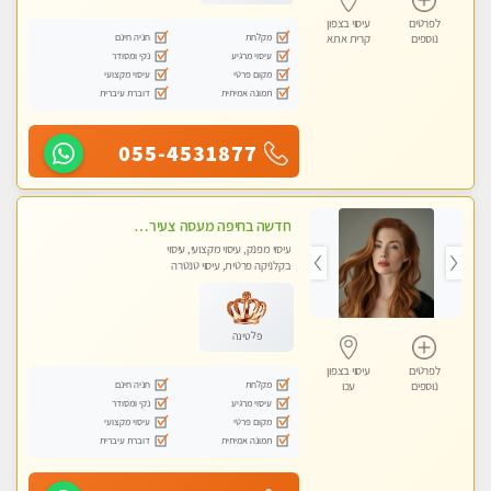
לפרטים
עיסוי בצפון
מקלחת
חניה חינם
נוספים
קרית אתא
עיסוי מרגיע
נקי ומסודר
מקום פרטי
עיסוי מקצועי
תמונה אמיתית
דוברת עיברית
055-4531877
חדשה בחיפה מעסה צעירה איכותית וקלאסית מזמינה אותך לעיסוי נעים מפנק ומרגיעה+ אבנים חמות וכוסות רוח מומלץ מאוד . . . highly recommended..new in the ci
עיסוי מפנק, עיסוי מקצועי, עיסוי
בקלניקה פרטית, עיסוי טנטרה
פלטינה
לפרטים
עיסוי בצפון
מקלחת
חניה חינם
נוספים
עכו
עיסוי מרגיע
נקי ומסודר
מקום פרטי
עיסוי מקצועי
תמונה אמיתית
דוברת עיברית