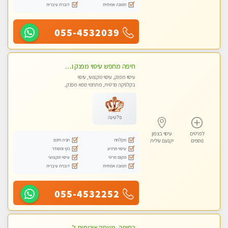
תמונה אמיתית
דוברת עיברית
055-4532039
חיפה מחפש עיסוי מפנק ומרגיע ?
עיסוי מפנק, עיסוי מקצועי, עיסוי
בקלניקה פרטית, מתחמי ספא מפנק,
עיסוי טנטרה
פלטינה
לפרטים
עיסוי בצפון
מקלחת
חניה חינם
נוספים
יקנעם עילית
עיסוי מרגיע
נקי ומסודר
מקום פרטי
עיסוי מקצועי
תמונה אמיתית
דוברת עיברית
055-4532252
בחיפה -מעסה איכותית לעיסוי טנטרה מקצועי ומרגיעה - WHATSAPP ONLY