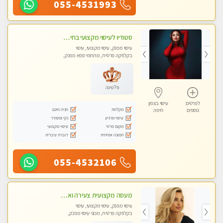
055-4531993
סטודיו לעיסוי מקצועי בחיפה, מרכז הכרמל, מפואר, נקי ויוקרתי. במקום מבחר מעסות מנוסות לכל סוגי העיסויים.
עיסוי מפנק, עיסוי מקצועי, עיסוי
בקלניקה פרטית, מתחמי ספא מפנק,
מכוני עיסוי מפנק, עיסוי טנטרה
פלטינה
לפרטים
עיסוי בצפון
מקלחת
חניה חינם
נוספים
חיפה
עיסוי מרגיע
נקי ומסודר
מקום פרטי
עיסוי מקצועי
תמונה אמיתית
דוברת עיברית
055-4532106
מעסה מקצועית צעירה ואיכותית לעיסוי מרגיע ומפנק VIP-מומלץ לחלוטין! פרטי! ​​​​​​ Highly recommended
עיסוי מפנק, עיסוי מקצועי, עיסוי
בקלניקה פרטית, מכוני עיסוי מפנק,
עיסוי טנטרה