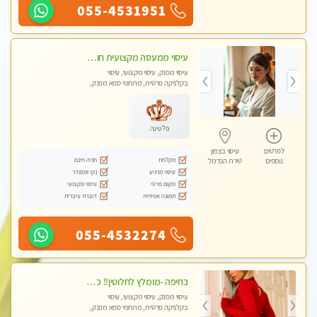
055-4531951
עיסוי ממעסה מקצועית חוויה מעולם אחר שכל אחד צריך לנסות. מעסה צעירה ❤️ללא מין !!!
עיסוי מפנק, עיסוי מקצועי, עיסוי
בקלניקה פרטית, מתחמי ספא מפנק,
עיסוי טנטרה
פלטינה
לפרטים
עיסוי בצפון
מקלחת
חניה חינם
נוספים
טירת הכרמל
עיסוי מרגיע
נקי ומסודר
מקום פרטי
עיסוי מקצועי
תמונה אמיתית
דוברת עיברית
055-4532274
בחיפה -מומלץ לחלוטין!! כל סוגי העיסויים מעסה מקצועית ואיכותית פרטי!!!
עיסוי מפנק, עיסוי מקצועי, עיסוי
בקלניקה פרטית, מתחמי ספא מפנק,