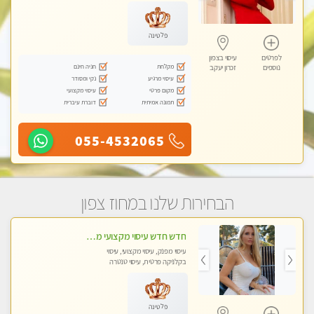
מכוני עיסוי מפנק, עיסוי עד הבית, עיסוי
טנטרה
פלטינה
לפרטים
עיסוי בצפון
מקלחת
חניה חינם
נוספים
זכרון יעקב
עיסוי מרגיע
נקי ומסודר
מקום פרטי
עיסוי מקצועי
תמונה אמיתית
דוברת עיברית
055-4532065
הבחירות שלנו במחוז צפון
חדש חדש עיסוי מקצועי מפנק עיסוי עם אבנים חמות. מעסה עם תעודות. טיפול מרגיע משוחרר באווירה נעימה נקיה ומסודרת
עיסוי מפנק, עיסוי מקצועי, עיסוי
בקלניקה פרטית, עיסוי טנטרה
פלטינה