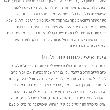
המעסה. באופן כללי, כן חשוב לדעת כי אין כל הבדל מבחינת המקצועיות או
המגע של המעסה. גם אישה וגם גבר יכולים להתאים את עצמם לאופי
העיסוי שתרצו לקבל בכל הקשור לעוצמת המגע, סוג העיסוי וכן הלאה.
מין המעסה רלוונטי בעיקר עבור קהל של אנשים מסורתיים או דתיים, שלא
מעוניינים שבן המין השני יגיע במגע איתם. במידה ואתם אכן דבקים
בצניעות, חשוב מאד ליידע את נציגי הקבלה של מכון העיסוי מראש – זאת
בכדי להבטיח כי עם הגעתכם אל מכון העיסוי תוכלו לקבל את המענה
המלא והמתאים לכם ביותר.
עיסוי אישי כמתנת יום הולדת!
עיסוי בנהריה כמתנת יום הולדת נשמע לכם כמו חלום? בהחלט! לא רק
אתם הייתם חולמים לקבל עיסוי בנהריה שכזה כמתנה, אלא גם היקרים
לכם! בכל שנה מחדש אתם שואלים את עצמכם מה תוכלו להעניק במתנה
לבן או בת הזוג, בן משפחה, מכר, חבר או קולגה מהעבודה. נדמה כי כבר
הענקתם לאורך השנים כל מתנה אפשרית – מפריט לבוש ועד בושם.
במקום להעניק פעם נוספת מתנה חומרית, תוכלו פשוט להעניק מתנה
שהיא כל כולה חוויה של פינוק, שלווה ורוגע. עיסויים בחיפה מתאימים גם