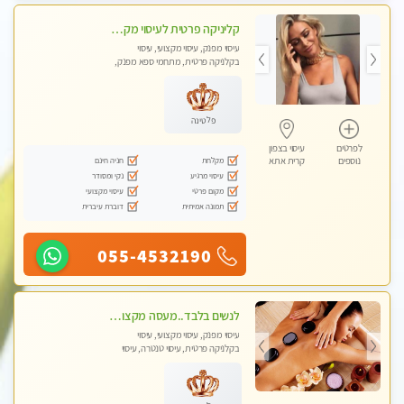
קליניקה פרטית לעיסוי מקצועי ואלטרנטיבי ברמה גבוהה VIP תתקשר ..... highly recommended..new in the city
עיסוי מפנק, עיסוי מקצועי, עיסוי
בקלניקה פרטית, מתחמי ספא מפנק,
מכוני עיסוי מפנק, עיסוי עד הבית, עיסוי
טנטרה, עיסוי מגבר לגבר, עיסוי מגבר
לאישה
פלטינה
לפרטים
עיסוי בצפון
מקלחת
חניה חינם
נוספים
קרית אתא
עיסוי מרגיע
נקי ומסודר
מקום פרטי
עיסוי מקצועי
תמונה אמיתית
דוברת עיברית
055-4532190
לנשים בלבד..מעסה מקצועי לנשים בלבד לעיסוי מרגיע ומפנק VIP-מומלץ לחלוטין! פרטי! ​​​​​​
עיסוי מפנק, עיסוי מקצועי, עיסוי
בקלניקה פרטית, עיסוי טנטרה, עיסוי
מגבר לאישה, עיסוי לנשים בלבד