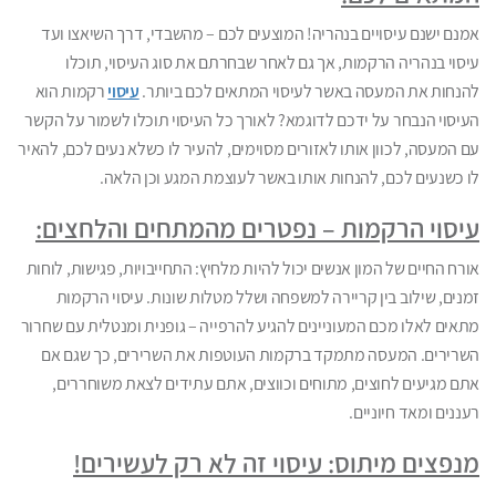
אמנם ישנם עיסויים בנהריה! המוצעים לכם – מהשבדי, דרך השיאצו ועד
עיסוי בנהריה הרקמות, אך גם לאחר שבחרתם את סוג העיסוי, תוכלו
להנחות את המעסה באשר לעיסוי המתאים לכם ביותר.
עיסוי
רקמות הוא
העיסוי הנבחר על ידכם לדוגמא? לאורך כל העיסוי תוכלו לשמור על הקשר
עם המעסה, לכוון אותו לאזורים מסוימים, להעיר לו כשלא נעים לכם, להאיר
לו כשנעים לכם, להנחות אותו באשר לעוצמת המגע וכן הלאה.
עיסוי הרקמות – נפטרים מהמתחים והלחצים:
אורח החיים של המון אנשים יכול להיות מלחיץ: התחייבויות, פגישות, לוחות
זמנים, שילוב בין קריירה למשפחה ושלל מטלות שונות. עיסוי הרקמות
מתאים לאלו מכם המעוניינים להגיע להרפייה – גופנית ומנטלית עם שחרור
השרירים. המעסה מתמקד ברקמות העוטפות את השרירים, כך שגם אם
אתם מגיעים לחוצים, מתוחים וכווצים, אתם עתידים לצאת משוחררים,
רעננים ומאד חיוניים.
מנפצים מיתוס: עיסוי זה לא רק לעשירים!