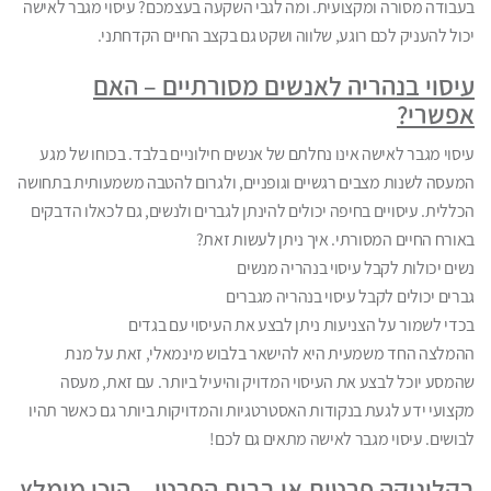
בעבודה מסורה ומקצועית. ומה לגבי השקעה בעצמכם? עיסוי מגבר לאישה
יכול להעניק לכם רוגע, שלווה ושקט גם בקצב החיים הקדחתני.
עיסוי בנהריה לאנשים מסורתיים – האם
אפשרי?
עיסוי מגבר לאישה אינו נחלתם של אנשים חילוניים בלבד. בכוחו של מגע
המעסה לשנות מצבים רגשיים וגופניים, ולגרום להטבה משמעותית בתחושה
הכללית. עיסויים בחיפה יכולים להינתן לגברים ולנשים, גם לכאלו הדבקים
באורח החיים המסורתי. איך ניתן לעשות זאת?
נשים יכולות לקבל עיסוי בנהריה מנשים
גברים יכולים לקבל עיסוי בנהריה מגברים
בכדי לשמור על הצניעות ניתן לבצע את העיסוי עם בגדים
ההמלצה החד משמעית היא להישאר בלבוש מינמאלי, זאת על מנת
שהמסע יוכל לבצע את העיסוי המדויק והיעיל ביותר. עם זאת, מעסה
מקצועי ידע לגעת בנקודות האסטרטגיות והמדויקות ביותר גם כאשר תהיו
לבושים. עיסוי מגבר לאישה מתאים גם לכם!
בקליניקה פרטית או בבית הפרטי – היכן מומלץ