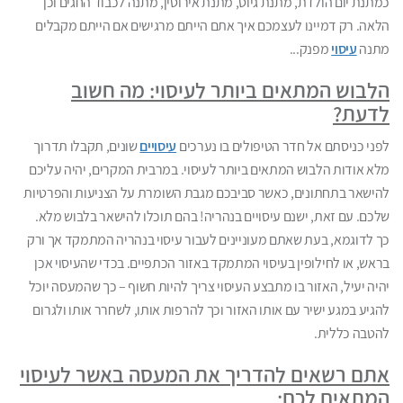
כמתנת יום הולדת, מתנת גיוס, מתנת אירוסין, מתנה לכבוד החגים וכן
הלאה. רק דמיינו לעצמכם איך אתם הייתם מרגישים אם הייתם מקבלים
מתנה
עיסוי
מפנק...
הלבוש המתאים ביותר לעיסוי: מה חשוב
לדעת?
לפני כניסתם אל חדר הטיפולים בו נערכים
עיסויים
שונים, תקבלו תדרוך
מלא אודות הלבוש המתאים ביותר לעיסוי. במרבית המקרים, יהיה עליכם
להישאר בתחתונים, כאשר סביבכם מגבת השומרת על הצניעות והפרטיות
שלכם. עם זאת, ישנם עיסויים בנהריה! בהם תוכלו להישאר בלבוש מלא.
כך לדוגמא, בעת שאתם מעוניינים לעבור עיסוי בנהריה המתמקד אך ורק
בראש, או לחילופין בעיסוי המתמקד באזור הכתפיים. בכדי שהעיסוי אכן
יהיה יעיל, האזור בו מתבצע העיסוי צריך להיות חשוף – כך שהמעסה יוכל
להגיע במגע ישיר עם אותו האזור וכך להרפות אותו, לשחרר אותו ולגרום
להטבה כללית.
אתם רשאים להדריך את המעסה באשר לעיסוי
המתאים לכם: