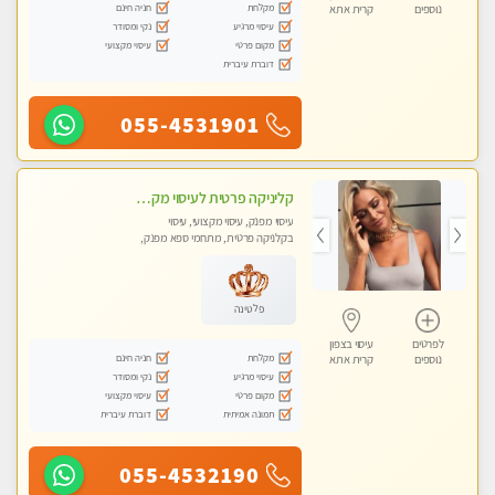
מקלחת
חניה חינם
נוספים
קרית אתא
עיסוי מרגיע
נקי ומסודר
מקום פרטי
עיסוי מקצועי
דוברת עיברית
055-4531901
קליניקה פרטית לעיסוי מקצועי ואלטרנטיבי ברמה גבוהה VIP תתקשר ..... highly recommended..new in the city
עיסוי מפנק, עיסוי מקצועי, עיסוי
בקלניקה פרטית, מתחמי ספא מפנק,
מכוני עיסוי מפנק, עיסוי עד הבית, עיסוי
טנטרה, עיסוי מגבר לגבר, עיסוי מגבר
לאישה
פלטינה
לפרטים
עיסוי בצפון
מקלחת
חניה חינם
נוספים
קרית אתא
עיסוי מרגיע
נקי ומסודר
מקום פרטי
עיסוי מקצועי
תמונה אמיתית
דוברת עיברית
055-4532190