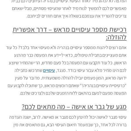
המלצה לא לנהוג מיד לאחר העיסוי. עיסויים בנהריה הניתנים לכם בבית
מאפשרים לכם להמשיך לנוח מיד לאחר שהעיסוי מסתיים, מבלי שאתם
צריכים להטריד את עצמכם בשאלה איך אתם חוזרים לביתכם.
רכישת מספר עיסויים מראש – דרך אפשרית
להוזלה:
אתם רוצים ליהנות ממספר עיסויים בנהריה ולא מעיסוי אחד בלבד? כל עוד
אתם מעוניינים בחבילת טיפולים, כדאי ליידע את המעסה כבר מהרגע
הראשון. כל עוד תקבעו עם המעסה בכל פעם מחדש, הרי שהמחיר שיוצע
לכם הינו מחיר מלא עבור עיסוי בודד. מנגד,
עיסויים
שתרכשו כחבילה
ידועה מראש, המון פעמים יובילו להוזלה משמעותית. מדובר על מעין
"כרטיסיית עיסויים בנהריה!" שאתם רוכשים מראש, כך שתוכלו לקבוע עם
המעסה מפעם לפעם בהתאם ללוח הזמנים שלכם ולצרכים שלכם.
מגע של גבר או אישה – מה מתאים לכם?
עיסוי מגבר לאישה יכול להינתן לכם מגבר או מאישה. לרוב, ישנה העדפה
ברורה לכל אחד, כך שבמעמד תיאום העיסוי הבא, גם מתאמים את מין