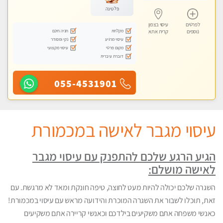
פלטינה
לפרטים
עיסוי בצפון
מקלחת
חניה חינם
נוספים
קרית אתא
עיסוי מרגיע
נקי ומסודר
מקום פרטי
עיסוי מקצועי
דוברת עיברית
055-4531901
עיסוי מגבר לאישה במכמורת
הגיע הרגע שלכם להתפנק עם עיסוי מגבר
לאישה מושלם:
השגרה שלכם יכולה להיות מעט לחוצה, טיפה חונקת ומאד לא מרגשת. עם
זאת, תוכלו לשבור את השגרה המוכרת והידועה מראש עם עיסוי במכמורת!
כאנשי משפחה אתם משקיעים בילדכם וכאנשי קריירה אתם משקיעים