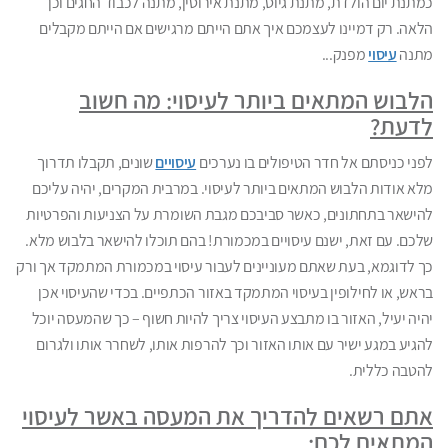
כמתנת יום הולדת, מתנת גיוס, מתנת אירוסין, מתנה לכבוד החגים וכן
הלאה. רק דמיינו לעצמכם איך אתם הייתם מרגישים אם הייתם מקבלים
מתנה
עיסוי
מפנק...
הלבוש המתאים ביותר לעיסוי: מה חשוב
לדעת?
לפני כניסתם אל חדר הטיפולים בו נערכים
עיסויים
שונים, תקבלו תדרוך
מלא אודות הלבוש המתאים ביותר לעיסוי. במרבית המקרים, יהיה עליכם
להישאר בתחתונים, כאשר סביבכם מגבת השומרת על הצניעות והפרטיות
שלכם. עם זאת, ישנם עיסויים במכמורת! בהם תוכלו להישאר בלבוש מלא.
כך לדוגמא, בעת שאתם מעוניינים לעבור עיסוי במכמורת המתמקד אך ורק
בראש, או לחילופין בעיסוי המתמקד באזור הכתפיים. בכדי שהעיסוי אכן
יהיה יעיל, האזור בו מתבצע העיסוי צריך להיות חשוף – כך שהמעסה יוכל
להגיע במגע ישיר עם אותו האזור וכך להרפות אותו, לשחרר אותו ולגרום
להטבה כללית.
אתם רשאים להדריך את המעסה באשר לעיסוי
המתאים לכם: