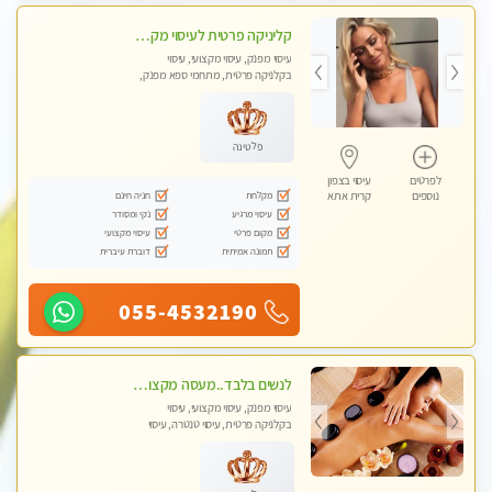
קליניקה פרטית לעיסוי מקצועי ואלטרנטיבי ברמה גבוהה VIP תתקשר ..... highly recommended..new in the city
עיסוי מפנק, עיסוי מקצועי, עיסוי
בקלניקה פרטית, מתחמי ספא מפנק,
מכוני עיסוי מפנק, עיסוי עד הבית, עיסוי
טנטרה, עיסוי מגבר לגבר, עיסוי מגבר
לאישה
פלטינה
לפרטים
עיסוי בצפון
מקלחת
חניה חינם
נוספים
קרית אתא
עיסוי מרגיע
נקי ומסודר
מקום פרטי
עיסוי מקצועי
תמונה אמיתית
דוברת עיברית
055-4532190
לנשים בלבד..מעסה מקצועי לנשים בלבד לעיסוי מרגיע ומפנק VIP-מומלץ לחלוטין! פרטי! ​​​​​​
עיסוי מפנק, עיסוי מקצועי, עיסוי
בקלניקה פרטית, עיסוי טנטרה, עיסוי
מגבר לאישה, עיסוי לנשים בלבד