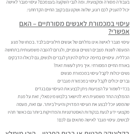
בעבודה מסורה ומקצועית. ומה לגבי השקעה בעצמכם? עיסוי מגבר לאישה
יכול להעניק לכם רוגע, שלווה ושקט גם בקצב החיים הקדחתני.
עיסוי במכמורת לאנשים מסורתיים – האם
אפשרי?
עיסוי מגבר לאישה אינו נחלתם של אנשים חילוניים בלבד. בכוחו של מגע
המעסה לשנות מצבים רגשיים וגופניים, ולגרום להטבה משמעותית בתחושה
הכללית. עיסויים בחיפה יכולים להינתן לגברים ולנשים, גם לכאלו הדבקים
באורח החיים המסורתי. איך ניתן לעשות זאת?
נשים יכולות לקבל עיסוי במכמורת מנשים
גברים יכולים לקבל עיסוי במכמורת מגברים
בכדי לשמור על הצניעות ניתן לבצע את העיסוי עם בגדים
ההמלצה החד משמעית היא להישאר בלבוש מינמאלי, זאת על מנת
שהמסע יוכל לבצע את העיסוי המדויק והיעיל ביותר. עם זאת, מעסה
מקצועי ידע לגעת בנקודות האסטרטגיות והמדויקות ביותר גם כאשר תהיו
לבושים. עיסוי מגבר לאישה מתאים גם לכם!
בקליניקה פרטית או בבית הפרטי – היכן מומלץ