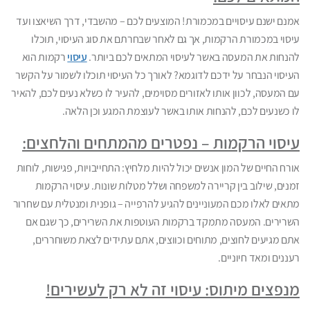
אמנם ישנם עיסויים במכמורת! המוצעים לכם – מהשבדי, דרך השיאצו ועד
עיסוי במכמורת הרקמות, אך גם לאחר שבחרתם את סוג העיסוי, תוכלו
להנחות את המעסה באשר לעיסוי המתאים לכם ביותר.
עיסוי
רקמות הוא
העיסוי הנבחר על ידכם לדוגמא? לאורך כל העיסוי תוכלו לשמור על הקשר
עם המעסה, לכוון אותו לאזורים מסוימים, להעיר לו כשלא נעים לכם, להאיר
לו כשנעים לכם, להנחות אותו באשר לעוצמת המגע וכן הלאה.
עיסוי הרקמות – נפטרים מהמתחים והלחצים:
אורח החיים של המון אנשים יכול להיות מלחיץ: התחייבויות, פגישות, לוחות
זמנים, שילוב בין קריירה למשפחה ושלל מטלות שונות. עיסוי הרקמות
מתאים לאלו מכם המעוניינים להגיע להרפייה – גופנית ומנטלית עם שחרור
השרירים. המעסה מתמקד ברקמות העוטפות את השרירים, כך שגם אם
אתם מגיעים לחוצים, מתוחים וכווצים, אתם עתידים לצאת משוחררים,
רעננים ומאד חיוניים.
מנפצים מיתוס: עיסוי זה לא רק לעשירים!