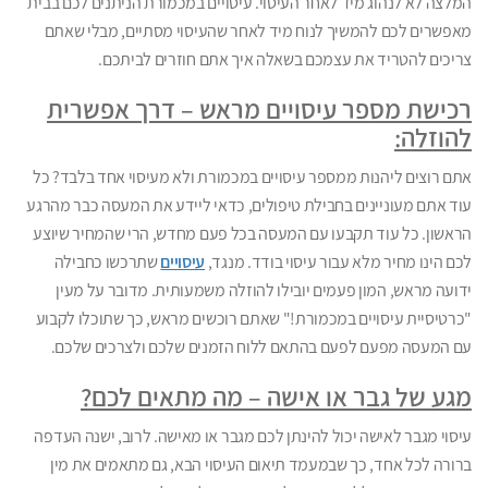
המלצה לא לנהוג מיד לאחר העיסוי. עיסויים במכמורת הניתנים לכם בבית
מאפשרים לכם להמשיך לנוח מיד לאחר שהעיסוי מסתיים, מבלי שאתם
צריכים להטריד את עצמכם בשאלה איך אתם חוזרים לביתכם.
רכישת מספר עיסויים מראש – דרך אפשרית
להוזלה:
אתם רוצים ליהנות ממספר עיסויים במכמורת ולא מעיסוי אחד בלבד? כל
עוד אתם מעוניינים בחבילת טיפולים, כדאי ליידע את המעסה כבר מהרגע
הראשון. כל עוד תקבעו עם המעסה בכל פעם מחדש, הרי שהמחיר שיוצע
לכם הינו מחיר מלא עבור עיסוי בודד. מנגד,
עיסויים
שתרכשו כחבילה
ידועה מראש, המון פעמים יובילו להוזלה משמעותית. מדובר על מעין
"כרטיסיית עיסויים במכמורת!" שאתם רוכשים מראש, כך שתוכלו לקבוע
עם המעסה מפעם לפעם בהתאם ללוח הזמנים שלכם ולצרכים שלכם.
מגע של גבר או אישה – מה מתאים לכם?
עיסוי מגבר לאישה יכול להינתן לכם מגבר או מאישה. לרוב, ישנה העדפה
ברורה לכל אחד, כך שבמעמד תיאום העיסוי הבא, גם מתאמים את מין