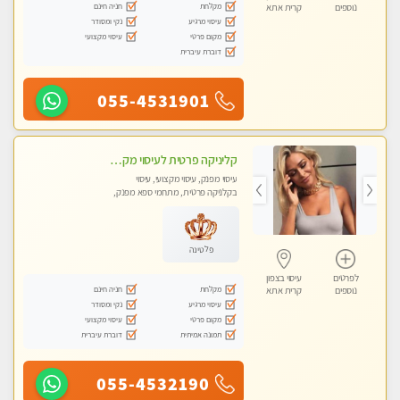
מקלחת
חניה חינם
נוספים
קרית אתא
עיסוי מרגיע
נקי ומסודר
מקום פרטי
עיסוי מקצועי
דוברת עיברית
055-4531901
קליניקה פרטית לעיסוי מקצועי ואלטרנטיבי ברמה גבוהה VIP תתקשר ..... highly recommended..new in the city
עיסוי מפנק, עיסוי מקצועי, עיסוי
בקלניקה פרטית, מתחמי ספא מפנק,
מכוני עיסוי מפנק, עיסוי עד הבית, עיסוי
טנטרה, עיסוי מגבר לגבר, עיסוי מגבר
לאישה
פלטינה
לפרטים
עיסוי בצפון
מקלחת
חניה חינם
נוספים
קרית אתא
עיסוי מרגיע
נקי ומסודר
מקום פרטי
עיסוי מקצועי
תמונה אמיתית
דוברת עיברית
055-4532190