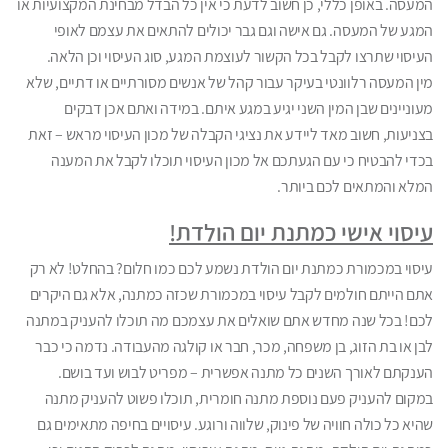
המעסה. באופן כללי, כן חשוב לדעת כי אין כל הבדל מבחינת המקצועיות או
המגע של המעסה. גם אישה וגם גבר יכולים להתאים את עצמם לאופי
העיסוי שתרצו לקבל בכל הקשור לעוצמת המגע, סוג העיסוי וכן הלאה.
מין המעסה רלוונטי בעיקר עבור קהל של אנשים מסורתיים או דתיים, שלא
מעוניינים שבן המין השני יגיע במגע איתם. במידה ואתם אכן דבקים
בצניעות, חשוב מאד ליידע את נציגי הקבלה של מכון העיסוי מראש – זאת
בכדי להבטיח כי עם הגעתכם אל מכון העיסוי תוכלו לקבל את המענה
המלא והמתאים לכם ביותר.
עיסוי אישי כמתנת יום הולדת!
עיסוי במכמורת כמתנת יום הולדת נשמע לכם כמו חלום? בהחלט! לא רק
אתם הייתם חולמים לקבל עיסוי במכמורת שכזה כמתנה, אלא גם היקרים
לכם! בכל שנה מחדש אתם שואלים את עצמכם מה תוכלו להעניק במתנה
לבן או בת הזוג, בן משפחה, מכר, חבר או קולגה מהעבודה. נדמה כי כבר
הענקתם לאורך השנים כל מתנה אפשרית – מפריט לבוש ועד בושם.
במקום להעניק פעם נוספת מתנה חומרית, תוכלו פשוט להעניק מתנה
שהיא כל כולה חוויה של פינוק, שלווה ורוגע. עיסויים בחיפה מתאימים גם