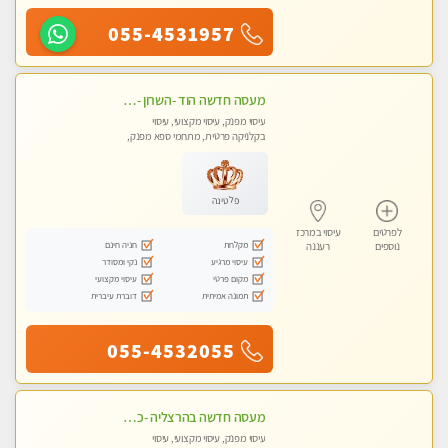
055-4531957
מעסה חדשה הוד -השרון -כל סוגי העיסויים מעסה מקצועית ואיכותית פרטי!!!מומלץ לחלוטין!!
עיסוי מפנק, עיסוי מקצועי, עיסוי
בקלניקה פרטית, מתחמי ספא מפנק,
עיסוי טנטרה
פלטינה
לפרטים
עיסוי במרכז
מקלחת
חניה חינם
נוספים
רעננה
עיסוי מרגיע
נקי ומסודר
מקום פרטי
עיסוי מקצועי
תמונה אמיתית
דוברת עיברית
055-4532055
מעסה חדשה בהרצליה -כל סוגי העיסויים מעסה מקצועית ואיכותית פרטי!!!מומלץ לחלוטין!! אירוח ברמה אחרת ...כולל שתיה חמה/קרה + בקבוק מים
עיסוי מפנק, עיסוי מקצועי, עיסוי