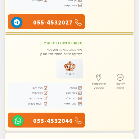
עיסוי מקצועי
055-4532027
מעסה חדשה בכפר- סבא -מומלץ לחלוטין!!!! מעסה מקצועית צעירה ואיכותית פרטי!!!
עיסוי מפנק, עיסוי מקצועי, עיסוי
בקלניקה פרטית, מתחמי ספא מפנק,
עיסוי טנטרה
פלטינה
לפרטים
עיסוי במרכז
מקלחת
חניה חינם
נוספים
כפר סבא
עיסוי מרגיע
נקי ומסודר
מקום פרטי
עיסוי מקצועי
תמונה אמיתית
דוברת עיברית
055-4532046