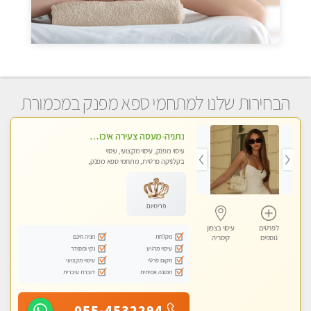
הבחירות שלנו למתחמי ספא מפנק במכמורת
נתניה-מעסה צעירה איכותית וקלאסית מזמינה אותך לעיסוי נעים מפנק ומרגיע . . . ללא מין ! highly recommended..new in the city
עיסוי מפנק, עיסוי מקצועי, עיסוי
בקלניקה פרטית, מתחמי ספא מפנק,
עיסוי טנטרה
פרימיום
לפרטים
עיסוי בצפון
מקלחת
חניה חינם
נוספים
קיסריה
עיסוי מרגיע
נקי ומסודר
מקום פרטי
עיסוי מקצועי
תמונה אמיתית
דוברת עיברית
055-4532294