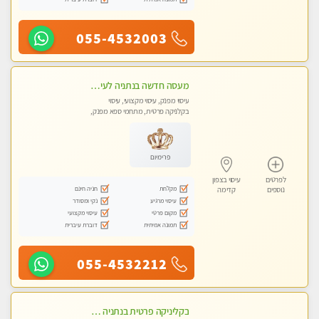
055-4532003
מעסה חדשה בנתניה לעיסוי מיוחד ואיכותי. הנאה מובטחת !
עיסוי מפנק, עיסוי מקצועי, עיסוי
בקלניקה פרטית, מתחמי ספא מפנק,
עיסוי טנטרה
פרימיום
לפרטים
עיסוי בצפון
מקלחת
חניה חינם
נוספים
קדימה
עיסוי מרגיע
נקי ומסודר
מקום פרטי
עיסוי מקצועי
תמונה אמיתית
דוברת עיברית
055-4532212
בקליניקה פרטית בנתניה עיסוי לחידוש אנרגיות עיסוי חלומי מומלץ מאוד ללא מין! highly recommended new in the city