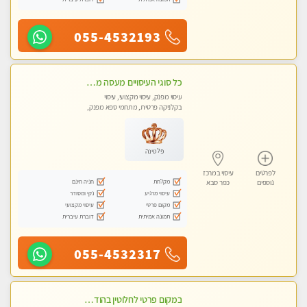
055-4532193
כל סוגי העיסויים מעסה מקצועית ואיכותית פרטי!!!
עיסוי מפנק, עיסוי מקצועי, עיסוי
בקלניקה פרטית, מתחמי ספא מפנק,
עיסוי טנטרה
פלטינה
לפרטים
עיסוי במרכז
מקלחת
חניה חינם
נוספים
כפר סבא
עיסוי מרגיע
נקי ומסודר
מקום פרטי
עיסוי מקצועי
תמונה אמיתית
דוברת עיברית
055-4532317
במקום פרטי לחלוטין בהוד השרון באווירה שקטה ונעימה לחוויה של רוגע מפנק מומלץ מאוד מאוד