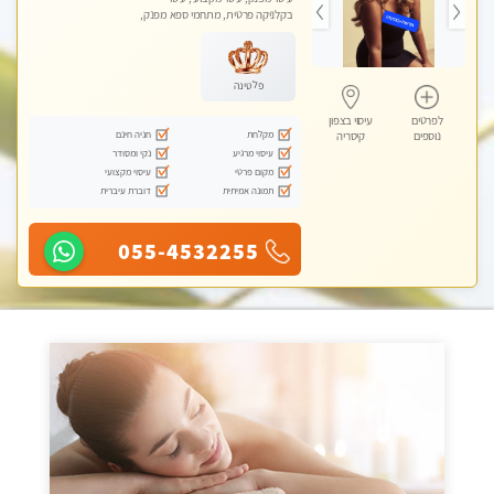
בקלניקה פרטית, מתחמי ספא מפנק,
עיסוי עד הבית
פלטינה
לפרטים
עיסוי בצפון
מקלחת
חניה חינם
נוספים
קיסריה
עיסוי מרגיע
נקי ומסודר
מקום פרטי
עיסוי מקצועי
תמונה אמיתית
דוברת עיברית
055-4532255