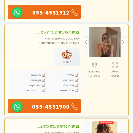
055-4531912
בנתניה-מעסה צעירה איכותית וקלאסית מזמינה אותך לעיסוי נעים מפנק ומרגיע
עיסוי מפנק, עיסוי מקצועי, עיסוי
בקלניקה פרטית, מתחמי ספא מפנק,
עיסוי טנטרה
פלטינה
לפרטים
עיסוי בצפון
מקלחת
חניה חינם
נוספים
פרדס חנה
עיסוי מרגיע
נקי ומסודר
מקום פרטי
עיסוי מקצועי
תמונה אמיתית
דוברת עיברית
055-4531900
בנתניה פרטי מעסה מזמינה אותך למפגש אחד על אחד בלי שותפות! פינוק מרגיע vip
עיסוי מפנק, עיסוי מקצועי, עיסוי