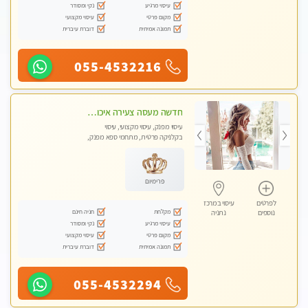
עיסוי מרגיע
נקי ומסודר
מקום פרטי
עיסוי מקצועי
תמונה אמיתית
דוברת עיברית
055-4532216
חדשה מעסה צעירה איכותית וקלאסית מזמינה אותך לעיסוי נעים מפנק ומרגיע . . . highly recommended..new in the city
עיסוי מפנק, עיסוי מקצועי, עיסוי
בקלניקה פרטית, מתחמי ספא מפנק,
עיסוי טנטרה
פרימיום
לפרטים
עיסוי במרכז
מקלחת
חניה חינם
נוספים
נתניה
עיסוי מרגיע
נקי ומסודר
מקום פרטי
עיסוי מקצועי
תמונה אמיתית
דוברת עיברית
055-4532294