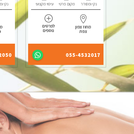
נקי ומסודר
מקום פרטי
עיסוי מקצועי
נקי ומ
לפרטים
מחוז צפון
מח
נוספים
צפת
כ
2050
055-4532017