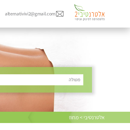
alternativivi2@gmail.com
מטולה
אלטרנטיבי > מחוז