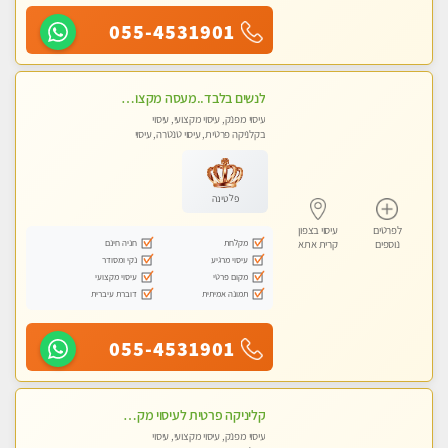
055-4531901
לנשים בלבד..מעסה מקצועי לנשים בלבד לעיסוי מרגיע ומפנק VIP-מומלץ לחלוטין! פרטי! ​​​​​​
עיסוי מפנק, עיסוי מקצועי, עיסוי
בקלניקה פרטית, עיסוי טנטרה, עיסוי
מגבר לאישה, עיסוי לנשים בלבד
פלטינה
לפרטים
עיסוי בצפון
מקלחת
חניה חינם
נוספים
קרית אתא
עיסוי מרגיע
נקי ומסודר
מקום פרטי
עיסוי מקצועי
תמונה אמיתית
דוברת עיברית
055-4531901
קליניקה פרטית לעיסוי מקצועי ואלטרנטיבי ברמה גבוהה VIP תתקשר ..... highly recommended..new in the city
עיסוי מפנק, עיסוי מקצועי, עיסוי