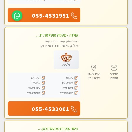
055-4531951
אולגה - מעסה מושלמת חדשה בעיר ! בחיפה- טל 052-5738058
עיסוי מפנק, עיסוי מקצועי, עיסוי
בקלניקה פרטית, מכוני עיסוי מפנק,
עיסוי טנטרה
פלטינה
לפרטים
עיסוי בצפון
מקלחת
חניה חינם
נוספים
קרית אתא
עיסוי מרגיע
נקי ומסודר
מקום פרטי
עיסוי מקצועי
תמונה אמיתית
דוברת עיברית
055-4532001
עיסוי טנטרה ממעסה מקצועית חוויה מעולם אחר שכל אחד צריך לנסות ללא מין !!!