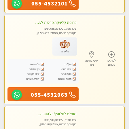
055-4532101
בחיפה-קליניקה פרטית לעיסוי מקצועי ואלטרנטיבי ברמה גבוהה VIP תתקשר ..... highly recommended..new in the city
עיסוי מפנק, עיסוי מקצועי, עיסוי
בקלניקה פרטית, מתחמי ספא מפנק,
עיסוי טנטרה
פלטינה
לפרטים
עיסוי בחיפה
מקלחת
חניה חינם
נוספים
נשר
עיסוי מרגיע
נקי ומסודר
מקום פרטי
עיסוי מקצועי
תמונה אמיתית
דוברת עיברית
055-4532063
מומלץ לחלוטין! כל סוגי העיסויים מעסה מקצועית ואיכותית פרטי!!!
עיסוי מפנק, עיסוי מקצועי, עיסוי
בקלניקה פרטית, מכוני עיסוי מפנק,
עיסוי טנטרה