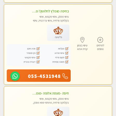
בחיפה מומלץ לחלוטין!! מעסה יפה איכותית מקצועית ומפנקת מאוד פרטי מומלץ בחום.עיסוי מפנק מאוווד.
עיסוי מפנק, עיסוי מקצועי, עיסוי
בקלניקה פרטית, עיסוי עד הבית, עיסוי
טנטרה
פלטינה
לפרטים
עיסוי בצפון
מקלחת
חניה חינם
נוספים
קרית אתא
עיסוי מרגיע
נקי ומסודר
מקום פרטי
עיסוי מקצועי
תמונה אמיתית
דוברת עיברית
055-4531948
חיפה -מעסה אלופה -מומלץ לחלוטין!! כל סוגי העיסויים מעסה מקצועית ואיכותית פרטי!! highly recommended..new in the city- ללא מין !
עיסוי מפנק, עיסוי מקצועי, עיסוי
בקלניקה פרטית, מתחמי ספא מפנק,
עיסוי טנטרה