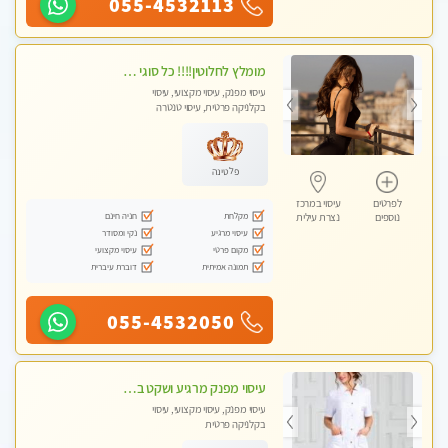
055-4532113
מומלץ לחלוטין!!!! כל סוגי העיסויים מעסה מקצועית ואיכותית פרטי!!!
עיסוי מפנק, עיסוי מקצועי, עיסוי
בקלניקה פרטית, עיסוי טנטרה
פלטינה
לפרטים
עיסוי במרכז
מקלחת
חניה חינם
נוספים
נצרת עילית
עיסוי מרגיע
נקי ומסודר
מקום פרטי
עיסוי מקצועי
תמונה אמיתית
דוברת עיברית
055-4532050
עיסוי מפנק מרגיע ושקט במקום מדהים עיסוי מושקע מאוד לכל שרירי הגוף...מומלץ!! פרטי !!+ לזוגות
עיסוי מפנק, עיסוי מקצועי, עיסוי
בקלניקה פרטית