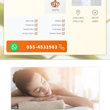
פלטינה
לפרטים
עיסוי במרכז
מקלחת
חניה חינם
נוספים
נצרת עילית
עיסוי מרגיע
נקי ומסודר
מקום פרטי
עיסוי מקצועי
תמונה אמיתית
דוברת עיברית
055-4531983