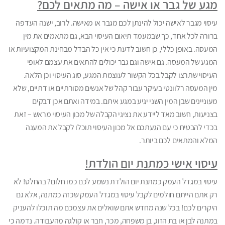
מגע של גבר או אישה – מה מתאים לכם?
עיסוי מגבר לאישה יכול להינתן לכם מגבר או מאישה. לרוב, ישנה העדפה
ברורה לכל אחד, כך שבמעמד תיאום העיסוי הבא, גם מתאמים את מין
המעסה. באופן כללי, כן חשוב לדעת כי אין כל הבדל מבחינת המקצועיות או
המגע של המעסה. גם אישה וגם גבר יכולים להתאים את עצמם לאופי
העיסוי שתרצו לקבל בכל הקשור לעוצמת המגע, סוג העיסוי וכן הלאה.
מין המעסה רלוונטי בעיקר עבור קהל של אנשים מסורתיים או דתיים, שלא
מעוניינים שבן המין השני יגיע במגע איתם. במידה ואתם אכן דבקים
בצניעות, חשוב מאד ליידע את נציגי הקבלה של מכון העיסוי מראש – זאת
בכדי להבטיח כי עם הגעתכם אל מכון העיסוי תוכלו לקבל את המענה
המלא והמתאים לכם ביותר.
עיסוי אישי כמתנת יום הולדת!
עיסוי במגדל העמק כמתנת יום הולדת נשמע לכם כמו חלום? בהחלט! לא
רק אתם הייתם חולמים לקבל עיסוי במגדל העמק שכזה כמתנה, אלא גם
היקרים לכם! בכל שנה מחדש אתם שואלים את עצמכם מה תוכלו להעניק
במתנה לבן או בת הזוג, בן משפחה, מכר, חבר או קולגה מהעבודה. נדמה כי