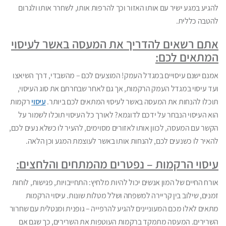
להגיע במגע ישיר עם אותו האזור וכך להרפות אותו, לשחרר אותו ולגרום
להטבה כללית.
אתם רשאים להדריך את המעסה באשר לעיסוי
המתאים לכם:
אמנם ישנם עיסויים במגדל העמק! המוצעים לכם – מהשבדי, דרך השיאצו
ועד עיסוי במגדל העמק הרקמות, אך גם לאחר שבחרתם את סוג העיסוי,
תוכלו להנחות את המעסה באשר לעיסוי המתאים לכם ביותר.
עיסוי
רקמות
הוא העיסוי הנבחר על ידכם לדוגמא? לאורך כל העיסוי תוכלו לשמור על
הקשר עם המעסה, לכוון אותו לאזורים מסוימים, להעיר לו כשלא נעים לכם,
להאיר לו כשנעים לכם, להנחות אותו באשר לעוצמת המגע וכן הלאה.
עיסוי הרקמות – נפטרים מהמתחים והלחצים:
אורח החיים של המון אנשים יכול להיות מלחיץ: התחייבויות, פגישות, לוחות
זמנים, שילוב בין קריירה למשפחה ושלל מטלות שונות. עיסוי הרקמות
מתאים לאלו מכם המעוניינים להגיע להרפייה – גופנית ומנטלית עם שחרור
השרירים. המעסה מתמקד ברקמות העוטפות את השרירים, כך שגם אם