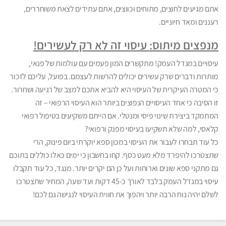
אתם מגיעים לחוצים, מתוחים וכווצים, אתם עתידים לצאת משוחררים,
רעננים ומאד חיוניים.
מנפצים מיתוס: עיסוי זה לא רק לעשירים!
עיסויים במגדל העמק! מתקשרים המון פעמים עם עולמות של פנאי,
מותרות ודברים שרק עשירים יכולים להרשות לעצמם. בפועל, עליכם לזכור
כי המטרה העיקרית של העיסוי היא להביא אתכם למצב של רגיעה ושחרור.
זו הסיבה כי אחד העיסויים הנפוצים ביותר הוא העיסוי הרפואי – זה
המתמקד ביצירת שינוי פיסי ומנטלי. אם הייתם משקיעים בטיפול רפואי
קלאסי, למה שלא תשקיעו בעיסוי מפנק ורפואי?
כל עוד תבחרו לעבור את העיסוי במכון ספא יוקרתי ביום פינוק, הרי
שתצטרכו להיפרד מלא מעט כסף. קחו בחשבון כי ימים כאלו כוללים בתוכם
גם מתקני ספא שונים וארוחות ועל כן הם יקרים יותר. מנגד, כל עוד תקבלו
עיסוי במגדל העמק בלבד לאורך כ-45 דקות ועד שעה, המחיר שתצטרכו
לשלם יהיה נוח הרבה יותר ויהפוך את חווית העיסוי לנגישה גם לכם!