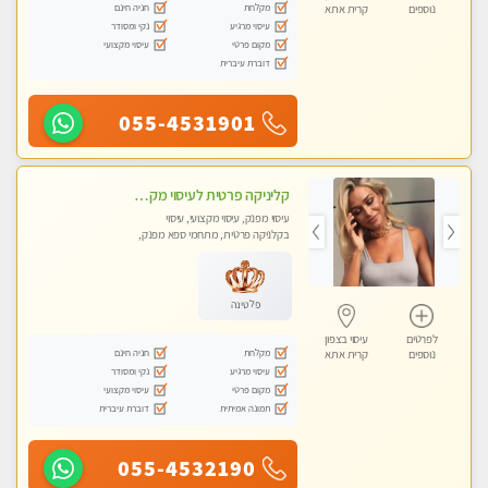
מקלחת
חניה חינם
נוספים
קרית אתא
עיסוי מרגיע
נקי ומסודר
מקום פרטי
עיסוי מקצועי
דוברת עיברית
055-4531901
קליניקה פרטית לעיסוי מקצועי ואלטרנטיבי ברמה גבוהה VIP תתקשר ..... highly recommended..new in the city
עיסוי מפנק, עיסוי מקצועי, עיסוי
בקלניקה פרטית, מתחמי ספא מפנק,
מכוני עיסוי מפנק, עיסוי עד הבית, עיסוי
טנטרה, עיסוי מגבר לגבר, עיסוי מגבר
לאישה
פלטינה
לפרטים
עיסוי בצפון
מקלחת
חניה חינם
נוספים
קרית אתא
עיסוי מרגיע
נקי ומסודר
מקום פרטי
עיסוי מקצועי
תמונה אמיתית
דוברת עיברית
055-4532190