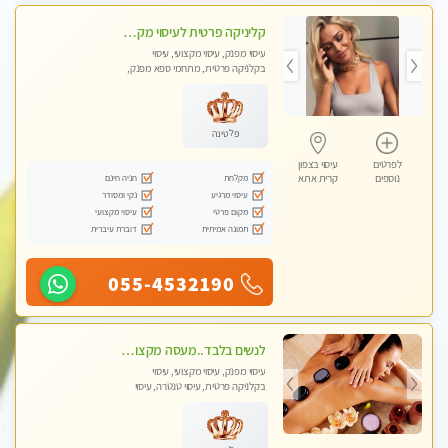
קליניקה פרטית לעיסוי מקצועי ואלטרנטיבי ברמה גבוהה VIP תתקשר ..... highly recommended..new in the city
עיסוי מפנק, עיסוי מקצועי, עיסוי
בקלניקה פרטית, מתחמי ספא מפנק,
מכוני עיסוי מפנק, עיסוי עד הבית, עיסוי
טנטרה, עיסוי מגבר לגבר, עיסוי מגבר
לאישה
פלטינה
לפרטים
עיסוי בצפון
מקלחת
חניה חינם
נוספים
קרית אתא
עיסוי מרגיע
נקי ומסודר
מקום פרטי
עיסוי מקצועי
תמונה אמיתית
דוברת עיברית
055-4532190
לנשים בלבד..מעסה מקצועי לנשים בלבד לעיסוי מרגיע ומפנק VIP-מומלץ לחלוטין! פרטי! ​​​​​​
עיסוי מפנק, עיסוי מקצועי, עיסוי
בקלניקה פרטית, עיסוי טנטרה, עיסוי
מגבר לאישה, עיסוי לנשים בלבד