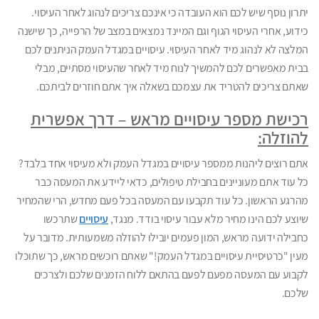
יתרון נוסף שיש לכם הוא העובדה כי אינכם צריכים לנהוג לאחר העיסוי.
כידוע, אחרי העיסוי הגוף וגם המיינד נמצאים במצב של הרפייה, כך שישנה
המלצה לא לנהוג מיד לאחר העיסוי. עיסויים במגדל העמק הניתנים לכם
בבית מאפשרים לכם להמשיך לנוח מיד לאחר שהעיסוי מסתיים, מבלי
שאתם צריכים להטריד את עצמכם בשאלה איך אתם חוזרים לביתכם.
רכישת מספר עיסויים מראש – דרך אפשרית
להוזלה:
אתם רוצים ליהנות ממספר עיסויים במגדל העמק ולא מעיסוי אחד בלבד?
כל עוד אתם מעוניינים בחבילת טיפולים, כדאי ליידע את המעסה כבר
מהרגע הראשון. כל עוד תקבעו עם המעסה בכל פעם מחדש, הרי שהמחיר
שיוצע לכם הינו מחיר מלא עבור עיסוי בודד. מנגד,
עיסויים
שתרכשו
כחבילה ידועה מראש, המון פעמים יובילו להוזלה משמעותית. מדובר על
מעין "כרטיסיית עיסויים במגדל העמק!" שאתם רוכשים מראש, כך שתוכלו
לקבוע עם המעסה מפעם לפעם בהתאם ללוח הזמנים שלכם ולצרכים
שלכם.