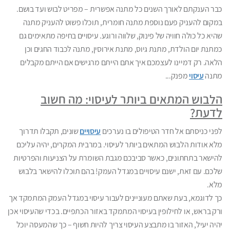
כבר הענקתם לאורך השנים כל מתנה אפשרית – מפריט לבוש ועד בושם.
במקום להעניק פעם נוספת מתנה חומרית, תוכלו פשוט להעניק מתנה
שהיא כל כולה חוויה של פינוק, שלווה ורוגע. עיסויים בחיפה מתאימים גם
כמתנת יום הולדת, מתנת גיוס, מתנת אירוסין, מתנה לכבוד החגים וכן
הלאה. רק דמיינו לעצמכם איך אתם הייתם מרגישים אם הייתם מקבלים
מתנה
עיסוי
מפנק...
הלבוש המתאים ביותר לעיסוי: מה חשוב
לדעת?
לפני כניסתם אל חדר הטיפולים בו נערכים
עיסויים
שונים, תקבלו תדרוך
מלא אודות הלבוש המתאים ביותר לעיסוי. במרבית המקרים, יהיה עליכם
להישאר בתחתונים, כאשר סביבכם מגבת השומרת על הצניעות והפרטיות
שלכם. עם זאת, ישנם עיסויים במגדל העמק! בהם תוכלו להישאר בלבוש
מלא.
כך לדוגמא, בעת שאתם מעוניינים לעבור עיסוי במגדל העמק המתמקד אך
ורק בראש, או לחילופין בעיסוי המתמקד באזור הכתפיים. בכדי שהעיסוי אכן
יהיה יעיל, האזור בו מתבצע העיסוי צריך להיות חשוף – כך שהמעסה יוכל