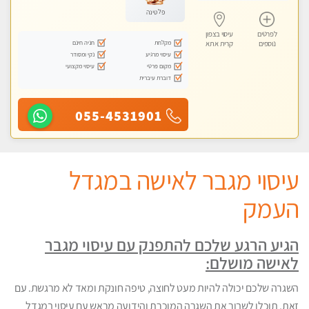
פלטינה
לפרטים
עיסוי בצפון
מקלחת
חניה חינם
נוספים
קרית אתא
עיסוי מרגיע
נקי ומסודר
מקום פרטי
עיסוי מקצועי
דוברת עיברית
055-4531901
עיסוי מגבר לאישה במגדל
העמק
הגיע הרגע שלכם להתפנק עם עיסוי מגבר
לאישה מושלם:
השגרה שלכם יכולה להיות מעט לחוצה, טיפה חונקת ומאד לא מרגשת. עם
זאת, תוכלו לשבור את השגרה המוכרת והידועה מראש עם עיסוי במגדל