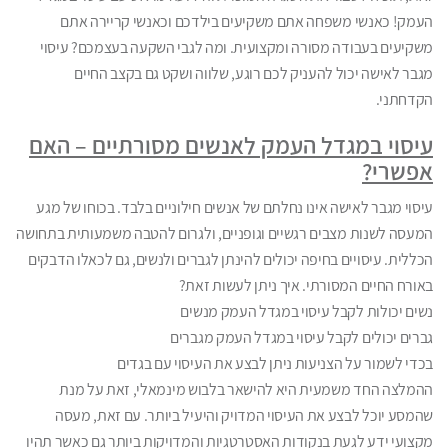
העמק! כאנשי משפחה אתם משקיעים בילדכם וכאנשי קריירה אתם
משקיעים בעבודה מסורה ומקצועית. ומה לגבי השקעה בעצמכם? עיסוי
מגבר לאישה יכול להעניק לכם רוגע, שלווה ושקט גם בקצב החיים
הקדחתני.
עיסוי במגדל העמק לאנשים מסורתיים – האם
אפשרי?
עיסוי מגבר לאישה אינו נחלתם של אנשים חילוניים בלבד. בכוחו של מגע
המעסה לשנות מצבים רגשיים וגופניים, ולגרום להטבה משמעותית בתחושה
הכללית. עיסויים בחיפה יכולים להינתן לגברים ולנשים, גם לכאלו הדבקים
באורח החיים המסורתי. איך ניתן לעשות זאת?
נשים יכולות לקבל עיסוי במגדל העמק מנשים
גברים יכולים לקבל עיסוי במגדל העמק מגברים
בכדי לשמור על הצניעות ניתן לבצע את העיסוי עם בגדים
ההמלצה החד משמעית היא להישאר בלבוש מינמאלי, זאת על מנת
שהמסע יוכל לבצע את העיסוי המדויק והיעיל ביותר. עם זאת, מעסה
מקצועי ידע לגעת בנקודות האסטרטגיות והמדויקות ביותר גם כאשר תהיו