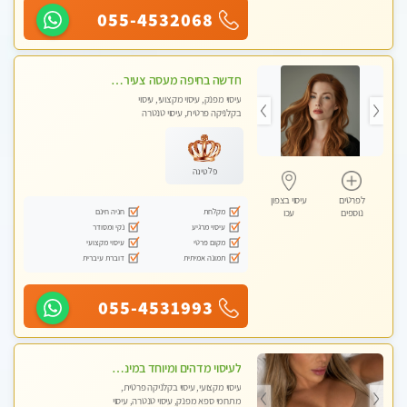
055-4532068
חדשה בחיפה מעסה צעירה איכותית וקלאסית מזמינה אותך לעיסוי נעים מפנק ומרגיעה+ אבנים חמות וכוסות רוח מומלץ מאוד . . . highly recommended..new in the ci
עיסוי מפנק, עיסוי מקצועי, עיסוי
בקלניקה פרטית, עיסוי טנטרה
פלטינה
לפרטים
עיסוי בצפון
מקלחת
חניה חינם
נוספים
עכו
עיסוי מרגיע
נקי ומסודר
מקום פרטי
עיסוי מקצועי
תמונה אמיתית
דוברת עיברית
055-4531993
לעיסוי מדהים ומיוחד במינו !!מומלץ לחלוטין!!ללא מין !!
עיסוי מקצועי, עיסוי בקלניקה פרטית,
מתחמי ספא מפנק, עיסוי טנטרה, עיסוי