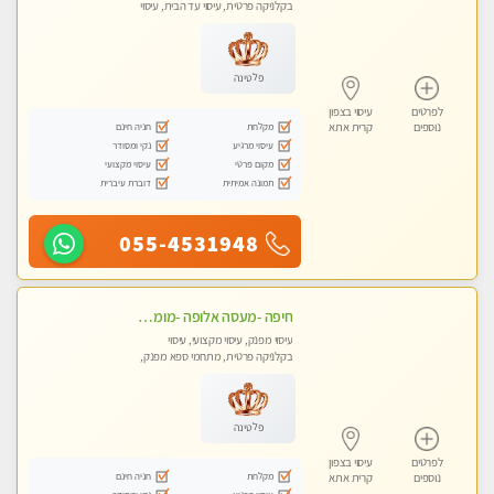
בקלניקה פרטית, עיסוי עד הבית, עיסוי
טנטרה
פלטינה
לפרטים
עיסוי בצפון
מקלחת
חניה חינם
נוספים
קרית אתא
עיסוי מרגיע
נקי ומסודר
מקום פרטי
עיסוי מקצועי
תמונה אמיתית
דוברת עיברית
055-4531948
חיפה -מעסה אלופה -מומלץ לחלוטין!! כל סוגי העיסויים מעסה מקצועית ואיכותית פרטי!! highly recommended..new in the city- ללא מין !
עיסוי מפנק, עיסוי מקצועי, עיסוי
בקלניקה פרטית, מתחמי ספא מפנק,
עיסוי טנטרה
פלטינה
לפרטים
עיסוי בצפון
מקלחת
חניה חינם
נוספים
קרית אתא