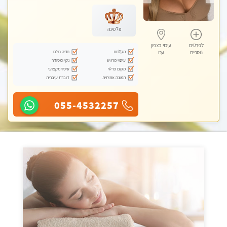
לנשים בלבד
פלטינה
לפרטים
עיסוי בצפון
מקלחת
חניה חינם
נוספים
עכו
עיסוי מרגיע
נקי ומסודר
מקום פרטי
עיסוי מקצועי
תמונה אמיתית
דוברת עיברית
055-4532257