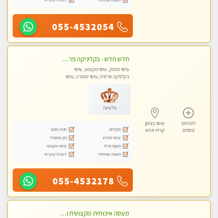
055-4532054
חדש חדש - בקליניקה פרטית בחיפה עיסוי לחידוש אנרגיות עיסוי חלומי מומלץ מאוד !
עיסוי מפנק, עיסוי מקצועי, עיסוי
בקלניקה פרטית, עיסוי טנטרה, עיסוי
לנשים בלבד
פלטינה
לפרטים
עיסוי בצפון
מקלחת
חניה חינם
נוספים
קרית אתא
עיסוי מרגיע
נקי ומסודר
מקום פרטי
עיסוי מקצועי
תמונה אמיתית
דוברת עיברית
055-4532178
מעסה איכותית מקצועית ומפנקת. מומלץ !!אבנים חמות