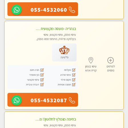
055-4532060
בנהריה -מעסה מקצועית צעירה ואיכותית לעיסוי מרגיע ומפנק VIP-מומלץ לחלוטין! פרטי! ​​​​​​ Highly recommended
עיסוי מפנק, עיסוי מקצועי, עיסוי
בקלניקה פרטית, מתחמי ספא מפנק,
עיסוי טנטרה
פלטינה
לפרטים
עיסוי בצפון
מקלחת
חניה חינם
נוספים
קרית אתא
עיסוי מרגיע
נקי ומסודר
מקום פרטי
עיסוי מקצועי
תמונה אמיתית
דוברת עיברית
055-4532087
בחיפה מומלץ לחלוטין!! מעסה יפה איכותית מקצועית ומפנקת מאוד פרטי מומלץ בחום.עיסוי מפנק מאוווד.
עיסוי מפנק, עיסוי מקצועי, עיסוי