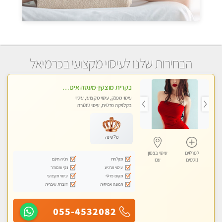
הבחירות שלנו לעיסוי מקצועי בכרמיאל
בקרית מוצקין-מעסה איכותית מקצועית ומפנקת בקריות
עיסוי מפנק, עיסוי מקצועי, עיסוי
בקלניקה פרטית, עיסוי טנטרה
פלטינה
לפרטים
עיסוי בצפון
מקלחת
חניה חינם
נוספים
עכו
עיסוי מרגיע
נקי ומסודר
מקום פרטי
עיסוי מקצועי
תמונה אמיתית
דוברת עיברית
055-4532082