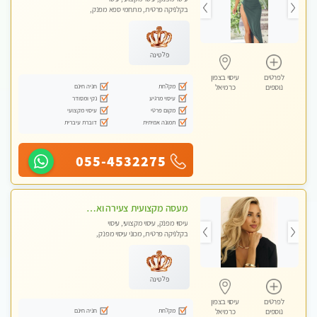
בקלניקה פרטית, מתחמי ספא מפנק,
עיסוי טנטרה
פלטינה
לפרטים
עיסוי בצפון
מקלחת
חניה חינם
נוספים
כרמיאל
עיסוי מרגיע
נקי ומסודר
מקום פרטי
עיסוי מקצועי
תמונה אמיתית
דוברת עיברית
055-4532275
מעסה מקצועית צעירה ואיכותית לעיסוי מרגיע ומפנק VIP-מומלץ לחלוטין! פרטי! ​​​​​​ Highly recommended
עיסוי מפנק, עיסוי מקצועי, עיסוי
בקלניקה פרטית, מכוני עיסוי מפנק,
עיסוי טנטרה
פלטינה
לפרטים
עיסוי בצפון
מקלחת
חניה חינם
נוספים
כרמיאל