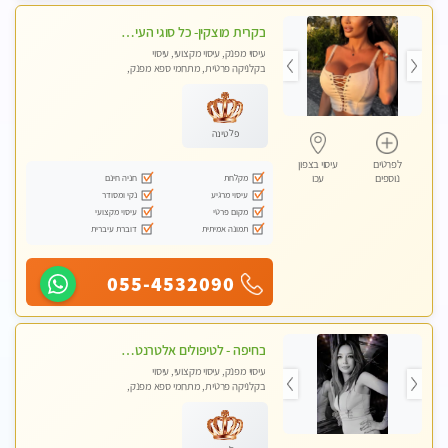
בקרית מוצקין- כל סוגי העיסויים מעסה מקצועית ואיכותית פרטי!!! -ללא מין !
עיסוי מפנק, עיסוי מקצועי, עיסוי
בקלניקה פרטית, מתחמי ספא מפנק,
מכוני עיסוי מפנק, עיסוי טנטרה
פלטינה
לפרטים
עיסוי בצפון
מקלחת
חניה חינם
נוספים
עכו
עיסוי מרגיע
נקי ומסודר
מקום פרטי
עיסוי מקצועי
תמונה אמיתית
דוברת עיברית
055-4532090
בחיפה - לטיפולים אלטרנטיביים לעיסוי מרגיע ומפנק VIP-מומלץ לחלוטין! פרטי! ​​​​​​ Highly recommended-לקביעת תור נא להתקשר ....
עיסוי מפנק, עיסוי מקצועי, עיסוי
בקלניקה פרטית, מתחמי ספא מפנק,
עיסוי טנטרה