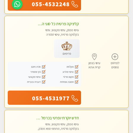
055-4532248
קליניקה פרטית כל סוגי העיסוי מעסה מיוחדת בקליניקה פרטית טל- 054-4840029
עיסוי מפנק, עיסוי מקצועי, עיסוי
בקלניקה פרטית, עיסוי טנטרה
פרימיום
לפרטים
עיסוי בצפון
מקלחת
חניה חינם
נוספים
קרית אתא
עיסוי מרגיע
נקי ומסודר
מקום פרטי
עיסוי מקצועי
תמונה אמיתית
דוברת עיברית
055-4531977
חדש יוקרתי ופרטי בכרמל – חיפה! פנקו את עצמכם ברוגע פינוק וחוויה בלתי נשכחת ללא מין !!
עיסוי מפנק, עיסוי מקצועי, עיסוי
בקלניקה פרטית, מתחמי ספא מפנק,