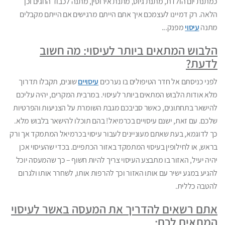
כמתנת יום הולדת, מתנת גיוס, מתנת אירוסין, מתנה לכבוד החגים וכן
הלאה. רק דמיינו לעצמכם איך אתם הייתם מרגישים אם הייתם מקבלים
מתנה
עיסוי
מפנק...
הלבוש המתאים ביותר לעיסוי: מה חשוב
לדעת?
לפני כניסתם אל חדר הטיפולים בו נערכים
עיסויים
שונים, תקבלו תדרוך
מלא אודות הלבוש המתאים ביותר לעיסוי. במרבית המקרים, יהיה עליכם
להישאר בתחתונים, כאשר סביבכם מגבת השומרת על הצניעות והפרטיות
שלכם. עם זאת, ישנם עיסויים בכרמיאל! בהם תוכלו להישאר בלבוש מלא.
כך לדוגמא, בעת שאתם מעוניינים לעבור עיסוי בכרמיאל המתמקד אך ורק
בראש, או לחילופין בעיסוי המתמקד באזור הכתפיים. בכדי שהעיסוי אכן
יהיה יעיל, האזור בו מתבצע העיסוי צריך להיות חשוף – כך שהמעסה יוכל
להגיע במגע ישיר עם אותו האזור וכך להרפות אותו, לשחרר אותו ולגרום
להטבה כללית.
אתם רשאים להדריך את המעסה באשר לעיסוי
המתאים לכם: