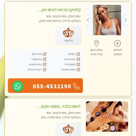
קליניקה פרטית לעיסוי מקצועי ואלטרנטיבי ברמה גבוהה VIP תתקשר ..... highly recommended..new in the city
עיסוי מפנק, עיסוי מקצועי, עיסוי
בקלניקה פרטית, מתחמי ספא מפנק,
מכוני עיסוי מפנק, עיסוי עד הבית, עיסוי
טנטרה, עיסוי מגבר לגבר, עיסוי מגבר
לאישה
פלטינה
לפרטים
עיסוי בצפון
מקלחת
חניה חינם
נוספים
קרית אתא
עיסוי מרגיע
נקי ומסודר
מקום פרטי
עיסוי מקצועי
תמונה אמיתית
דוברת עיברית
055-4532190
לנשים בלבד..מעסה מקצועי לנשים בלבד לעיסוי מרגיע ומפנק VIP-מומלץ לחלוטין! פרטי! ​​​​​​
עיסוי מפנק, עיסוי מקצועי, עיסוי
בקלניקה פרטית, עיסוי טנטרה, עיסוי
מגבר לאישה, עיסוי לנשים בלבד