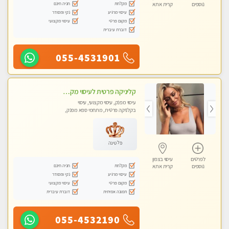
מקלחת
חניה חינם
נוספים
קרית אתא
עיסוי מרגיע
נקי ומסודר
מקום פרטי
עיסוי מקצועי
דוברת עיברית
055-4531901
קליניקה פרטית לעיסוי מקצועי ואלטרנטיבי ברמה גבוהה VIP תתקשר ..... highly recommended..new in the city
עיסוי מפנק, עיסוי מקצועי, עיסוי
בקלניקה פרטית, מתחמי ספא מפנק,
מכוני עיסוי מפנק, עיסוי עד הבית, עיסוי
טנטרה, עיסוי מגבר לגבר, עיסוי מגבר
לאישה
פלטינה
לפרטים
עיסוי בצפון
מקלחת
חניה חינם
נוספים
קרית אתא
עיסוי מרגיע
נקי ומסודר
מקום פרטי
עיסוי מקצועי
תמונה אמיתית
דוברת עיברית
055-4532190