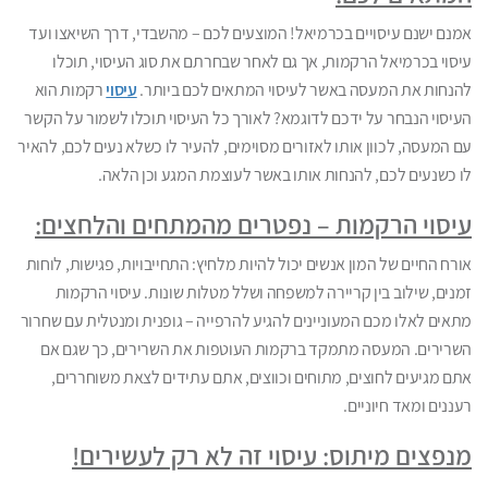
אמנם ישנם עיסויים בכרמיאל! המוצעים לכם – מהשבדי, דרך השיאצו ועד
עיסוי בכרמיאל הרקמות, אך גם לאחר שבחרתם את סוג העיסוי, תוכלו
להנחות את המעסה באשר לעיסוי המתאים לכם ביותר.
עיסוי
רקמות הוא
העיסוי הנבחר על ידכם לדוגמא? לאורך כל העיסוי תוכלו לשמור על הקשר
עם המעסה, לכוון אותו לאזורים מסוימים, להעיר לו כשלא נעים לכם, להאיר
לו כשנעים לכם, להנחות אותו באשר לעוצמת המגע וכן הלאה.
עיסוי הרקמות – נפטרים מהמתחים והלחצים:
אורח החיים של המון אנשים יכול להיות מלחיץ: התחייבויות, פגישות, לוחות
זמנים, שילוב בין קריירה למשפחה ושלל מטלות שונות. עיסוי הרקמות
מתאים לאלו מכם המעוניינים להגיע להרפייה – גופנית ומנטלית עם שחרור
השרירים. המעסה מתמקד ברקמות העוטפות את השרירים, כך שגם אם
אתם מגיעים לחוצים, מתוחים וכווצים, אתם עתידים לצאת משוחררים,
רעננים ומאד חיוניים.
מנפצים מיתוס: עיסוי זה לא רק לעשירים!