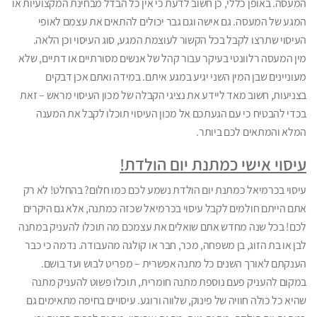
המעסה. באופן כללי, כן חשוב לדעת כי אין כל הבדל מבחינת המקצועיות או
המגע של המעסה. גם אישה וגם גבר יכולים להתאים את עצמם לאופי
העיסוי שתרצו לקבל בכל הקשור לעוצמת המגע, סוג העיסוי וכן הלאה.
מין המעסה רלוונטי בעיקר עבור קהל של אנשים מסורתיים או דתיים, שלא
מעוניינים שבן המין השני יגיע במגע איתם. במידה ואתם אכן דבקים
בצניעות, חשוב מאד ליידע את נציגי הקבלה של מכון העיסוי מראש – זאת
בכדי להבטיח כי עם הגעתכם אל מכון העיסוי תוכלו לקבל את המענה
המלא והמתאים לכם ביותר.
עיסוי אישי כמתנת יום הולדת!
עיסוי בכרמיאל כמתנת יום הולדת נשמע לכם כמו חלום? בהחלט! לא רק
אתם הייתם חולמים לקבל עיסוי בכרמיאל שכזה כמתנה, אלא גם היקרים
לכם! בכל שנה מחדש אתם שואלים את עצמכם מה תוכלו להעניק במתנה
לבן או בת הזוג, בן משפחה, מכר, חבר או קולגה מהעבודה. נדמה כי כבר
הענקתם לאורך השנים כל מתנה אפשרית – מפריט לבוש ועד בושם.
במקום להעניק פעם נוספת מתנה חומרית, תוכלו פשוט להעניק מתנה
שהיא כל כולה חוויה של פינוק, שלווה ורוגע. עיסויים בחיפה מתאימים גם