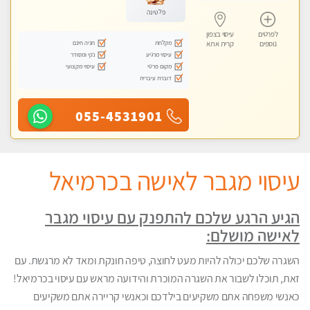
פלטינה
לפרטים
עיסוי בצפון
מקלחת
חניה חינם
נוספים
קרית אתא
עיסוי מרגיע
נקי ומסודר
מקום פרטי
עיסוי מקצועי
דוברת עיברית
055-4531901
עיסוי מגבר לאישה בכרמיאל
הגיע הרגע שלכם להתפנק עם עיסוי מגבר
לאישה מושלם:
השגרה שלכם יכולה להיות מעט לחוצה, טיפה חונקת ומאד לא מרגשת. עם
זאת, תוכלו לשבור את השגרה המוכרת והידועה מראש עם עיסוי בכרמיאל!
כאנשי משפחה אתם משקיעים בילדכם וכאנשי קריירה אתם משקיעים