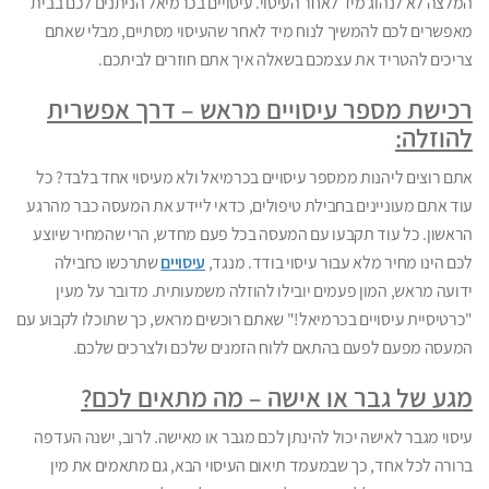
המלצה לא לנהוג מיד לאחר העיסוי. עיסויים בכרמיאל הניתנים לכם בבית
מאפשרים לכם להמשיך לנוח מיד לאחר שהעיסוי מסתיים, מבלי שאתם
צריכים להטריד את עצמכם בשאלה איך אתם חוזרים לביתכם.
רכישת מספר עיסויים מראש – דרך אפשרית
להוזלה:
אתם רוצים ליהנות ממספר עיסויים בכרמיאל ולא מעיסוי אחד בלבד? כל
עוד אתם מעוניינים בחבילת טיפולים, כדאי ליידע את המעסה כבר מהרגע
הראשון. כל עוד תקבעו עם המעסה בכל פעם מחדש, הרי שהמחיר שיוצע
לכם הינו מחיר מלא עבור עיסוי בודד. מנגד,
עיסויים
שתרכשו כחבילה
ידועה מראש, המון פעמים יובילו להוזלה משמעותית. מדובר על מעין
"כרטיסיית עיסויים בכרמיאל!" שאתם רוכשים מראש, כך שתוכלו לקבוע עם
המעסה מפעם לפעם בהתאם ללוח הזמנים שלכם ולצרכים שלכם.
מגע של גבר או אישה – מה מתאים לכם?
עיסוי מגבר לאישה יכול להינתן לכם מגבר או מאישה. לרוב, ישנה העדפה
ברורה לכל אחד, כך שבמעמד תיאום העיסוי הבא, גם מתאמים את מין