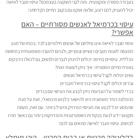
בעבודה מסורה ומקצועית. ומה לגבי השקעה בעצמכם? עיסוי מגבר לאישה
יכול להעניק לכם רוגע, שלווה ושקט גם בקצב החיים הקדחתני.
עיסוי בכרמיאל לאנשים מסורתיים – האם
אפשרי?
עיסוי מגבר לאישה אינו נחלתם של אנשים חילוניים בלבד. בכוחו של מגע
המעסה לשנות מצבים רגשיים וגופניים, ולגרום להטבה משמעותית בתחושה
הכללית. עיסויים בחיפה יכולים להינתן לגברים ולנשים, גם לכאלו הדבקים
באורח החיים המסורתי. איך ניתן לעשות זאת?
נשים יכולות לקבל עיסוי בכרמיאל מנשים
גברים יכולים לקבל עיסוי בכרמיאל מגברים
בכדי לשמור על הצניעות ניתן לבצע את העיסוי עם בגדים
ההמלצה החד משמעית היא להישאר בלבוש מינמאלי, זאת על מנת
שהמסע יוכל לבצע את העיסוי המדויק והיעיל ביותר. עם זאת, מעסה
מקצועי ידע לגעת בנקודות האסטרטגיות והמדויקות ביותר גם כאשר תהיו
לבושים. עיסוי מגבר לאישה מתאים גם לכם!
בקליניקה פרטית או בבית הפרטי – היכן מומלץ