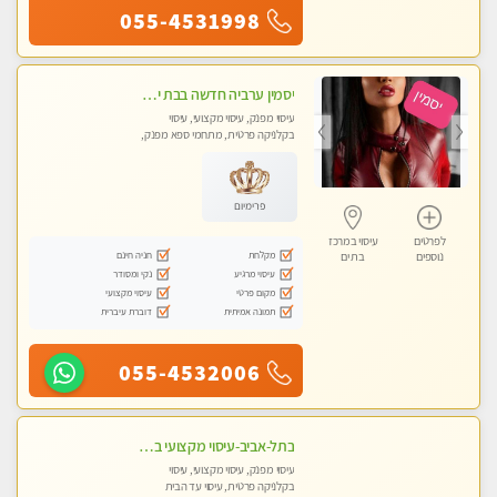
055-4531998
יסמין ערביה חדשה בבת ים חדש חדש .כל סוגי העיסויים במקום הכי מושלם בעיר בת ים . highly recommended..new in the city
עיסוי מפנק, עיסוי מקצועי, עיסוי
בקלניקה פרטית, מתחמי ספא מפנק,
מכוני עיסוי מפנק, עיסוי עד הבית, עיסוי
טנטרה
פרימיום
לפרטים
עיסוי במרכז
מקלחת
חניה חינם
נוספים
בת ים
עיסוי מרגיע
נקי ומסודר
מקום פרטי
עיסוי מקצועי
תמונה אמיתית
דוברת עיברית
055-4532006
בתל-אביב-עיסוי מקצועי ברמה אחת מעל הכולל אבנים חמות רקמות עמוק בשילוב של כל סוגי העיסוי.
עיסוי מפנק, עיסוי מקצועי, עיסוי
בקלניקה פרטית, עיסוי עד הבית