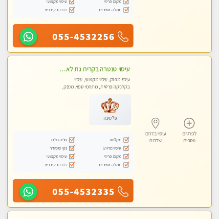
מקום פרטי
עיסוי מקצועי
תמונה אמיתית
דוברת עיברית
055-4532256
עיסוי טנטרה בקרית גת לא מה שחשבת הרבה יותר ממה שדמיינת פרטי!!! Highly recommended
עיסוי מפנק, עיסוי מקצועי, עיסוי
בקלניקה פרטית, מתחמי ספא מפנק,
מכוני עיסוי מפנק, עיסוי עד הבית, עיסוי
טנטרה
פלטינה
לפרטים
עיסוי בדרום
מקלחת
חניה חינם
נוספים
שדרות
עיסוי מרגיע
נקי ומסודר
מקום פרטי
עיסוי מקצועי
תמונה אמיתית
דוברת עיברית
055-4532335