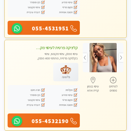
עיסוי מרגיע
נקי ומסודר
מקום פרטי
עיסוי מקצועי
תמונה אמיתית
דוברת עיברית
055-4531951
קליניקה פרטית לעיסוי מקצועי ואלטרנטיבי ברמה גבוהה VIP תתקשר ..... highly recommended..new in the city
עיסוי מפנק, עיסוי מקצועי, עיסוי
בקלניקה פרטית, מתחמי ספא מפנק,
מכוני עיסוי מפנק, עיסוי עד הבית, עיסוי
טנטרה, עיסוי מגבר לגבר, עיסוי מגבר
לאישה
פלטינה
לפרטים
עיסוי בצפון
מקלחת
חניה חינם
נוספים
קרית אתא
עיסוי מרגיע
נקי ומסודר
מקום פרטי
עיסוי מקצועי
תמונה אמיתית
דוברת עיברית
055-4532190