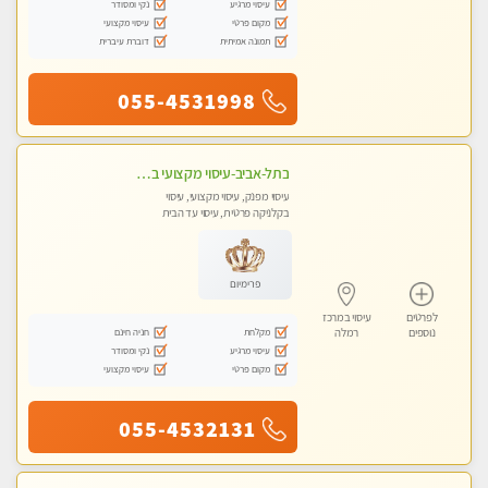
עיסוי מרגיע
נקי ומסודר
מקום פרטי
עיסוי מקצועי
תמונה אמיתית
דוברת עיברית
055-4531998
בתל-אביב-עיסוי מקצועי ברמה אחת מעל הכולל אבנים חמות רקמות עמוק בשילוב של כל סוגי העיסוי.
עיסוי מפנק, עיסוי מקצועי, עיסוי
בקלניקה פרטית, עיסוי עד הבית
פרימיום
לפרטים
עיסוי במרכז
מקלחת
חניה חינם
נוספים
רמלה
עיסוי מרגיע
נקי ומסודר
מקום פרטי
עיסוי מקצועי
055-4532131