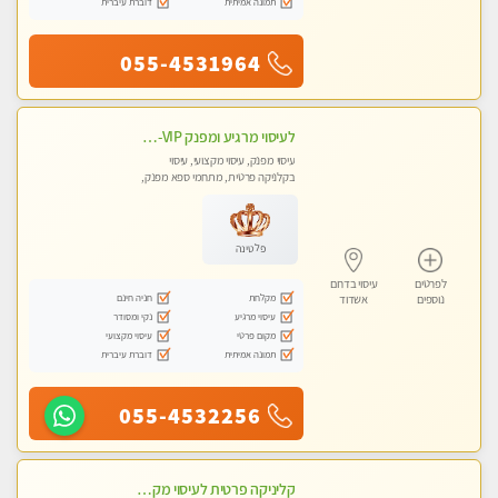
תמונה אמיתית
דוברת עיברית
055-4531964
לעיסוי מרגיע ומפנק VIP-מומלץ לחלוטין! פרטי! ​​​​​​ Highly recommended
עיסוי מפנק, עיסוי מקצועי, עיסוי
בקלניקה פרטית, מתחמי ספא מפנק,
מכוני עיסוי מפנק, עיסוי עד הבית, עיסוי
טנטרה
פלטינה
לפרטים
עיסוי בדרום
מקלחת
חניה חינם
נוספים
אשדוד
עיסוי מרגיע
נקי ומסודר
מקום פרטי
עיסוי מקצועי
תמונה אמיתית
דוברת עיברית
055-4532256
קליניקה פרטית לעיסוי מקצועי ואלטרנטיבי ברמה גבוהה VIP תתקשר ..... highly recommended..new in the city