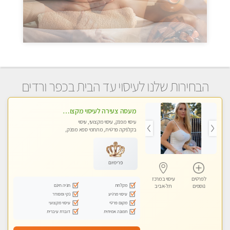
הבחירות שלנו לעיסוי עד הבית בכפר ורדים
מעסה צעירה לעיסוי מקצועי בבת-ים ללא מין !!
עיסוי מפנק, עיסוי מקצועי, עיסוי
בקלניקה פרטית, מתחמי ספא מפנק,
מכוני עיסוי מפנק, עיסוי עד הבית, עיסוי
טנטרה
פרימיום
לפרטים
עיסוי במרכז
מקלחת
חניה חינם
נוספים
תל-אביב
עיסוי מרגיע
נקי ומסודר
מקום פרטי
עיסוי מקצועי
תמונה אמיתית
דוברת עיברית