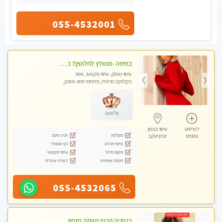
055-4532001
בחיפה -מומלץ לחלוטין!! כל סוגי העיסויים מעסה מקצועית ואיכותית פרטי!!!
עיסוי מפנק, עיסוי מקצועי, עיסוי
בקלניקה פרטית, מתחמי ספא מפנק,
מכוני עיסוי מפנק, עיסוי עד הבית, עיסוי
טנטרה
פלטינה
לפרטים
עיסוי בצפון
מקלחת
חניה חינם
נוספים
זכרון יעקב
עיסוי מרגיע
נקי ומסודר
מקום פרטי
עיסוי מקצועי
תמונה אמיתית
דוברת עיברית
055-4532065
בנתניה פרטי מעסה מזמינה אותך למפגש אחד על אחד בלי שותפות! פינוק מרגיע vip