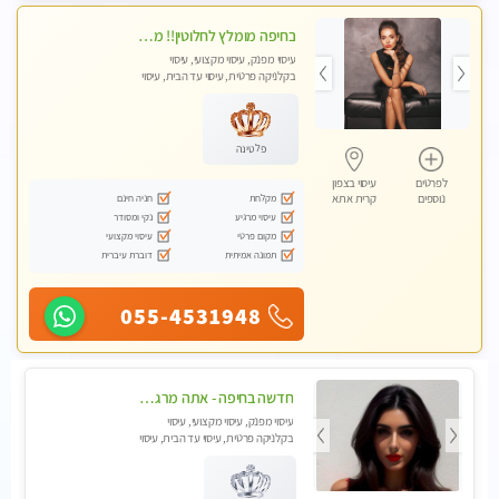
בחיפה מומלץ לחלוטין!! מעסה יפה איכותית מקצועית ומפנקת מאוד פרטי מומלץ בחום.עיסוי מפנק מאוווד.
עיסוי מפנק, עיסוי מקצועי, עיסוי
בקלניקה פרטית, עיסוי עד הבית, עיסוי
טנטרה
פלטינה
לפרטים
עיסוי בצפון
מקלחת
חניה חינם
נוספים
קרית אתא
עיסוי מרגיע
נקי ומסודר
מקום פרטי
עיסוי מקצועי
תמונה אמיתית
דוברת עיברית
055-4531948
חדשה בחיפה - אתה מרגיש עייף??? זה הזמן להתפנק בעיסוי מקצועי ברמה גבוהה- Highly recommended
עיסוי מפנק, עיסוי מקצועי, עיסוי
בקלניקה פרטית, עיסוי עד הבית, עיסוי
טנטרה