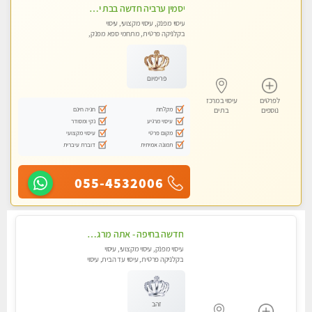
יסמין ערביה חדשה בבת ים חדש חדש .כל סוגי העיסויים במקום הכי מושלם בעיר בת ים . highly recommended..new in the city
עיסוי מפנק, עיסוי מקצועי, עיסוי
בקלניקה פרטית, מתחמי ספא מפנק,
מכוני עיסוי מפנק, עיסוי עד הבית, עיסוי
טנטרה
פרימיום
לפרטים
עיסוי במרכז
מקלחת
חניה חינם
נוספים
בת ים
עיסוי מרגיע
נקי ומסודר
מקום פרטי
עיסוי מקצועי
תמונה אמיתית
דוברת עיברית
055-4532006
חדשה בחיפה - אתה מרגיש עייף??? זה הזמן להתפנק בעיסוי מקצועי ברמה גבוהה- Highly recommended
עיסוי מפנק, עיסוי מקצועי, עיסוי
בקלניקה פרטית, עיסוי עד הבית, עיסוי
טנטרה
זהב