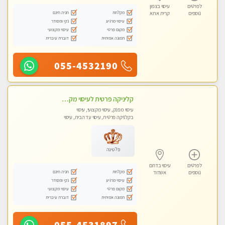
לפרטים
עיסוי בצפון
מקלחת
חניה חינם
נוספים
קרית אתא
עיסוי מרגיע
נקי ומסודר
מקום פרטי
עיסוי מקצועי
תמונה אמיתית
דוברת עיברית
055-4532190
קליניקה פרטית לעיסוי מקצועי ואלטרנטיבי ברמה גבוהה VIP תתקשר ..... highly recommended..new in the city
עיסוי מפנק, עיסוי מקצועי, עיסוי
בקלניקה פרטית, עיסוי עד הבית, עיסוי
טנטרה
פלטינה
לפרטים
עיסוי בדרום
מקלחת
חניה חינם
נוספים
אשדוד
עיסוי מרגיע
נקי ומסודר
מקום פרטי
עיסוי מקצועי
תמונה אמיתית
דוברת עיברית
055-4531897