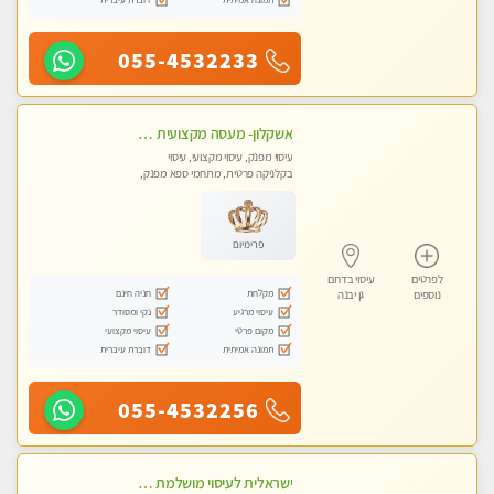
055-4532233
אשקלון- מעסה מקצועית חדשה ואיכותית לעיסוי מרגיע ומפנק VIP-מומלץ לחלוטין! פרטי! ​​​​​​ Highly recommended
עיסוי מפנק, עיסוי מקצועי, עיסוי
בקלניקה פרטית, מתחמי ספא מפנק,
מכוני עיסוי מפנק, עיסוי עד הבית, עיסוי
טנטרה
פרימיום
לפרטים
עיסוי בדרום
מקלחת
חניה חינם
נוספים
גן יבנה
עיסוי מרגיע
נקי ומסודר
מקום פרטי
עיסוי מקצועי
תמונה אמיתית
דוברת עיברית
055-4532256
ישראלית לעיסוי מושלמת לעיסוי מושלם ואיכותי במיוחד !