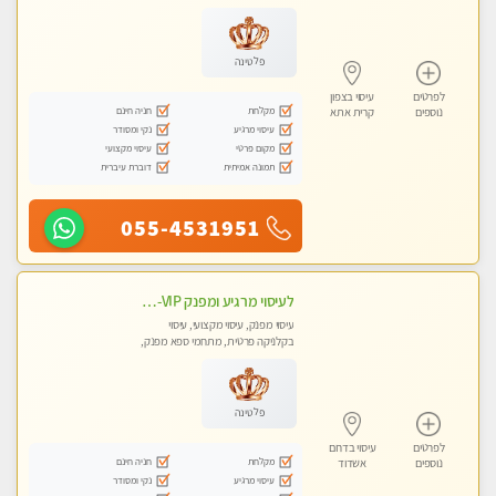
טנטרה
פלטינה
לפרטים
עיסוי בצפון
מקלחת
חניה חינם
נוספים
קרית אתא
עיסוי מרגיע
נקי ומסודר
מקום פרטי
עיסוי מקצועי
תמונה אמיתית
דוברת עיברית
055-4531951
לעיסוי מרגיע ומפנק VIP-מומלץ לחלוטין! פרטי! ​​​​​​ Highly recommended
עיסוי מפנק, עיסוי מקצועי, עיסוי
בקלניקה פרטית, מתחמי ספא מפנק,
מכוני עיסוי מפנק, עיסוי עד הבית, עיסוי
טנטרה
פלטינה
לפרטים
עיסוי בדרום
מקלחת
חניה חינם
נוספים
אשדוד
עיסוי מרגיע
נקי ומסודר