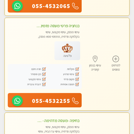
055-4532065
בנתניה פרטי מעסה מזמינה אותך למפגש אחד על אחד בלי שותפות! פינוק מרגיע vip
עיסוי מפנק, עיסוי מקצועי, עיסוי
בקלניקה פרטית, מתחמי ספא מפנק,
עיסוי עד הבית
פלטינה
לפרטים
עיסוי בצפון
מקלחת
חניה חינם
נוספים
קיסריה
עיסוי מרגיע
נקי ומסודר
מקום פרטי
עיסוי מקצועי
תמונה אמיתית
דוברת עיברית
055-4532255
בחיפה -מעסה מדהימה - כל סוגי העיסויים מעסה מקצועית ואיכותית פרטי!!!
עיסוי מפנק, עיסוי מקצועי, עיסוי
בקלניקה פרטית, עיסוי עד הבית, עיסוי