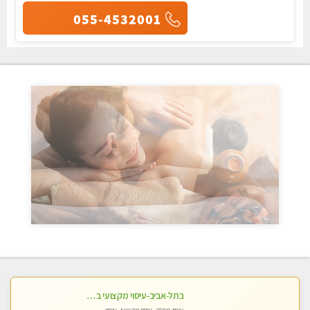
055-4532001
בתל-אביב-עיסוי מקצועי ברמה אחת מעל הכולל אבנים חמות רקמות עמוק בשילוב של כל סוגי העיסוי.