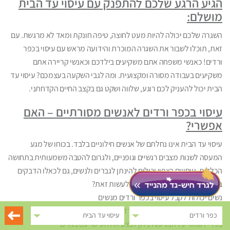
הגיע הרגע שלכם להתפנק עם עיסוי עד הבית
מושלם:
השגרה שלכם יכולה להיות מעט לחוצה, טיפה חונקת ומאד לא מרגשת. עם
זאת, תוכלו לשבור את השגרה המוכרת והידועה מראש עם עיסוי בכפר
ורדים! כאנשי משפחה אתם משקיעים בילדכם וכאנשי קריירה אתם
משקיעים בעבודה מסורה ומקצועית. ומה לגבי השקעה בעצמכם? עיסוי עד
הבית יכול להעניק לכם רוגע, שלווה ושקט גם בקצב החיים הקדחתני.
עיסוי בכפר ורדים לאנשים מסורתיים – האם
אפשרי?
עיסוי עד הבית אינו נחלתם של אנשים חילוניים בלבד. בכוחו של מגע
המעסה לשנות מצבים רגשיים וגופניים, ולגרום להטבה משמעותית בתחושה
הכללית. עיסויים בצפון יכולים להינתן לגברים ולנשים, גם לכאלו הדבקים
באורח החיים המסורתי. איך ניתן לעשות זאת?
נשים יכולות לקבל עיסוי בכפר ורדים מנשים
גברים יכולים לקבל עיסוי בכפר ורדים מגברים
כפר ורדים
עיסוי עד הבית
בכדי לשמור על הצניעות ניתן לבצע את העיסוי עם בגדים