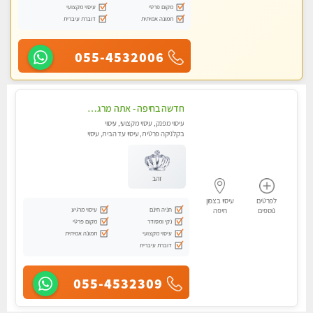
מקום פרטי
עיסוי מקצועי
תמונה אמיתית
דוברת עיברית
055-4532006
חדשה בחיפה - אתה מרגיש עייף??? זה הזמן להתפנק בעיסוי מקצועי ברמה גבוהה- Highly recommended
עיסוי מפנק, עיסוי מקצועי, עיסוי
בקלניקה פרטית, עיסוי עד הבית, עיסוי
טנטרה
זהב
לפרטים
עיסוי בצפון
חניה חינם
עיסוי מרגיע
נוספים
חיפה
נקי ומסודר
מקום פרטי
עיסוי מקצועי
תמונה אמיתית
דוברת עיברית
055-4532309