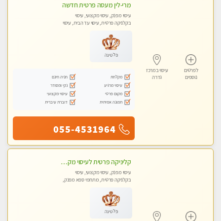
מרי-לין מעסה פרטית חדשה
עיסוי מפנק, עיסוי מקצועי, עיסוי
בקלניקה פרטית, עיסוי עד הבית, עיסוי
טנטרה
פלטינה
לפרטים
עיסוי במרכז
מקלחת
חניה חינם
נוספים
גדרה
עיסוי מרגיע
נקי ומסודר
מקום פרטי
עיסוי מקצועי
תמונה אמיתית
דוברת עיברית
055-4531964
קליניקה פרטית לעיסוי מקצועי ואלטרנטיבי ברמה גבוהה VIP תתקשר ..... highly recommended..new in the city
עיסוי מפנק, עיסוי מקצועי, עיסוי
בקלניקה פרטית, מתחמי ספא מפנק,
מכוני עיסוי מפנק, עיסוי עד הבית, עיסוי
טנטרה, עיסוי מגבר לגבר, עיסוי מגבר
לאישה
פלטינה