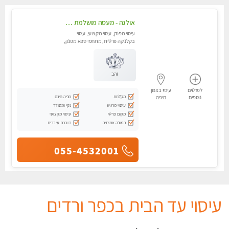
אולגה - מעסה מושלמת חדשה בעיר ! בחיפה טל - 052-5738058
עיסוי מפנק, עיסוי מקצועי, עיסוי
בקלניקה פרטית, מתחמי ספא מפנק,
מכוני עיסוי מפנק, עיסוי עד הבית,
עיסוי טנטרה
זהב
לפרטים
עיסוי בצפון
מקלחת
חניה חינם
נוספים
חיפה
עיסוי מרגיע
נקי ומסודר
מקום פרטי
עיסוי מקצועי
תמונה אמיתית
דוברת עיברית
055-4532001
עיסוי עד הבית בכפר ורדים