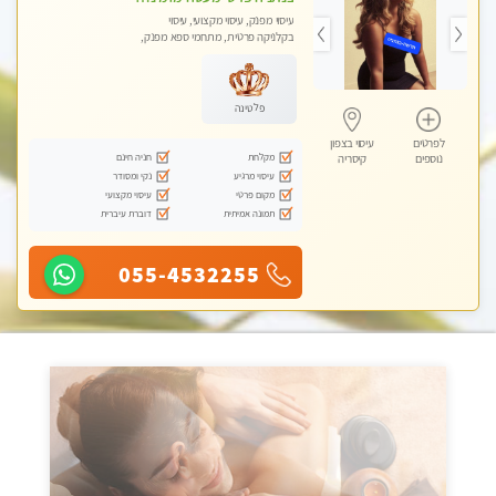
עיסוי מפנק, עיסוי מקצועי, עיסוי
בקלניקה פרטית, מתחמי ספא מפנק,
עיסוי עד הבית
פלטינה
לפרטים
עיסוי בצפון
מקלחת
חניה חינם
נוספים
קיסריה
עיסוי מרגיע
נקי ומסודר
מקום פרטי
עיסוי מקצועי
תמונה אמיתית
דוברת עיברית
055-4532255