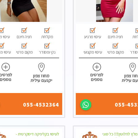
חת
חניה חינם
עיסוי מרגיע
מקלחת
חניה חינם
עיסוי מ
סודר
מקום פרטי
עיסוי מקצועי
נקי ומסודר
מקום פרטי
עיסוי מ
לפרטים
לפרטים
וז צפון
מחוז צפון
נוספים
נוספים
עם עילית
יקנעם עילית
055-4532364
055-453
לץ לחלוטין!!!! כל סוגי
לעיסוי בקליניקה דיסקרטית -