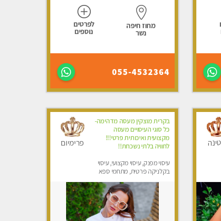
לפרטים
מחוז חיפה
נוספים
נשר
055-4532364
בקרית מוצקין מעסה מדהימה-
כל סוגי העיסויים מעסה
מקצועית ואיכותית פרטי!!!
ינה
פרימיום
לחוויה בלתי נשכחת!!
עיסוי מפנק, עיסוי מקצועי, עיסוי
בקלניקה פרטית, מתחמי ספא
מפנק, עיסוי טנטרה