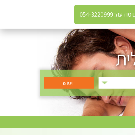
: 054-3220999
ית