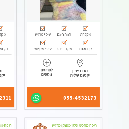
מקלחת
חניה חינם
עיסוי מרגיע
מקל
נקי ומסודר
מקום פרטי
עיסוי מקצועי
נקי ומ
לפרטים
מחוז צפון
מח
נוספים
יקנעם עילית
יקנ
2311
055-4532173
חיפה מחפש עיסוי מפנק ומרגיע
חיפה-מומ