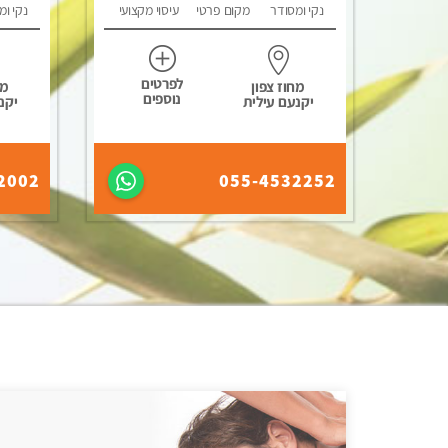
נקי ומסודר
מקום פרטי
עיסוי מקצועי
נקי ומ
לפרטים
מחוז צפון
מח
נוספים
יקנעם עילית
יקנ
2002
055-4532252