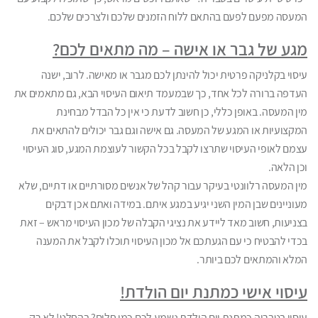
המעסה מפעם לפעם בהתאם ללוח הזמנים שלכם ולצרכים שלכם.
מגע של גבר או אישה – מה מתאים לכם?
עיסוי בקלניקה פרטית יכול להינתן לכם מגבר או מאישה. לרוב, ישנה
העדפה ברורה לכל אחד, כך שבמעמד תיאום העיסוי הבא, גם מתאמים את
מין המעסה. באופן כללי, כן חשוב לדעת כי אין כל הבדל מבחינת
המקצועיות או המגע של המעסה. גם אישה וגם גבר יכולים להתאים את
עצמם לאופי העיסוי שתרצו לקבל בכל הקשור לעוצמת המגע, סוג העיסוי
וכן הלאה.
מין המעסה רלוונטי בעיקר עבור קהל של אנשים מסורתיים או דתיים, שלא
מעוניינים שבן המין השני יגיע במגע איתם. במידה ואתם אכן דבקים
בצניעות, חשוב מאד ליידע את נציגי הקבלה של מכון העיסוי מראש – זאת
בכדי להבטיח כי עם הגעתכם אל מכון העיסוי תוכלו לקבל את המענה
המלא והמתאים לכם ביותר.
עיסוי אישי כמתנת יום הולדת!
עיסוי בטבריה כמתנת יום הולדת נשמע לכם כמו חלום? בהחלט! לא רק