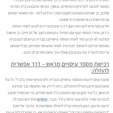
הקשור להגעה לקליניקת העיסויים. בנוסף, העיסוי מתבצע בבית הפרטי
שלכם, כך שאתם נמצאים במקום המוכר והידוע לכם – מה שאומר שאתם
גם מרגישים בנוח מהשניה הראשונה.
יתרון נוסף שיש לכם הוא העובדה כי אינכם צריכים לנהוג לאחר העיסוי.
כידוע, אחרי העיסוי הגוף וגם המיינד נמצאים במצב של הרפייה, כך שישנה
המלצה לא לנהוג מיד לאחר העיסוי. עיסויים בטבריה הניתנים לכם בבית
מאפשרים לכם להמשיך לנוח מיד לאחר שהעיסוי מסתיים, מבלי שאתם
צריכים להטריד את עצמכם בשאלה איך אתם חוזרים לביתכם.
רכישת מספר עיסויים מראש – דרך אפשרית
להוזלה:
אתם רוצים ליהנות ממספר עיסויים בטבריה ולא מעיסוי אחד בלבד? כל עוד
אתם מעוניינים בחבילת טיפולים, כדאי ליידע את המעסה כבר מהרגע
הראשון. כל עוד תקבעו עם המעסה בכל פעם מחדש, הרי שהמחיר שיוצע
לכם הינו מחיר מלא עבור עיסוי בודד. מנגד,
עיסויים
שתרכשו כחבילה
ידועה מראש, המון פעמים יובילו להוזלה משמעותית. מדובר על מעין
"כרטיסיית עיסויים בטבריה!" שאתם רוכשים מראש, כך שתוכלו לקבוע עם