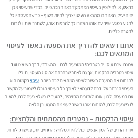
בראש, או לחילופין בעיסוי המתמקד באזור הכתפיים. בכדי שהעיסוי אכן
יהיה יעיל, האזור בו מתבצע העיסוי צריך להיות חשוף – כך שהמעסה יוכל
להגיע במגע ישיר עם אותו האזור וכך להרפות אותו, לשחרר אותו ולגרום
להטבה כללית.
אתם רשאים להדריך את המעסה באשר לעיסוי
המתאים לכם:
אמנם ישנם עיסויים בטבריה! המוצעים לכם – מהשבדי, דרך השיאצו ועד
עיסוי בטבריה הרקמות, אך גם לאחר שבחרתם את סוג העיסוי, תוכלו
להנחות את המעסה באשר לעיסוי המתאים לכם ביותר.
עיסוי
רקמות הוא
העיסוי הנבחר על ידכם לדוגמא? לאורך כל העיסוי תוכלו לשמור על הקשר
עם המעסה, לכוון אותו לאזורים מסוימים, להעיר לו כשלא נעים לכם, להאיר
לו כשנעים לכם, להנחות אותו באשר לעוצמת המגע וכן הלאה.
עיסוי הרקמות – נפטרים מהמתחים והלחצים:
אורח החיים של המון אנשים יכול להיות מלחיץ: התחייבויות, פגישות, לוחות
זמנים, שילוב בין קריירה למשפחה ושלל מטלות שונות. עיסוי הרקמות