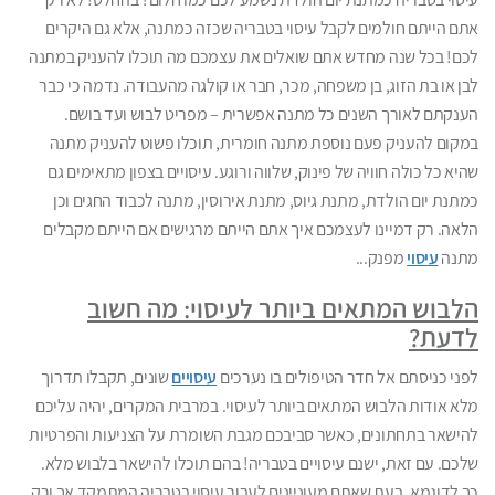
אתם הייתם חולמים לקבל עיסוי בטבריה שכזה כמתנה, אלא גם היקרים
לכם! בכל שנה מחדש אתם שואלים את עצמכם מה תוכלו להעניק במתנה
לבן או בת הזוג, בן משפחה, מכר, חבר או קולגה מהעבודה. נדמה כי כבר
הענקתם לאורך השנים כל מתנה אפשרית – מפריט לבוש ועד בושם.
במקום להעניק פעם נוספת מתנה חומרית, תוכלו פשוט להעניק מתנה
שהיא כל כולה חוויה של פינוק, שלווה ורוגע. עיסויים בצפון מתאימים גם
כמתנת יום הולדת, מתנת גיוס, מתנת אירוסין, מתנה לכבוד החגים וכן
הלאה. רק דמיינו לעצמכם איך אתם הייתם מרגישים אם הייתם מקבלים
מתנה
עיסוי
מפנק...
הלבוש המתאים ביותר לעיסוי: מה חשוב
לדעת?
לפני כניסתם אל חדר הטיפולים בו נערכים
עיסויים
שונים, תקבלו תדרוך
מלא אודות הלבוש המתאים ביותר לעיסוי. במרבית המקרים, יהיה עליכם
להישאר בתחתונים, כאשר סביבכם מגבת השומרת על הצניעות והפרטיות
שלכם. עם זאת, ישנם עיסויים בטבריה! בהם תוכלו להישאר בלבוש מלא.
כך לדוגמא, בעת שאתם מעוניינים לעבור עיסוי בטבריה המתמקד אך ורק