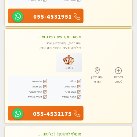
055-4531951
מעסה מקצועית צעירה ואיכותית בקרית- חיים
עיסוי מפנק, עיסוי מקצועי, עיסוי
בקלניקה פרטית, מתחמי ספא מפנק,
עיסוי טנטרה
פלטינה
לפרטים
עיסוי בצפון
מקלחת
חניה חינם
נוספים
נצרת
עיסוי מרגיע
נקי ומסודר
מקום פרטי
עיסוי מקצועי
תמונה אמיתית
דוברת עיברית
055-4532175
מומלץ לחלוטין!!!! כל סוגי העיסויים מעסה מקצועית ואיכותית פרטי!!!