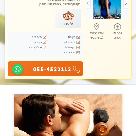
בקלניקה פרטית, מתחמי ספא מפנק,
עיסוי טנטרה
פלטינה
לפרטים
עיסוי במרכז
מקלחת
חניה חינם
נוספים
נצרת עילית
עיסוי מרגיע
נקי ומסודר
מקום פרטי
תמונה אמיתית
דוברת עיברית
055-4532113