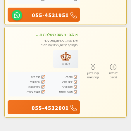
055-4531951
אולגה - מעסה מושלמת חדשה בעיר ! בחיפה- טל 052-5738058
עיסוי מפנק, עיסוי מקצועי, עיסוי
בקלניקה פרטית, מכוני עיסוי מפנק,
עיסוי טנטרה
פלטינה
לפרטים
עיסוי בצפון
מקלחת
חניה חינם
נוספים
קרית אתא
עיסוי מרגיע
נקי ומסודר
מקום פרטי
עיסוי מקצועי
תמונה אמיתית
דוברת עיברית
055-4532001