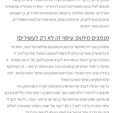
מתאים לאלו מכם המעוניינים להגיע להרפייה – גופנית ומנטלית עם שחרור
השרירים. המעסה מתמקד ברקמות העוטפות את השרירים, כך שגם אם
אתם מגיעים לחוצים, מתוחים וכווצים, אתם עתידים לצאת משוחררים,
רעננים ומאד חיוניים.
מנפצים מיתוס: עיסוי זה לא רק לעשירים!
עיסויים בטבריה! מתקשרים המון פעמים עם עולמות של פנאי, מותרות
ודברים שרק עשירים יכולים להרשות לעצמם. בפועל, עליכם לזכור כי
המטרה העיקרית של העיסוי היא להביא אתכם למצב של רגיעה ושחרור. זו
הסיבה כי אחד העיסויים הנפוצים ביותר הוא העיסוי הרפואי – זה המתמקד
ביצירת שינוי פיסי ומנטלי. אם הייתם משקיעים בטיפול רפואי קלאסי, למה
שלא תשקיעו בעיסוי מפנק ורפואי?
כל עוד תבחרו לעבור את העיסוי במכון ספא יוקרתי ביום פינוק, הרי
שתצטרכו להיפרד מלא מעט כסף. קחו בחשבון כי ימים כאלו כוללים בתוכם
גם מתקני ספא שונים וארוחות ועל כן הם יקרים יותר. מנגד, כל עוד תקבלו
עיסוי בטבריה בלבד לאורך כ-45 דקות ועד שעה, המחיר שתצטרכו לשלם
יהיה נוח הרבה יותר ויהפוך את חווית העיסוי לנגישה גם לכם!