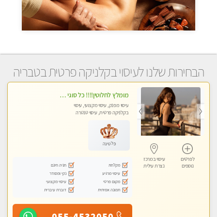
הבחירות שלנו לעיסוי בקלניקה פרטית בטבריה
מומלץ לחלוטין!!!! כל סוגי העיסויים מעסה מקצועית ואיכותית פרטי!!!
עיסוי מפנק, עיסוי מקצועי, עיסוי
בקלניקה פרטית, עיסוי טנטרה
פלטינה
לפרטים
עיסוי במרכז
מקלחת
חניה חינם
נוספים
נצרת עילית
עיסוי מרגיע
נקי ומסודר
מקום פרטי
עיסוי מקצועי
תמונה אמיתית
דוברת עיברית
055-4532050