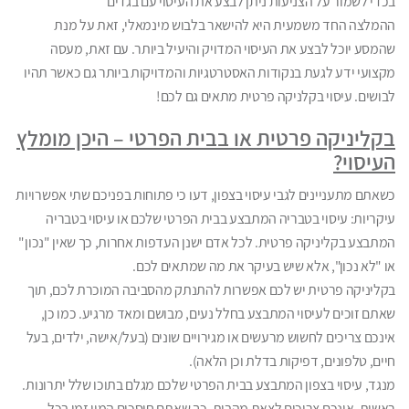
בכדי לשמור על הצניעות ניתן לבצע את העיסוי עם בגדים
ההמלצה החד משמעית היא להישאר בלבוש מינמאלי, זאת על מנת
שהמסע יוכל לבצע את העיסוי המדויק והיעיל ביותר. עם זאת, מעסה
מקצועי ידע לגעת בנקודות האסטרטגיות והמדויקות ביותר גם כאשר תהיו
לבושים. עיסוי בקלניקה פרטית מתאים גם לכם!
בקליניקה פרטית או בבית הפרטי – היכן מומלץ
העיסוי?
כשאתם מתעניינים לגבי עיסוי בצפון, דעו כי פתוחות בפניכם שתי אפשרויות
עיקריות: עיסוי בטבריה המתבצע בבית הפרטי שלכם או עיסוי בטבריה
המתבצע בקליניקה פרטית. לכל אדם ישנן העדפות אחרות, כך שאין "נכון"
או "לא נכון", אלא שיש בעיקר את מה שמתאים לכם.
בקליניקה פרטית יש לכם אפשרות להתנתק מהסביבה המוכרת לכם, תוך
שאתם זוכים לעיסוי המתבצע בחלל נעים, מבושם ומאד מרגיע. כמו כן,
אינכם צריכים לחשוש מרעשים או מגירויים שונים (בעל/אישה, ילדים, בעל
חיים, טלפונים, דפיקות בדלת וכן הלאה).
מנגד, עיסוי בצפון המתבצע בבית הפרטי שלכם מגלם בתוכו שלל יתרונות.
ראשית, אינכם צריכים לצאת מהבית, כך שאתם חוסכים המון זמן בכל