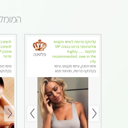
המומלצ
קליניקה פרטית לעיסוי מקצועי
לנשים ב
ואלטרנטיבי ברמה גבוהה VIP
לנשים בל
תתקשר ..... highly
פלטינה
recommended..new in the
פרטי! ​​​​​​
city
עיסוי מפנק, עיסוי מקצועי, עיסוי
עיסוי מפנ
בקלניקה פרטית, מתחמי ספא
בקלניקה 
מפנק, מכוני עיסוי מפנק, עיסוי עד
עיסוי מג
הבית, עיסוי טנטרה, עיסוי מגבר
בלבד
לגבר, עיסוי מגבר לאישה