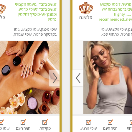
פרטית לעיסוי מקצועי
לנשים בלבד..מעסה מקצועי
ואלטרנטיבי ברמה גבוהה VIP
לנשים בלבד לעיסוי מרגיע
תתקשר ..... highly
ומפנק VIP-מומלץ לחלוטין!
פלטינה
פלט
recommended..new
פרטי! ​​​​​​
ק, עיסוי מקצועי, עיסוי
עיסוי מפנק, עיסוי מקצועי, עיסוי
 פרטית, מתחמי ספא
בקלניקה פרטית, עיסוי טנטרה,
ני עיסוי מפנק, עיסוי עד
עיסוי מגבר לאישה, עיסוי לנשים
סוי טנטרה, עיסוי מגבר
בלבד
סוי מגבר לאישה
חת
חניה חינם
עיסוי מרגיע
מקלחת
חניה חינם
עיסוי מ