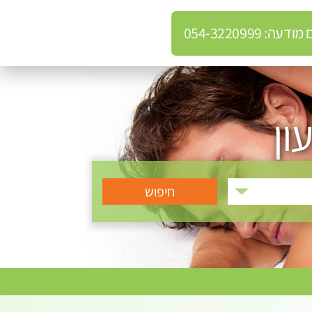
: 054-3220999
ון