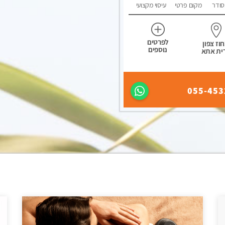
סודר
מקום פרטי
עיסוי מקצועי
לפרטים
וז צפון
נוספים
ית אתא
055-453