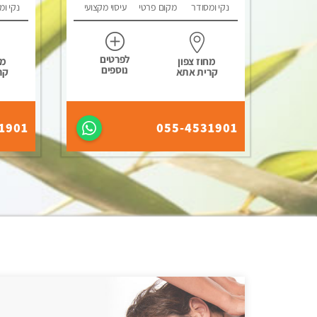
נקי ומסודר
מקום פרטי
עיסוי מקצועי
נקי ומ
לפרטים
מחוז צפון
מח
נוספים
קרית אתא
קר
1901
055-4531901