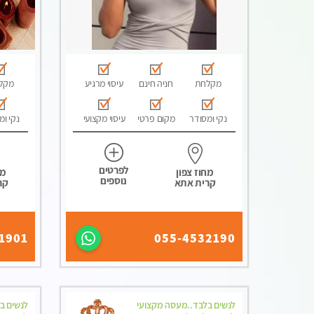
מקלחת
חניה חינם
עיסוי מרגיע
מקל
נקי ומסודר
מקום פרטי
עיסוי מקצועי
נקי ומ
לפרטים
מחוז צפון
מח
נוספים
קרית אתא
קר
1901
055-4532190
לנשים בלבד..מעסה מקצועי
לנשים ב