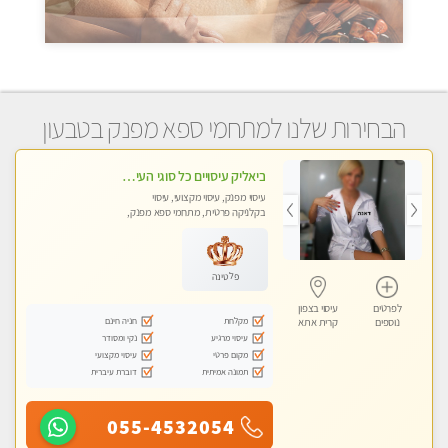
הבחירות שלנו למתחמי ספא מפנק בטבעון
ביאליק עיסויים כל סוגי העיסויים מעסה מקצועית ואיכותית פרטי!!!מומלץ לחלוטין!!
עיסוי מפנק, עיסוי מקצועי, עיסוי
בקלניקה פרטית, מתחמי ספא מפנק,
עיסוי טנטרה
פלטינה
לפרטים
עיסוי בצפון
מקלחת
חניה חינם
נוספים
קרית אתא
עיסוי מרגיע
נקי ומסודר
מקום פרטי
עיסוי מקצועי
תמונה אמיתית
דוברת עיברית
055-4532054