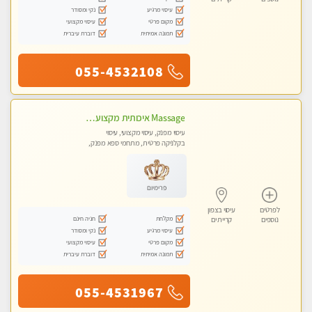
עיסוי מרגיע
נקי ומסודר
מקום פרטי
עיסוי מקצועי
תמונה אמיתית
דוברת עיברית
055-4532108
Massage איכותית מקצועית ומפנקת- ללא מין !!
עיסוי מפנק, עיסוי מקצועי, עיסוי
בקלניקה פרטית, מתחמי ספא מפנק,
עיסוי טנטרה
פרימיום
לפרטים
עיסוי בצפון
מקלחת
חניה חינם
נוספים
קריית ים
עיסוי מרגיע
נקי ומסודר
מקום פרטי
עיסוי מקצועי
תמונה אמיתית
דוברת עיברית
055-4531967