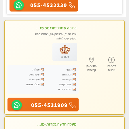
055-4532239
בחיפה עיסוי טנטרי ממעסה מקצועית. חוויה מעולם אחר שכל אחד צריך לנסות. מעסה צעירה, אנרגיה נשית, ☺️❤️
עיסוי מפנק, עיסוי מקצועי, מתחמי ספא
מפנק, עיסוי טנטרה
פלטינה
לפרטים
עיסוי בצפון
ג'קוזי
מקלחת
נוספים
קריית ים
חניה חינם
עיסוי מרגיע
נקי ומסודר
מקום פרטי
עיסוי מקצועי
תמונה אמיתית
דוברת עיברית
055-4531909
מעסה חדשה בקריות -מומלץ לחלוטין!!!! כל סוגי העיסויים מעסה מקצועית ואיכותית פרטי!!!