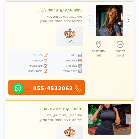
בחיפה-קליניקה פרטית לעיסוי מקצועי ואלטרנטיבי ברמה גבוהה VIP תתקשר ..... highly recommended..new in the city
עיסוי מפנק, עיסוי מקצועי, עיסוי
בקלניקה פרטית, מתחמי ספא מפנק,
עיסוי טנטרה
פלטינה
לפרטים
עיסוי בחיפה
מקלחת
חניה חינם
נוספים
נשר
עיסוי מרגיע
נקי ומסודר
מקום פרטי
עיסוי מקצועי
תמונה אמיתית
דוברת עיברית
055-4532063
חדשה בקרית אתא מעסה איכותית מקצועית ומפנקת. ללא מין
עיסוי מפנק, עיסוי מקצועי, עיסוי
בקלניקה פרטית, מתחמי ספא מפנק,
מכוני עיסוי מפנק, עיסוי טנטרה