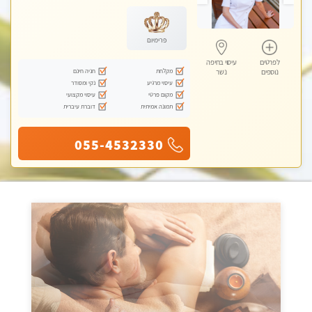
עיסוי טנטרה
פרימיום
לפרטים
עיסוי בחיפה
מקלחת
חניה חינם
נוספים
נשר
עיסוי מרגיע
נקי ומסודר
מקום פרטי
עיסוי מקצועי
תמונה אמיתית
דוברת עיברית
055-4532330