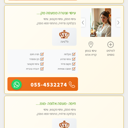
עיסוי טנטרה ממעסה מקצועית חוויה מעולם אחר שכל אחד צריך לנסות ללא מין !!!
עיסוי מפנק, עיסוי מקצועי, עיסוי
בקלניקה פרטית, מתחמי ספא מפנק,
עיסוי טנטרה
פלטינה
לפרטים
עיסוי בצפון
מקלחת
חניה חינם
נוספים
קרית אתא
עיסוי מרגיע
נקי ומסודר
מקום פרטי
עיסוי מקצועי
תמונה אמיתית
דוברת עיברית
055-4532274
חיפה -מעסה אלופה -מומלץ לחלוטין!! כל סוגי העיסויים מעסה מקצועית ואיכותית פרטי!! highly recommended..new in the city- ללא מין !
עיסוי מפנק, עיסוי מקצועי, עיסוי
בקלניקה פרטית, מתחמי ספא מפנק,
עיסוי טנטרה