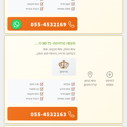
מקום פרטי
עיסוי מקצועי
תמונה אמיתית
דוברת עיברית
055-4532169
מעסה מדהימה- כל סוגי העיסויים מעסה מקצועית ואיכותית פרטי!!! לחוויה בלתי נשכחת!!
עיסוי מפנק, עיסוי מקצועי, עיסוי
בקלניקה פרטית, מתחמי ספא מפנק,
עיסוי טנטרה
פרימיום
לפרטים
עיסוי בצפון
מקלחת
חניה חינם
נוספים
קרית מוצקין
עיסוי מרגיע
נקי ומסודר
מקום פרטי
עיסוי מקצועי
תמונה אמיתית
דוברת עיברית
055-4532163