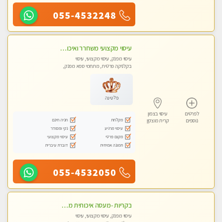
055-4532248
עיסוי מקצועי משחרר ואיכותי והכי טוב בעיר - מרגיע ומפנק
עיסוי מפנק, עיסוי מקצועי, עיסוי
בקלניקה פרטית, מתחמי ספא מפנק,
עיסוי טנטרה
פלטינה
לפרטים
עיסוי בצפון
מקלחת
חניה חינם
נוספים
קרית מוצקין
עיסוי מרגיע
נקי ומסודר
מקום פרטי
עיסוי מקצועי
תמונה אמיתית
דוברת עיברית
055-4532050
בקריות -מעסה איכותית מקצועית ומפנקת
עיסוי מפנק, עיסוי מקצועי, עיסוי