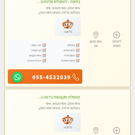
בחיפה - לטיפולים אלטרנטיביים לעיסוי מרגיע ומפנק VIP-מומלץ לחלוטין! פרטי! ​​​​​​ Highly recommended-לקביעת תור נא להתקשר ....
עיסוי מפנק, עיסוי מקצועי, עיסוי
בקלניקה פרטית, מתחמי ספא מפנק,
עיסוי טנטרה
פלטינה
לפרטים
עיסוי בצפון
מקלחת
חניה חינם
נוספים
עכו
עיסוי מרגיע
נקי ומסודר
מקום פרטי
עיסוי מקצועי
תמונה אמיתית
דוברת עיברית
055-4532039
מטפלת מקצועית ברמה גבוהה מומלץ מאוד !!! . . highly recommended -אין פרטים נוספים במקום -ללא מין !!
עיסוי מפנק, עיסוי מקצועי, עיסוי
בקלניקה פרטית, מתחמי ספא מפנק,
מכוני עיסוי מפנק, עיסוי טנטרה
פלטינה