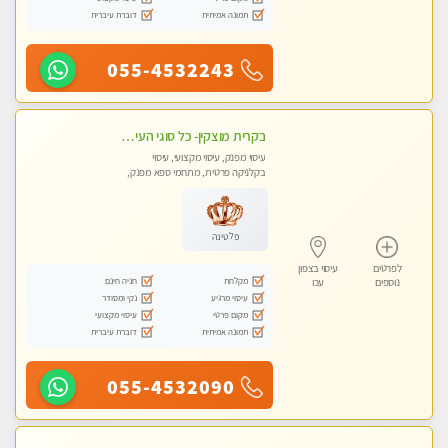
תמונה אמיתית
דוברת עיברית
055-4532243
בקרית מוצקין- כל סוגי העיסויים מעסה מקצועית ואיכותית פרטי!!! -ללא מין !
עיסוי מפנק, עיסוי מקצועי, עיסוי
בקלניקה פרטית, מתחמי ספא מפנק,
מכוני עיסוי מפנק, עיסוי טנטרה
פלטינה
לפרטים
עיסוי בצפון
מקלחת
חניה חינם
נוספים
עכו
עיסוי מרגיע
נקי ומסודר
מקום פרטי
עיסוי מקצועי
תמונה אמיתית
דוברת עיברית
055-4532090