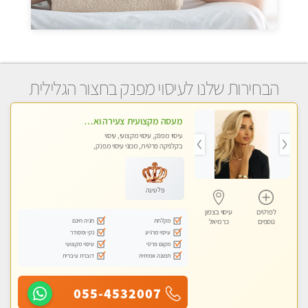
הבחירות שלנו לעיסוי מפנק בחצור הגלילית
מעסה מקצועית צעירה ואיכותית לעיסוי מרגיע ומפנק VIP-מומלץ לחלוטין! פרטי! ​​​​​​ Highly recommended
עיסוי מפנק, עיסוי מקצועי, עיסוי
בקלניקה פרטית, מכוני עיסוי מפנק,
עיסוי טנטרה
פלטינה
לפרטים
עיסוי בצפון
מקלחת
חניה חינם
נוספים
כרמיאל
עיסוי מרגיע
נקי ומסודר
מקום פרטי
עיסוי מקצועי
תמונה אמיתית
דוברת עיברית
055-4532007