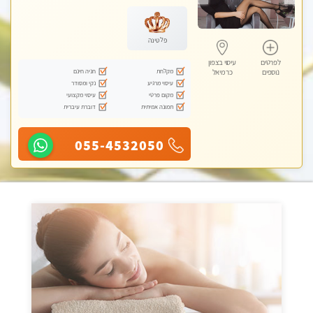
מכוני עיסוי מפנק, עיסוי טנטרה
פלטינה
לפרטים
עיסוי בצפון
מקלחת
חניה חינם
נוספים
כרמיאל
עיסוי מרגיע
נקי ומסודר
מקום פרטי
עיסוי מקצועי
תמונה אמיתית
דוברת עיברית
055-4532050