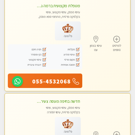
מטפלת מקצועית ברמה גבוהה מומלץ מאוד !!! . . highly recommended -אין פרטים נוספים במקום -ללא מין !!
עיסוי מפנק, עיסוי מקצועי, עיסוי
בקלניקה פרטית, מתחמי ספא מפנק,
מכוני עיסוי מפנק, עיסוי טנטרה
פלטינה
לפרטים
עיסוי בצפון
מקלחת
חניה חינם
נוספים
עכו
עיסוי מרגיע
נקי ומסודר
מקום פרטי
עיסוי מקצועי
תמונה אמיתית
דוברת עיברית
055-4532068
חדשה בחיפה מעסה צעירה איכותית וקלאסית מזמינה אותך לעיסוי נעים מפנק ומרגיעה+ אבנים חמות וכוסות רוח מומלץ מאוד . . . highly recommended..new in the ci
עיסוי מפנק, עיסוי מקצועי, עיסוי
בקלניקה פרטית, עיסוי טנטרה
פלטינה