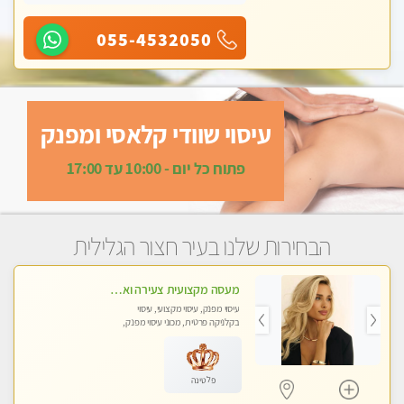
055-4532050
עיסוי שוודי קלאסי ומפנק
פתוח כל יום - 10:00 עד 17:00
הבחירות שלנו בעיר חצור הגלילית
מעסה מקצועית צעירה ואיכותית לעיסוי מרגיע ומפנק VIP-מומלץ לחלוטין! פרטי! ​​​​​​ Highly recommended
עיסוי מפנק, עיסוי מקצועי, עיסוי
בקלניקה פרטית, מכוני עיסוי מפנק,
עיסוי טנטרה
פלטינה