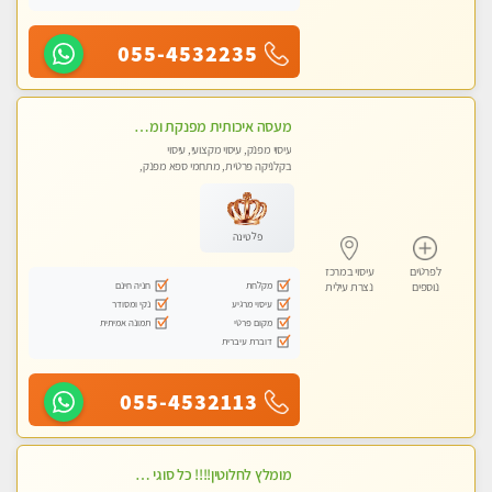
055-4532235
מעסה איכותית מפנקת ומקצועית מאוד-עיסוי מרגיע ושקט במקום מדהים עיסוי מושקע מאוד לכל שרירי הגוף...מומלץ!! פרטי !!
עיסוי מפנק, עיסוי מקצועי, עיסוי
בקלניקה פרטית, מתחמי ספא מפנק,
עיסוי טנטרה
פלטינה
לפרטים
עיסוי במרכז
מקלחת
חניה חינם
נוספים
נצרת עילית
עיסוי מרגיע
נקי ומסודר
מקום פרטי
תמונה אמיתית
דוברת עיברית
055-4532113
מומלץ לחלוטין!!!! כל סוגי העיסויים מעסה מקצועית ואיכותית פרטי!!!