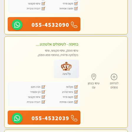
מקום פרטי
עיסוי מקצועי
תמונה אמיתית
דוברת עיברית
055-4532090
בחיפה - לטיפולים אלטרנטיביים לעיסוי מרגיע ומפנק VIP-מומלץ לחלוטין! פרטי! ​​​​​​ Highly recommended-לקביעת תור נא להתקשר ....
עיסוי מפנק, עיסוי מקצועי, עיסוי
בקלניקה פרטית, מתחמי ספא מפנק,
עיסוי טנטרה
פלטינה
לפרטים
עיסוי בצפון
מקלחת
חניה חינם
נוספים
עכו
עיסוי מרגיע
נקי ומסודר
מקום פרטי
עיסוי מקצועי
תמונה אמיתית
דוברת עיברית
055-4532039