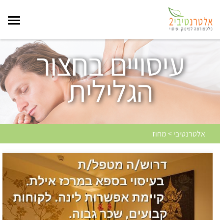
עיסויים בחצור
הגלילית
אלטרנטיבי > מחוז