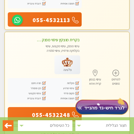
תמונה אמיתית
דוברת עיברית
055-4532113
בקרית מוצקין עיסוי מפנק מרגיע ושקט במקום מדהים עיסוי מושקע מאוד-
עיסוי מפנק, עיסוי מקצועי, עיסוי
בקלניקה פרטית, עיסוי טנטרה
פלטינה
לפרטים
עיסוי בצפון
מקלחת
חניה חינם
נוספים
קרית אתא
עיסוי מרגיע
נקי ומסודר
מקום פרטי
עיסוי מקצועי
תמונה אמיתית
דוברת עיברית
055-4532248
חצור הגלילית
כל הטיפולים