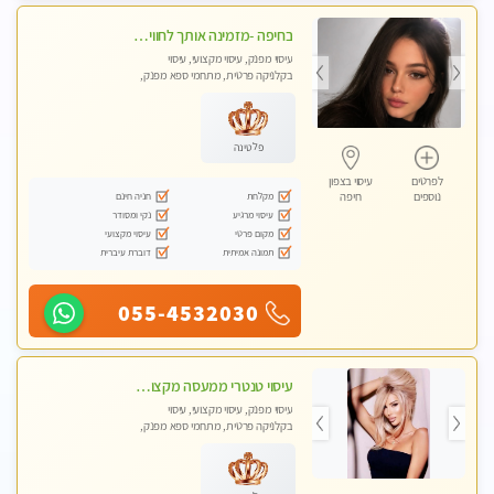
בחיפה -מזמינה אותך לחוויית עיסוי מפנקת בקליניקה פרטית מקצועי בלבד באווירה נעימה ושקטה- ללא מין !!!
עיסוי מפנק, עיסוי מקצועי, עיסוי
בקלניקה פרטית, מתחמי ספא מפנק,
מכוני עיסוי מפנק, עיסוי טנטרה
פלטינה
לפרטים
עיסוי בצפון
מקלחת
חניה חינם
נוספים
חיפה
עיסוי מרגיע
נקי ומסודר
מקום פרטי
עיסוי מקצועי
תמונה אמיתית
דוברת עיברית
055-4532030
עיסוי טנטרי ממעסה מקצועית. חוויה מעולם אחר שכל אחד צריך לנסות. מעסה צעירה, אנרגיה נשית, ☺️❤️
עיסוי מפנק, עיסוי מקצועי, עיסוי
בקלניקה פרטית, מתחמי ספא מפנק,
עיסוי טנטרה