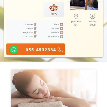
עיסוי טנטרה
פלטינה
לפרטים
עיסוי בצפון
מקלחת
חניה חינם
נוספים
חיפה
עיסוי מרגיע
נקי ומסודר
מקום פרטי
עיסוי מקצועי
תמונה אמיתית
דוברת עיברית
055-4532334