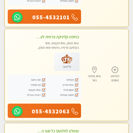
תמונה אמיתית
דוברת עיברית
055-4532101
בחיפה-קליניקה פרטית לעיסוי מקצועי ואלטרנטיבי ברמה גבוהה VIP תתקשר ..... highly recommended..new in the city
עיסוי מפנק, עיסוי מקצועי, עיסוי
בקלניקה פרטית, מתחמי ספא מפנק,
עיסוי טנטרה
פלטינה
לפרטים
עיסוי בחיפה
מקלחת
חניה חינם
נוספים
נשר
עיסוי מרגיע
נקי ומסודר
מקום פרטי
עיסוי מקצועי
תמונה אמיתית
דוברת עיברית
055-4532063
מומלץ לחלוטין! כל סוגי העיסויים מעסה מקצועית ואיכותית פרטי!!!