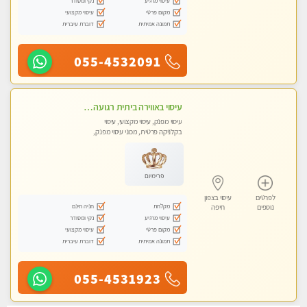
עיסוי מרגיע
נקי ומסודר
מקום פרטי
עיסוי מקצועי
תמונה אמיתית
דוברת עיברית
055-4532091
עיסוי באווירה ביתית רגועה + עיסוי טנטרה +אבנים חמות וכוסות רוח מומלץ מאוד . . . highly recommended..new in the ci
עיסוי מפנק, עיסוי מקצועי, עיסוי
בקלניקה פרטית, מכוני עיסוי מפנק,
עיסוי טנטרה
פרימיום
לפרטים
עיסוי בצפון
מקלחת
חניה חינם
נוספים
חיפה
עיסוי מרגיע
נקי ומסודר
מקום פרטי
עיסוי מקצועי
תמונה אמיתית
דוברת עיברית
055-4531923