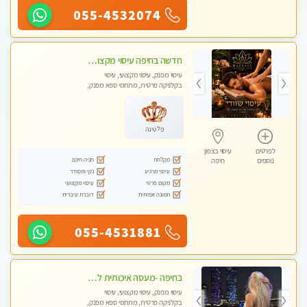
055-4532074
חדשה בחיפה עיסוי מקצועי מזמינה אותך למסאז' באווירה נעימה ומרגיע לנפש+ אבנים חמות וכוסות רוח מומלץ מאוד !
עיסוי מפנק, עיסוי מקצועי, עיסוי
בקלניקה פרטית, מתחמי ספא מפנק,
עיסוי טנטרה
פלטינה
לפרטים
עיסוי בצפון
מקלחת
חניה חינם
נוספים
חיפה
עיסוי מרגיע
נקי ומסודר
מקום פרטי
עיסוי מקצועי
תמונה אמיתית
דוברת עיברית
055-4531881
בחיפה -מעסה איכותית לעיסוי טנטרה מקצועי ומרגיעה - WHATSAPP ONLY
עיסוי מפנק, עיסוי מקצועי, עיסוי
בקלניקה פרטית, מתחמי ספא מפנק,