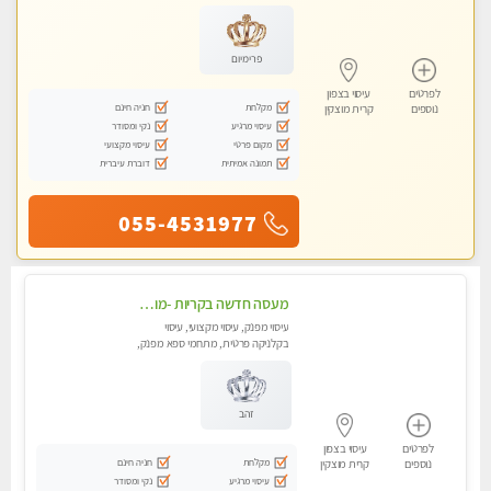
עיסוי טנטרה
פרימיום
לפרטים
עיסוי בצפון
מקלחת
חניה חינם
נוספים
קרית מוצקין
עיסוי מרגיע
נקי ומסודר
מקום פרטי
עיסוי מקצועי
תמונה אמיתית
דוברת עיברית
055-4531977
מעסה חדשה בקריות -מומלץ לחלוטין!! כל סוגי העיסויים מעסה מקצועית ואיכותית פרטי!! highly recommended..new in the city
עיסוי מפנק, עיסוי מקצועי, עיסוי
בקלניקה פרטית, מתחמי ספא מפנק,
מכוני עיסוי מפנק, עיסוי טנטרה
זהב
לפרטים
עיסוי בצפון
מקלחת
חניה חינם
נוספים
קרית מוצקין
עיסוי מרגיע
נקי ומסודר