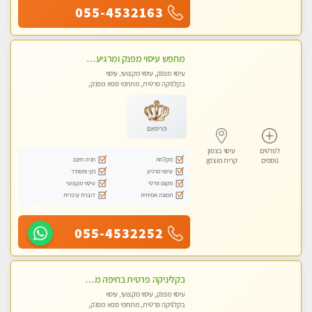
055-4532163
מחפש עיסוי מפנק ומרגיע? בוא להכיר את הצוות המעסות החדשות שלנו. מקום מושלם !
עיסוי מפנק, עיסוי מקצועי, עיסוי
בקלניקה פרטית, מתחמי ספא מפנק,
עיסוי טנטרה
פרימיום
לפרטים
עיסוי בצפון
מקלחת
חניה חינם
נוספים
קרית מוצקין
עיסוי מרגיע
נקי ומסודר
מקום פרטי
עיסוי מקצועי
תמונה אמיתית
דוברת עיברית
055-4532252
בקליניקה פרטית בחיפה מומלץ לחלוטין! כל סוגי העיסויים מעסה מקצועית ואיכותית פרטי!!טל-0544840029
עיסוי מפנק, עיסוי מקצועי, עיסוי
בקלניקה פרטית, מתחמי ספא מפנק,