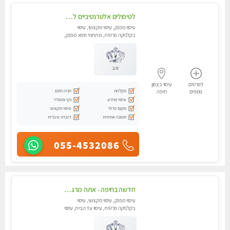
לטיפולים אלטרנטיביים לעיסוי מרגיע ומפנק VIP-מומלץ לחלוטין! פרטי! ​​​​​​ Highly recommended-לקביעת תור נא להתקשר ....
עיסוי מפנק, עיסוי מקצועי, עיסוי
בקלניקה פרטית, מתחמי ספא מפנק,
מכוני עיסוי מפנק, עיסוי טנטרה
זהב
לפרטים
עיסוי בצפון
מקלחת
חניה חינם
נוספים
חיפה
עיסוי מרגיע
נקי ומסודר
מקום פרטי
עיסוי מקצועי
תמונה אמיתית
דוברת עיברית
055-4532086
חדשה בחיפה - אתה מרגיש עייף??? זה הזמן להתפנק בעיסוי מקצועי ברמה גבוהה- Highly recommended
עיסוי מפנק, עיסוי מקצועי, עיסוי
בקלניקה פרטית, עיסוי עד הבית, עיסוי
טנטרה