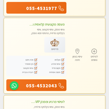
055-4531977
מעסה מקצועית קלאסית ומפנקת להתקשר דרך 0505750417 WhatsApp
עיסוי מפנק, עיסוי מקצועי, עיסוי
בקלניקה פרטית, מתחמי ספא מפנק,
עיסוי טנטרה
פרימיום
לפרטים
עיסוי בצפון
מקלחת
חניה חינם
נוספים
חיפה
עיסוי מרגיע
נקי ומסודר
מקום פרטי
עיסוי מקצועי
תמונה אמיתית
דוברת עיברית
055-4532043
לעיסוי מרגיע ומפנק VIP-מומלץ לחלוטין! פרטי! ​​​​​​ לקביעת תור נא להתקשר ....
עיסוי מפנק, עיסוי בקלניקה פרטית,