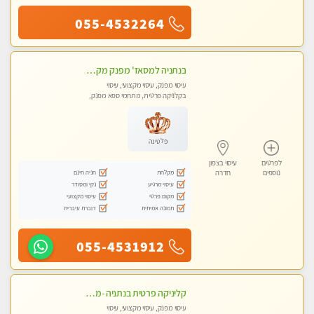
055-4532264
בנתניה למסאז' מפנק מקצועי מרגיע ומשחרר את כל הגוף - ללא מין!
עיסוי מפנק, עיסוי מקצועי, עיסוי
בקלניקה פרטית, מתחמי ספא מפנק,
עיסוי טנטרה
פלטינה
לפרטים
עיסוי בצפון
מקלחת
חניה חינם
נוספים
חדרה
עיסוי מרגיע
נקי ומסודר
מקום פרטי
עיסוי מקצועי
תמונה אמיתית
דוברת עיברית
055-4531912
קליניקה פרטית בנתניה -מעסה איכותית לעיסוי מקצועי ומפנק לכל שרירי הגוף...
עיסוי מפנק, עיסוי מקצועי, עיסוי