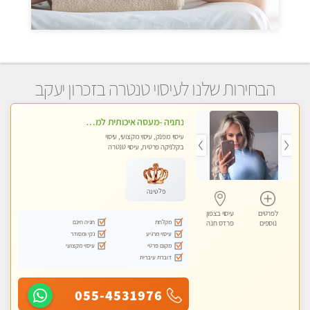
הבחירות שלנו לעיסוי טנטרה בזכרון יעקב
נתניה -מעסה איכותית למאסז מקצועי ומפנק לכל שרירי הגוף
עיסוי מפנק, עיסוי מקצועי, עיסוי
בקלניקה פרטית, עיסוי טנטרה
פלטינה
לפרטים
עיסוי בצפון
מקלחת
חניה חינם
נוספים
פרדס חנה
עיסוי מרגיע
נקי ומסודר
מקום פרטי
עיסוי מקצועי
דוברת עיברית
055-4531976