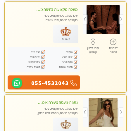
מעסה מקצועית בחיפה מעסה קלאסית ומפנקת להתקשר דרך - 0505750417 WhatsApp מוזמן לחוויה בלתי נשכחת!!
עיסוי מפנק, עיסוי מקצועי, עיסוי
בקלניקה פרטית, עיסוי טנטרה
פלטינה
לפרטים
עיסוי בצפון
מקלחת
חניה חינם
נוספים
קיסריה
עיסוי מרגיע
נקי ומסודר
מקום פרטי
עיסוי מקצועי
תמונה אמיתית
דוברת עיברית
055-4532043
נתניה-מעסה צעירה איכותית וקלאסית מזמינה אותך לעיסוי נעים מפנק ומרגיע . . . ללא מין ! highly recommended..new in the city
עיסוי מפנק, עיסוי מקצועי, עיסוי
בקלניקה פרטית, מתחמי ספא מפנק,
עיסוי טנטרה