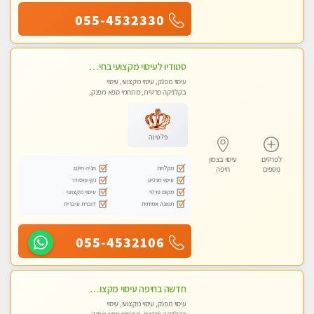
055-4532330
סטודיו לעיסוי מקצועי בחיפה, מרכז הכרמל, מפואר, נקי ויוקרתי. במקום מבחר מעסות מנוסות לכל סוגי העיסויים.
עיסוי מפנק, עיסוי מקצועי, עיסוי
בקלניקה פרטית, מתחמי ספא מפנק,
מכוני עיסוי מפנק, עיסוי טנטרה
פלטינה
לפרטים
עיסוי בצפון
מקלחת
חניה חינם
נוספים
חיפה
עיסוי מרגיע
נקי ומסודר
מקום פרטי
עיסוי מקצועי
תמונה אמיתית
דוברת עיברית
055-4532106
חדשה בחיפה עיסוי מקצועי מזמינה אותך למסאז' באווירה נעימה ומרגיע לנפש+ אבנים חמות וכוסות רוח מומלץ מאוד !
עיסוי מפנק, עיסוי מקצועי, עיסוי