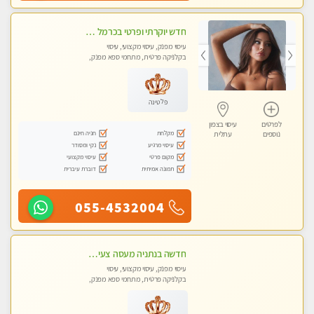
חדש יוקרתי ופרטי בכרמל – חיפה! פנקו את עצמכם ברוגע פינוק וחוויה בלתי נשכחת ללא מין !!
עיסוי מפנק, עיסוי מקצועי, עיסוי
בקלניקה פרטית, מתחמי ספא מפנק,
עיסוי טנטרה
פלטינה
לפרטים
עיסוי בצפון
מקלחת
חניה חינם
נוספים
עתלית
עיסוי מרגיע
נקי ומסודר
מקום פרטי
עיסוי מקצועי
תמונה אמיתית
דוברת עיברית
055-4532004
חדשה בנתניה מעסה צעירה איכותית וקלאסית מזמינה אותך לעיסוי נעים מפנק ומרגיע . . . highly recommended..new in the city
עיסוי מפנק, עיסוי מקצועי, עיסוי
בקלניקה פרטית, מתחמי ספא מפנק,
עיסוי טנטרה