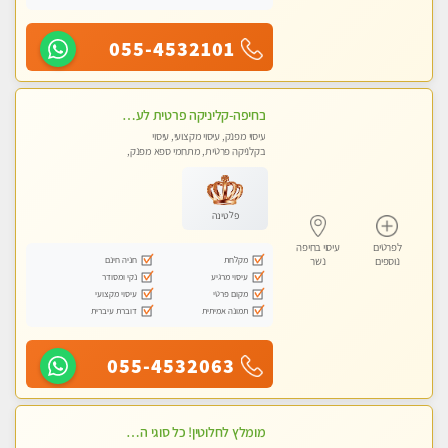
055-4532101
בחיפה-קליניקה פרטית לעיסוי מקצועי ואלטרנטיבי ברמה גבוהה VIP תתקשר ..... highly recommended..new in the city
עיסוי מפנק, עיסוי מקצועי, עיסוי
בקלניקה פרטית, מתחמי ספא מפנק,
עיסוי טנטרה
פלטינה
לפרטים
עיסוי בחיפה
מקלחת
חניה חינם
נוספים
נשר
עיסוי מרגיע
נקי ומסודר
מקום פרטי
עיסוי מקצועי
תמונה אמיתית
דוברת עיברית
055-4532063
מומלץ לחלוטין! כל סוגי העיסויים מעסה מקצועית ואיכותית פרטי!!!