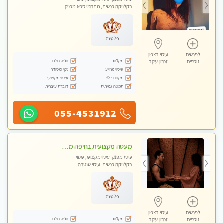
בקלניקה פרטית, מתחמי ספא מפנק,
עיסוי טנטרה
פלטינה
לפרטים
עיסוי בצפון
מקלחת
חניה חינם
נוספים
זכרון יעקב
עיסוי מרגיע
נקי ומסודר
מקום פרטי
עיסוי מקצועי
תמונה אמיתית
דוברת עיברית
055-4531912
מעסה מקצועית בחיפה מעסה קלאסית ומפנקת להתקשר דרך -0505750417 WhatsApp מוזמן לחוויה בלתי נשכחת!!
עיסוי מפנק, עיסוי מקצועי, עיסוי
בקלניקה פרטית, עיסוי טנטרה
פלטינה
לפרטים
עיסוי בצפון
מקלחת
חניה חינם
נוספים
זכרון יעקב