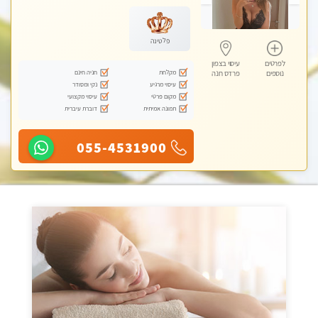
עיסוי טנטרה
פלטינה
לפרטים
עיסוי בצפון
מקלחת
חניה חינם
נוספים
פרדס חנה
עיסוי מרגיע
נקי ומסודר
מקום פרטי
עיסוי מקצועי
תמונה אמיתית
דוברת עיברית
055-4531900