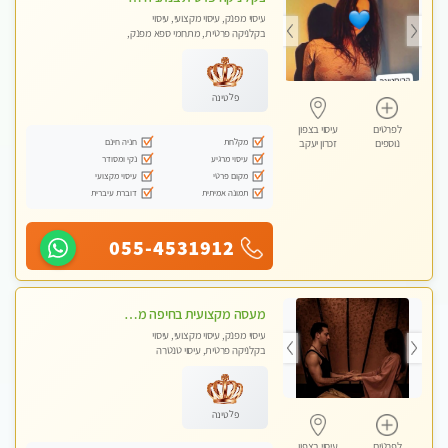
עיסוי מפנק, עיסוי מקצועי, עיסוי
בקלניקה פרטית, מתחמי ספא מפנק,
עיסוי טנטרה
פלטינה
לפרטים
עיסוי בצפון
מקלחת
חניה חינם
נוספים
זכרון יעקב
עיסוי מרגיע
נקי ומסודר
מקום פרטי
עיסוי מקצועי
תמונה אמיתית
דוברת עיברית
055-4531912
מעסה מקצועית בחיפה מעסה קלאסית ומפנקת להתקשר דרך -0505750417 WhatsApp מוזמן לחוויה בלתי נשכחת!!
עיסוי מפנק, עיסוי מקצועי, עיסוי
בקלניקה פרטית, עיסוי טנטרה
פלטינה
לפרטים
עיסוי בצפון