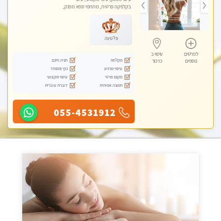
בקלניקה פרטית, מתחמי ספא מפנק,
עיסוי טנטרה
פלטינה
לפרטים
עיסוי ב
מקלחת
חניה חינם
נוספים
כרכור
עיסוי מרגיע
נקי ומסודר
מקום פרטי
עיסוי מקצועי
תמונה אמיתית
דוברת עיברית
055-4531912