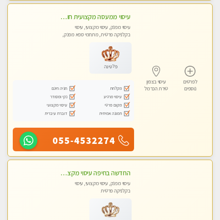
עיסוי ממעסה מקצועית חוויה מעולם אחר שכל אחד צריך לנסות. מעסה צעירה ❤️ללא מין !!!
עיסוי מפנק, עיסוי מקצועי, עיסוי
בקלניקה פרטית, מתחמי ספא מפנק,
עיסוי טנטרה
פלטינה
לפרטים
עיסוי בצפון
מקלחת
חניה חינם
נוספים
טירת הכרמל
עיסוי מרגיע
נקי ומסודר
מקום פרטי
עיסוי מקצועי
תמונה אמיתית
דוברת עיברית
055-4532274
החדשה בחיפה עיסוי מקצועי מזמינה אותך למסאז' באווירה נעימה ומרגיע לנפש+ אבנים חמות וכוסות רוח מומלץ מאוד . . . highly recommended..new in the ci
עיסוי מפנק, עיסוי מקצועי, עיסוי
בקלניקה פרטית