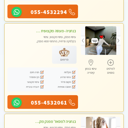
055-4532294
בנתניה -מעסה מקצועית איכותית עיסוי מפנק ברמה אחרת !!!
עיסוי מפנק, עיסוי מקצועי, עיסוי
בקלניקה פרטית, מתחמי ספא מפנק,
מכוני עיסוי מפנק, עיסוי טנטרה
פרימיום
לפרטים
עיסוי בצפון
מקלחת
חניה חינם
נוספים
קיסריה
עיסוי מרגיע
נקי ומסודר
מקום פרטי
עיסוי מקצועי
תמונה אמיתית
דוברת עיברית
055-4532061
בנתניה למסאז' מפנק מקצועי מרגיע ומשחרר את כל הגוף!- ללא מין!
עיסוי מפנק, עיסוי מקצועי, עיסוי