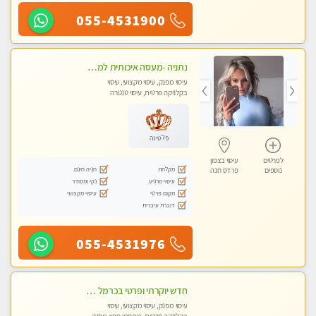
055-4531900
נתניה -מעסה איכותית למאסז מקצועי ומפנק לכל שרירי הגוף
עיסוי מפנק, עיסוי מקצועי, עיסוי
בקלניקה פרטית, עיסוי טנטרה
פלטינה
לפרטים
עיסוי בצפון
מקלחת
חניה חינם
נוספים
פרדס חנה
עיסוי מרגיע
נקי ומסודר
מקום פרטי
עיסוי מקצועי
דוברת עיברית
055-4531976
חדש יוקרתי ופרטי בכרמל – חיפה! פנקו את עצמכם ברוגע פינוק וחוויה בלתי נשכחת ללא מין !!
עיסוי מפנק, עיסוי מקצועי, עיסוי