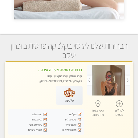
הבחירות שלנו לעיסוי בקלניקה פרטית בזכרון
יעקב
בנתניה-מעסה צעירה איכותית וקלאסית מזמינה אותך לעיסוי נעים מפנק ומרגיע
עיסוי מפנק, עיסוי מקצועי, עיסוי
בקלניקה פרטית, מתחמי ספא מפנק,
עיסוי טנטרה
פלטינה
לפרטים
עיסוי בצפון
מקלחת
חניה חינם
נוספים
פרדס חנה
עיסוי מרגיע
נקי ומסודר
מקום פרטי
עיסוי מקצועי
תמונה אמיתית
דוברת עיברית