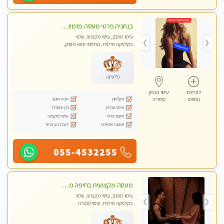
בנתניה פרטי מעסה מזמינה אותך למפגש אחד על אחד בלי שותפות! פינוק מרגיע vip
עיסוי מפנק, עיסוי מקצועי, עיסוי
בקלניקה פרטית, מתחמי ספא מפנק,
עיסוי עד הבית
פלטינה
לפרטים
עיסוי בצפון
מקלחת
חניה חינם
נוספים
קיסריה
עיסוי מרגיע
נקי ומסודר
מקום פרטי
עיסוי מקצועי
תמונה אמיתית
דוברת עיברית
055-4532255
מעסה מקצועית בחיפה מעסה קלאסית ומפנקת להתקשר דרך - 0505750417 WhatsApp מוזמן לחוויה בלתי נשכחת!!
עיסוי מפנק, עיסוי מקצועי, עיסוי
בקלניקה פרטית, עיסוי טנטרה