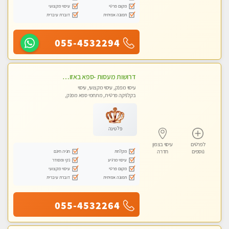
מקום פרטי
עיסוי מקצועי
תמונה אמיתית
דוברת עיברית
055-4532294
דרושות מעסות -ספא באזור השרון -טל -055-9641454‬
עיסוי מפנק, עיסוי מקצועי, עיסוי
בקלניקה פרטית, מתחמי ספא מפנק,
מכוני עיסוי מפנק, עיסוי טנטרה
פלטינה
לפרטים
עיסוי בצפון
מקלחת
חניה חינם
נוספים
חדרה
עיסוי מרגיע
נקי ומסודר
מקום פרטי
עיסוי מקצועי
תמונה אמיתית
דוברת עיברית
055-4532264