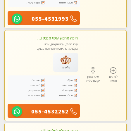
תמונה אמיתית
דוברת עיברית
055-4531993
חיפה מחפש עיסוי מפנק ומרגיע ?
עיסוי מפנק, עיסוי מקצועי, עיסוי
בקלניקה פרטית, מתחמי ספא מפנק,
עיסוי טנטרה
פלטינה
לפרטים
עיסוי בצפון
מקלחת
חניה חינם
נוספים
יקנעם עילית
עיסוי מרגיע
נקי ומסודר
מקום פרטי
עיסוי מקצועי
תמונה אמיתית
דוברת עיברית
055-4532252
חיפה-מומלץ לחלוטין!!!! כל סוגי העיסויים מעסה ישראלית מהממת, מקצועית ואיכותית פרטי!!! לא עונה לחסוי- ללא מין !