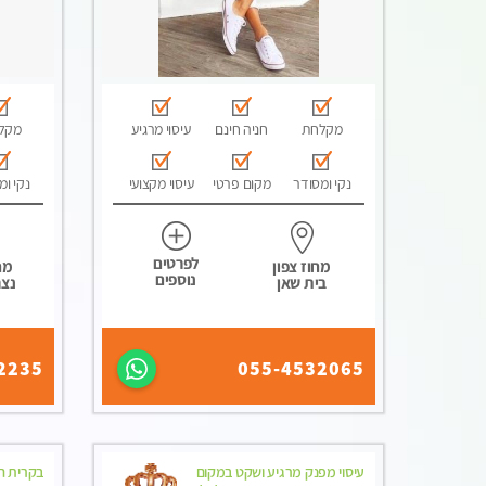
מקלחת
חניה חינם
עיסוי מרגיע
מקל
נקי ומסודר
מקום פרטי
עיסוי מקצועי
נקי ומ
לפרטים
מחוז צפון
מח
נוספים
בית שאן
נצר
2235
055-4532065
עיסוי מפנק מרגיע ושקט במקום
בקרית חי