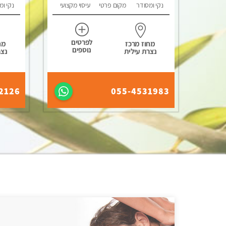
נקי ומסודר
מקום פרטי
עיסוי מקצועי
נקי ומ
לפרטים
מחוז מרכז
מח
נוספים
נצרת עילית
נצר
2126
055-4531983