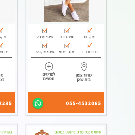
מקלחת
חניה חינם
עיסוי מרגיע
מקל
נקי ומסודר
מקום פרטי
עיסוי מקצועי
נקי ומ
לפרטים
מחוז צפון
מח
נוספים
בית שאן
נצר
2235
055-4532065
עיסוי מפנק מרגיע ושקט במקום
בקרית חי