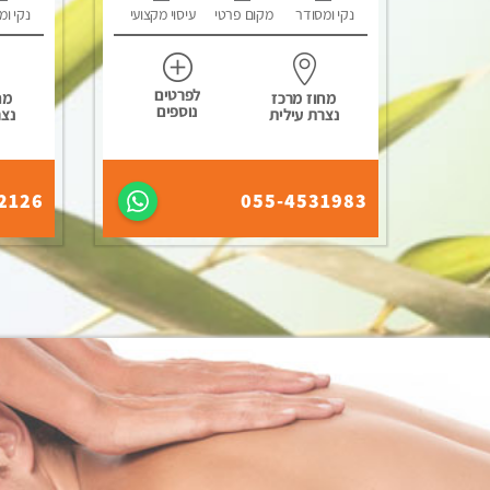
נקי ומסודר
מקום פרטי
עיסוי מקצועי
נקי ומ
לפרטים
מחוז מרכז
מח
נוספים
נצרת עילית
נצר
2126
055-4531983